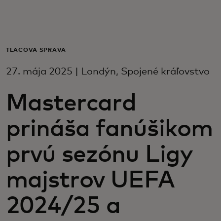
Pre vás
Pre firmy
TLAČOVÁ SPRÁVA
27. mája 2025 | Londýn, Spojené kráľovstvo
Pre svet
Mastercard
Pre inovátorov
prináša fanúšikom
Novinky a trendy
prvú sezónu Ligy
majstrov UEFA
2024/25 a