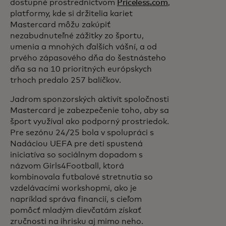
dostupné prostredníctvom
Priceless.com
,
platformy, kde si držitelia kariet
Mastercard môžu zakúpiť
nezabudnuteľné zážitky zo športu,
umenia a mnohých ďalších vášní, a od
prvého zápasového dňa do šestnásteho
dňa sa na 10 prioritných európskych
trhoch predalo 257 balíčkov.
Jadrom sponzorských aktivít spoločnosti
Mastercard je zabezpečenie toho, aby sa
šport využíval ako podporný prostriedok.
Pre sezónu 24/25 bola v spolupráci s
Nadáciou UEFA pre deti spustená
iniciatíva so sociálnym dopadom s
názvom Girls4Football, ktorá
kombinovala futbalové stretnutia so
vzdelávacími workshopmi, ako je
napríklad správa financií, s cieľom
pomôcť mladým dievčatám získať
zručnosti na ihrisku aj mimo neho.