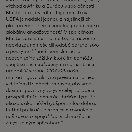
východ a Afriku a Európu v spoločnosti
Mastercard, uviedla: „Liga majstrov
UEFA je naďalej jednou z najsilnejších
platforiem pre emocionálne prepojenie a
globálnu angažovanosť.“ V spoločnosti
Mastercard sme hrdí na to, že môžeme
nadviazať na naše dlhodobé partnerstvo
a poskytnúť fanúšikom skutočne
neoceniteľné zážitky, ktoré im pomôžu
spojiť sa s ich obľúbenými momentmi a
tímami. V sezóne 2024/25 naša
marketingová aktivita presiahla rámec
viditeľnosti v dňoch zápasov, aby sme
dosiahli pozitívny vplyv v celej Európe a
prospeli ďalšej generácii hráčov tým, že
ukázali, ako môže byť šport silou dobra.
Futbal prekračuje hranice a rovnako aj
náš záväzok spájať ľudí s ich vášňami
zmysluplným spôsobom.“