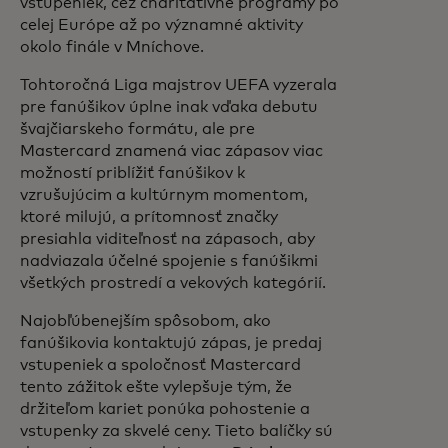
vstupeniek, cez charitatívne programy po
celej Európe až po významné aktivity
okolo finále v Mníchove.
Tohtoročná Liga majstrov UEFA vyzerala
pre fanúšikov úplne inak vďaka debutu
švajčiarskeho formátu, ale pre
Mastercard znamená viac zápasov viac
možností priblížiť fanúšikov k
vzrušujúcim a kultúrnym momentom,
ktoré milujú, a prítomnosť značky
presiahla viditeľnosť na zápasoch, aby
nadviazala účelné spojenie s fanúšikmi
všetkých prostredí a vekových kategórií.
Najobľúbenejším spôsobom, ako
fanúšikovia kontaktujú zápas, je predaj
vstupeniek a spoločnosť Mastercard
tento zážitok ešte vylepšuje tým, že
držiteľom kariet ponúka pohostenie a
vstupenky za skvelé ceny. Tieto balíčky sú