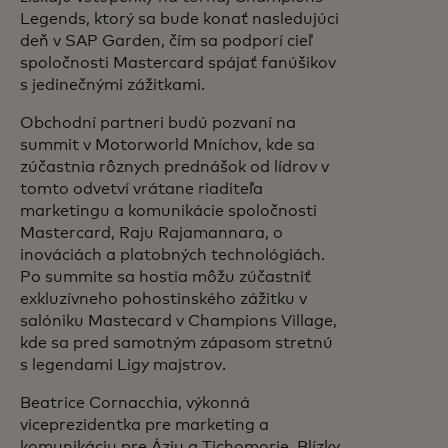
Legends, ktorý sa bude konať nasledujúci
deň v SAP Garden, čím sa podporí cieľ
spoločnosti Mastercard spájať fanúšikov
s jedinečnými zážitkami.
Obchodní partneri budú pozvaní na
summit v Motorworld Mníchov, kde sa
zúčastnia rôznych prednášok od lídrov v
tomto odvetví vrátane riaditeľa
marketingu a komunikácie spoločnosti
Mastercard, Raju Rajamannara, o
inováciách a platobných technológiách.
Po summite sa hostia môžu zúčastniť
exkluzívneho pohostinského zážitku v
salóniku Mastecard v Champions Village,
kde sa pred samotným zápasom stretnú
s legendami Ligy majstrov.
Beatrice Cornacchia, výkonná
viceprezidentka pre marketing a
komunikáciu pre Áziu a Tichomorie, Blízky