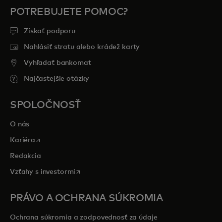
POTREBUJETE POMOC?
Získať podporu
Nahlásiť stratu alebo krádež karty
Vyhľadať bankomat
Najčastejšie otázky
SPOLOČNOSŤ
O nás
opens in a new tab
Kariéra
Redakcia
opens in a new tab
Vzťahy s investormi
PRÁVO A OCHRANA SÚKROMIA
Ochrana súkromia a zodpovednosť za údaje