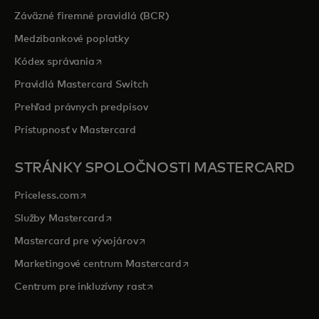
Záväzné firemné pravidlá (BCR)
Medzibankové poplatky
opens in a new tab
Kódex správania
Pravidlá Mastercard Switch
Prehľad právnych predpisov
Prístupnosť v Mastercard
STRÁNKY SPOLOČNOSTI MASTERCARD
opens in a new tab
Priceless.com
opens in a new tab
Služby Mastercard
opens in a new tab
Mastercard pre vývojárov
opens in a new tab
Marketingové centrum Mastercard
opens in a new tab
Centrum pre inkluzívny rast