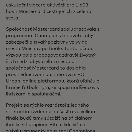
uskutoční viacero aktivácií pre 1 603
hostí Mastercard cestujúcich z celého
sveta.
Spoločnosť Mastercard spolupracovala s
programom Champions Innovate, aby
zabezpečila trvalý pozitívny vplyv na
mesto Mníchov po finále. Tohtoročnou
výzvou bolo propagovať zdravší životný
štýl medzi obyvateľmi mesta a
spoločnosť Mastercard to dosiahla
prostredníctvom partnerstva s FC
Urban, online platformou, ktorá uľahčuje
hranie futbalu tým, že spája nadšencov s
ihriskami a spoluhráčmi.
Projekt sa rýchlo rozrástol z jedného
stretnutia týždenne na šesť a vo veľkom
finále budú tímy súťažiť na oficiálnom
ihrisku Champions Pitch, kde víťazi
získajú vstupenky na turnaj Champions