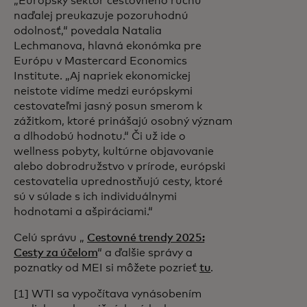
„Európsky sektor cestovného ruchu
naďalej preukazuje pozoruhodnú
odolnosť,“ povedala Natalia
Lechmanova, hlavná ekonómka pre
Európu v Mastercard Economics
Institute.
„Aj napriek ekonomickej
neistote vidíme medzi európskymi
cestovateľmi jasný posun smerom k
zážitkom, ktoré prinášajú osobný význam
a dlhodobú hodnotu.“ Či už ide o
wellness pobyty, kultúrne objavovanie
alebo dobrodružstvo v prírode, európski
cestovatelia uprednostňujú cesty, ktoré
sú v súlade s ich individuálnymi
hodnotami a ašpiráciami.“
Celú správu „
Cestovné trendy 2025:
Cesty za účelom
“ a ďalšie správy a
poznatky od MEI si môžete pozrieť
tu
.
[1] WTI sa vypočítava vynásobením