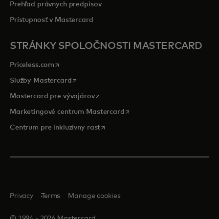
Prehľad právnych predpisov
Prístupnosť v Mastercard
STRÁNKY SPOLOČNOSTI MASTERCARD
opens in a new tab
Priceless.com
opens in a new tab
Služby Mastercard
opens in a new tab
Mastercard pre vývojárov
opens in a new tab
Marketingové centrum Mastercard
opens in a new tab
Centrum pre inkluzívny rast
Privacy
Terms
Manage cookies
© 1994 ‑ 2026 Mastercard.