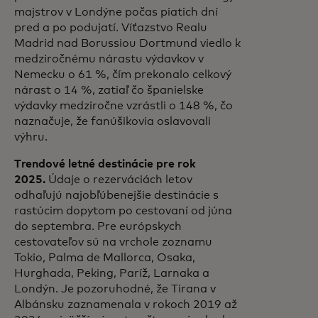
majstrov v Londýne počas piatich dní
pred a po podujatí. Víťazstvo Realu
Madrid nad Borussiou Dortmund viedlo k
medziročnému nárastu výdavkov v
Nemecku o 61 %, čím prekonalo celkový
nárast o 14 %, zatiaľ čo španielske
výdavky medziročne vzrástli o 148 %, čo
naznačuje, že fanúšikovia oslavovali
výhru.
Trendové letné destinácie pre rok
2025.
Údaje o rezerváciách letov
odhaľujú najobľúbenejšie destinácie s
rastúcim dopytom po cestovaní od júna
do septembra. Pre európskych
cestovateľov sú na vrchole zoznamu
Tokio, Palma de Mallorca, Osaka,
Hurghada, Peking, Paríž, Larnaka a
Londýn. Je pozoruhodné, že Tirana v
Albánsku zaznamenala v rokoch 2019 až