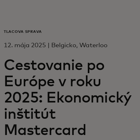
Pre vás
Pre firmy
TLAČOVÁ SPRÁVA
12. mája 2025 | Belgicko, Waterloo
Pre svet
Cestovanie po
Pre inovátorov
Európe v roku
Novinky a trendy
2025: Ekonomický
inštitút
Mastercard