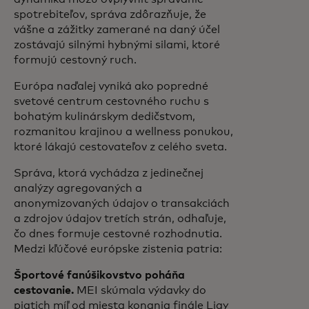
spotrebiteľov, správa zdôrazňuje, že
vášne a zážitky zamerané na daný účel
zostávajú silnými hybnými silami, ktoré
formujú cestovný ruch.
Európa naďalej vyniká ako popredné
svetové centrum cestovného ruchu s
bohatým kulinárskym dedičstvom,
rozmanitou krajinou a wellness ponukou,
ktoré lákajú cestovateľov z celého sveta.
Správa, ktorá vychádza z jedinečnej
analýzy agregovaných a
anonymizovaných údajov o transakciách
a zdrojov údajov tretích strán, odhaľuje,
čo dnes formuje cestovné rozhodnutia.
Medzi kľúčové európske zistenia patria:
Športové fanúšikovstvo poháňa
cestovanie.
MEI skúmala výdavky do
piatich míľ od miesta konania finále Ligy