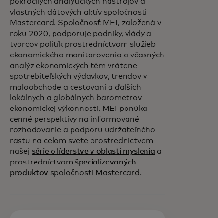
pokročilých analytických nástrojov a
vlastných dátových aktív spoločnosti
Mastercard. Spoločnosť MEI, založená v
roku 2020, podporuje podniky, vlády a
tvorcov politík prostredníctvom služieb
ekonomického monitorovania a včasných
analýz ekonomických tém vrátane
spotrebiteľských výdavkov, trendov v
maloobchode a cestovaní a ďalších
lokálnych a globálnych barometrov
ekonomickej výkonnosti. MEI ponúka
cenné perspektívy na informované
rozhodovanie a podporu udržateľného
rastu na celom svete prostredníctvom
našej
série o líderstve v oblasti myslenia
a
prostredníctvom
špecializovaných
produktov
spoločnosti Mastercard.