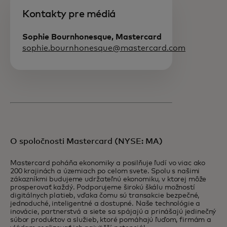
Kontakty pre médiá
Sophie Bournhonesque, Mastercard
sophie.bournhonesque@mastercard.com
O spoločnosti Mastercard (NYSE: MA)
Mastercard poháňa ekonomiky a posilňuje ľudí vo viac ako
200 krajinách a územiach po celom svete. Spolu s našimi
zákazníkmi budujeme udržateľnú ekonomiku, v ktorej môže
prosperovať každý. Podporujeme širokú škálu možností
digitálnych platieb, vďaka čomu sú transakcie bezpečné,
jednoduché, inteligentné a dostupné. Naše technológie a
inovácie, partnerstvá a siete sa spájajú a prinášajú jedinečný
súbor produktov a služieb, ktoré pomáhajú ľuďom, firmám a