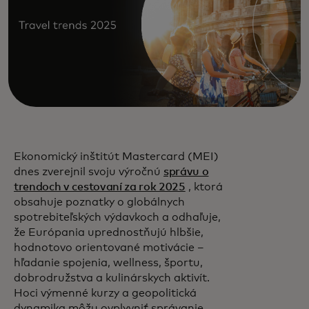
Ekonomický inštitút Mastercard (MEI)
dnes zverejnil svoju výročnú
správu o
trendoch v cestovaní za rok 2025
, ktorá
obsahuje poznatky o globálnych
spotrebiteľských výdavkoch a odhaľuje,
že Európania uprednostňujú hlbšie,
hodnotovo orientované motivácie –
hľadanie spojenia, wellness, športu,
dobrodružstva a kulinárskych aktivít.
Hoci výmenné kurzy a geopolitická
dynamika môžu ovplyvniť správanie