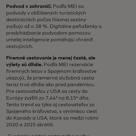
Podvod v zahraničí.
Podľa MEI sa
podvody v obľúbených turistických
destináciách počas hlavnej sezóny
zvyšujú až o 28 %. Digitálne peňaženky a
predchádzanie podvodom pomocou
umelej inteligencie pomáhajú chrániť
cestujúcich.
Firemné cestovanie je menej časté, ale
výlety sú dlhšie.
Podľa MEI rezervácie
firemných letov v Spojenom kráľovstve
ukazujú, že priemerná služobná cesta
teraz trvá dlhšie ako pred pandémiou.
Pre cestovateľov z USA sa cesty do
Európy zvýšili zo 7,44³ na 8,15⁴ dňa.
Tento trend sa týka aj cestovateľov zo
Spojeného kráľovstva, s výnimkou ciest
do Kanady a USA, ktoré sa medzi rokmi
2020 a 2025 skrátili.