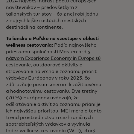
2024 najväčší nárast počtu európskych
návštevníkov – predovšetkým z
talianskych turistov – čo z nej robí jednu
z najrýchlejšie rastúcich mestských
destinácií na kontinente.
Taliansko a Poľsko na vzostupe v oblasti
wellness cestovania:
Podľa najnovšieho
prieskumu spoločnosti Mastercard
s
názvom Experience Economy in Europe sú
cestovanie, outdoorové aktivity a
stravovanie na vrchole zoznamu priorít
výdavkov Európanov v roku 2025, čo
zdôrazňuje posun smerom k zážitkovému
a hodnotovému cestovaniu. Dve tretiny
(70 %) Európanov uvádzajú, že
odškrtávanie aktivít zo zoznamu prianí je
ich najvyššou prioritou. MEI merala tento
trend prostredníctvom cezhraničných
spotrebiteľských výdavkov a vyvinula
Index wellness cestovania (WTI), ktorý