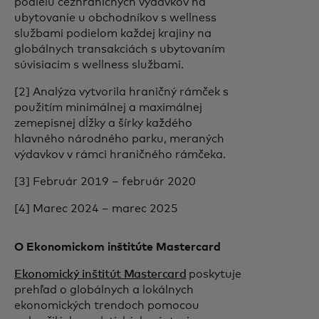
podielu cezhraničných výdavkov na
ubytovanie u obchodníkov s wellness
službami podielom každej krajiny na
globálnych transakciách s ubytovaním
súvisiacim s wellness službami.
[2] Analýza vytvorila hraničný rámček s
použitím minimálnej a maximálnej
zemepisnej dĺžky a šírky každého
hlavného národného parku, meraných
výdavkov v rámci hraničného rámčeka.
[3] Február 2019 – február 2020
[4] Marec 2024 – marec 2025
O Ekonomickom inštitúte Mastercard
Ekonomický inštitút Mastercard
poskytuje
prehľad o globálnych a lokálnych
ekonomických trendoch pomocou