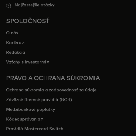
Najčastejšie otázky
SPOLOČNOSŤ
O nás
opens in a new tab
Kariéra
Redakcia
opens in a new tab
Vzťahy s investormi
PRÁVO A OCHRANA SÚKROMIA
Ochrana súkromia a zodpovednosť za údaje
Záväzné firemné pravidlá (BCR)
Medzibankové poplatky
opens in a new tab
Kódex správania
Pravidlá Mastercard Switch