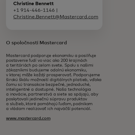
Christine Bennett
+1 914-446-1146 |
Christine.Bennett@Mastercard.com
O spoločnosti Mastercard
Mastercard podporuje ekonomiku a posilňuje
postavenie ľudí vo viac ako 200 krajinách
a teritóriách po celom svete. Spolu s našimi
zákazníkmi budujeme odolnú ekonomiku,
v ktorej môže každý prosperovať. Podporujeme
širokú škálu možností digitálnych platieb, vďaka
čomu sú transakcie bezpečné, jednoduché,
inteligentné a dostupné. Naša technológia
a inovácie, partnerstvá a siete sa spájajú, aby
poskytovali jedinečnú súpravu produktov
a služieb, ktoré pomáhajú ľuďom, podnikom
a vládam realizovať ich najväčší potenciál.
www.mastercard.com