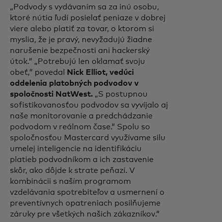
„Podvody s vydávaním sa za inú osobu,
ktoré nútia ľudí posielať peniaze v dobrej
viere alebo platiť za tovar, o ktorom si
myslia, že je pravý, nevyžadujú žiadne
narušenie bezpečnosti ani hackerský
útok.“ „Potrebujú len oklamať svoju
obeť,“ povedal
Nick Elliot, vedúci
oddelenia platobných podvodov v
spoločnosti NatWest.
„S postupnou
sofistikovanosťou podvodov sa vyvíjalo aj
naše monitorovanie a predchádzanie
podvodom v reálnom čase.“ Spolu so
spoločnosťou Mastercard využívame silu
umelej inteligencie na identifikáciu
platieb podvodníkom a ich zastavenie
skôr, ako dôjde k strate peňazí. V
kombinácii s naším programom
vzdelávania spotrebiteľov a usmernení o
preventívnych opatreniach posilňujeme
záruky pre všetkých našich zákazníkov.“