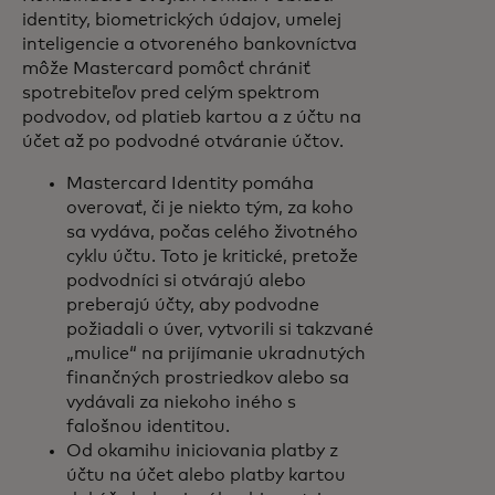
identity, biometrických údajov, umelej
inteligencie a otvoreného bankovníctva
môže Mastercard pomôcť chrániť
spotrebiteľov pred celým spektrom
podvodov, od platieb kartou a z účtu na
účet až po podvodné otváranie účtov.
Mastercard Identity pomáha
overovať, či je niekto tým, za koho
sa vydáva, počas celého životného
cyklu účtu. Toto je kritické, pretože
podvodníci si otvárajú alebo
preberajú účty, aby podvodne
požiadali o úver, vytvorili si takzvané
„mulice“ na prijímanie ukradnutých
finančných prostriedkov alebo sa
vydávali za niekoho iného s
falošnou identitou.
Od okamihu iniciovania platby z
účtu na účet alebo platby kartou