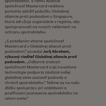
spotrebiteľov. V rámci Aliancie
spoločnosť Mastercard nedávno
pomohla založiť pobočku Globálnej
aliancie proti podvodom v Singapure,
ktorá združuje organizácie v regióne, aby
spolupracovali na nových riešeniach na
ochranu spotrebiteľov.
„S potešením vítame spoločnosť
Mastercard v Globálnej aliancii proti
podvodom,“ povedal
Jorij Abraham,
výkonný riaditeľ Globálnej aliancie proti
podvodom.
„Odborné znalosti
spoločnosti Mastercard a jej inovatívne
technológie podporia záväzok našej
globálnej siete zastaviť podvody a
chrániť spotrebiteľov.“ Tešíme sa na našu
ďalšiu spoluprácu pri vzdelávaní a
posilňovaní postavenia spotrebiteľov na
celom svete.“