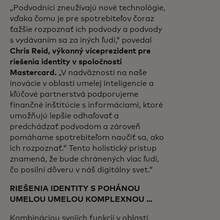
„Podvodníci zneužívajú nové technológie,
vďaka čomu je pre spotrebiteľov čoraz
ťažšie rozpoznať ich podvody a podvody
s vydávaním sa za iných ľudí,“ povedal
Chris Reid, výkonný viceprezident pre
riešenia identity v spoločnosti
Mastercard.
„V nadväznosti na naše
inovácie v oblasti umelej inteligencie a
kľúčové partnerstvá podporujeme
finančné inštitúcie s informáciami, ktoré
umožňujú lepšie odhaľovať a
predchádzať podvodom a zároveň
pomáhame spotrebiteľom naučiť sa, ako
ich rozpoznať.“ Tento holistický prístup
znamená, že bude chránených viac ľudí,
čo posilní dôveru v náš digitálny svet.“
RIEŠENIA IDENTITY S POHÁNOU
UMELOU UMELOU KOMPLEXNOU ...
Kombináciou svojich funkcií v oblasti