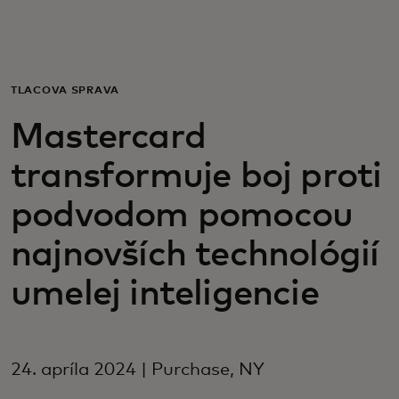
Pre vás
Pre firmy
TLAČOVÁ SPRÁVA
Mastercard
Pre svet
transformuje boj proti
Pre inovátorov
podvodom pomocou
najnovších technológií
Novinky a trendy
umelej inteligencie
24. apríla 2024 | Purchase, NY