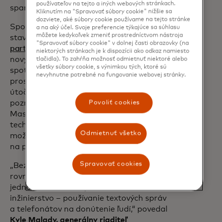
používateľov na tejto a iných webových stránkach.
spamových a podvodných hovorov.
Kliknutím na "Spravovať súbory cookie" nižšie sa
dozviete, aké súbory cookie používame na tejto stránke
Spoločnosti Mastercard a Verizon
a na aký účel. Svoje preferencie týkajúce sa súhlasu
môžete kedykoľvek zmeniť prostredníctvom nástroja
stavajú na svojom dlhoročnom
"Spravovať súbory cookie" v dolnej časti obrazovky (na
partnerstve
. Budú spolupracovať na
niektorých stránkach je k dispozícii ako odkaz namiesto
nových riešeniach na ochranu
tlačidla). To zahŕňa možnosť odmietnuť niektoré alebo
všetky súbory cookie, s výnimkou tých, ktoré sú
spotrebiteľov pred podvodmi
nevyhnutne potrebné na fungovanie webovej stránky.
prostredníctvom viackanálových
útočných vektorov. Kombináciou
poznatkov o identite od spoločnosti
Povoliť cookies
Mastercard s robustnými sieťovými
technológiami od spoločnosti Verizon je
Odmietnuť všetko
možné navrhnúť nové pokročilé nástroje
na presnejšie blokovanie podvodníkov.
Spravovať cookies
„Bezpečnostná oblasť sa neustále vyvíja,
rovnako ako techniky podvodníkov, ale
jednou konštantou je sociálne
inžinierstvo – používanie textových správ
a telefonátov na donútenie ľudí,“ povedal
Kyle Malady, generálny riaditeľ