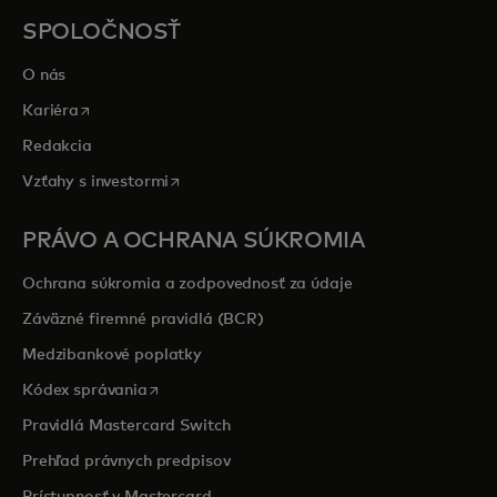
SPOLOČNOSŤ
O nás
opens in a new tab
Kariéra
Redakcia
opens in a new tab
Vzťahy s investormi
PRÁVO A OCHRANA SÚKROMIA
Ochrana súkromia a zodpovednosť za údaje
Záväzné firemné pravidlá (BCR)
Medzibankové poplatky
opens in a new tab
Kódex správania
Pravidlá Mastercard Switch
Prehľad právnych predpisov