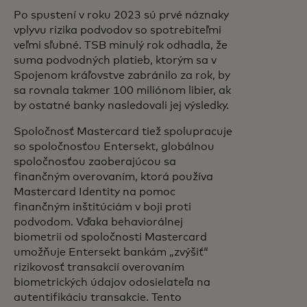
Po spustení v roku 2023 sú prvé náznaky
vplyvu rizika podvodov so spotrebiteľmi
veľmi sľubné. TSB minulý rok odhadla, že
suma podvodných platieb, ktorým sa v
Spojenom kráľovstve zabránilo za rok, by
sa rovnala takmer 100 miliónom libier, ak
by ostatné banky nasledovali jej výsledky.
Spoločnosť Mastercard tiež spolupracuje
so spoločnosťou Entersekt, globálnou
spoločnosťou zaoberajúcou sa
finančným overovaním, ktorá používa
Mastercard Identity na pomoc
finančným inštitúciám v boji proti
podvodom. Vďaka behaviorálnej
biometrii od spoločnosti Mastercard
umožňuje Entersekt bankám „zvýšiť“
rizikovosť transakcií overovaním
biometrických údajov odosielateľa na
autentifikáciu transakcie. Tento