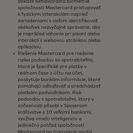
dokáže behaviorálna biometria
spoločnosti Mastercard pristupovať
k fyzickým interakciám naprieč
zariadeniami s cieľom identifikovať
akékoľvek nezvyčajné správanie, ako
je napríklad váhanie pri písaní alebo
interakcii s webovou stránkou alebo
aplikáciou.
Riešenie Mastercard pre riadenie
rizika podvodov so spotrebiteľmi,
ktoré je špecifické pre platby v
reálnom čase z účtu na účet,
poskytuje bankám informácie, ktoré
pomáhajú odhaľovať a predchádzať
platbám podvodníkom. Risk
podvodov s spotrebiteľmi, ktorý v
súčasnosti pôsobí v Spojenom
kráľovstve s 10 veľkými bankami,
využíva umelú inteligenciu a
jedinečný pohľad spoločnosti
Mastercard na transakcie medzi