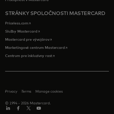
Prístupnosť v Mastercard
STRÁNKY SPOLOČNOSTI MASTERCARD
opens in a new tab
Priceless.com
opens in a new tab
Služby Mastercard
opens in a new tab
Mastercard pre vývojárov
opens in a new tab
Marketingové centrum Mastercard
opens in a new tab
Centrum pre inkluzívny rast
Privacy
Terms
Manage cookies
© 1994 ‑ 2026 Mastercard.
Linkedin
Facebook
Twitter/X
Youtube