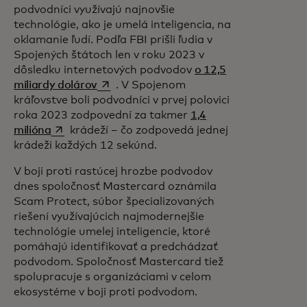
podvodníci využívajú najnovšie
technológie, ako je umelá inteligencia, na
oklamanie ľudí. Podľa FBI prišli ľudia v
Spojených štátoch len v roku 2023 v
dôsledku internetových podvodov
o 12,5
opens in a new tab
miliardy dolárov
. V Spojenom
kráľovstve boli podvodníci v prvej polovici
roka 2023 zodpovední za takmer
1,4
opens in a new tab
milióna
krádeží – čo zodpovedá jednej
krádeži každých 12 sekúnd.
V boji proti rastúcej hrozbe podvodov
dnes spoločnosť Mastercard oznámila
Scam Protect, súbor špecializovaných
riešení využívajúcich najmodernejšie
technológie umelej inteligencie, ktoré
pomáhajú identifikovať a predchádzať
podvodom. Spoločnosť Mastercard tiež
spolupracuje s organizáciami v celom
ekosystéme v boji proti podvodom.