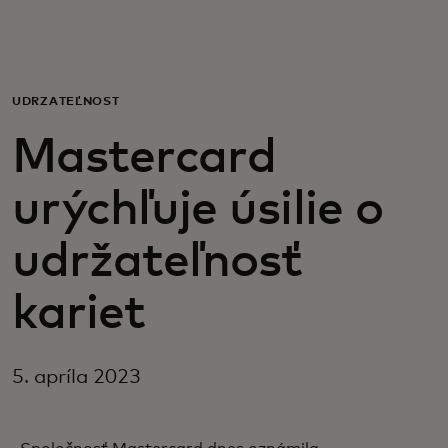
Pre vás
Pre firmy
UDRŽATEĽNOSŤ
Mastercard
Pre svet
urýchľuje úsilie o
Pre inovátorov
udržateľnosť
Novinky a trendy
kariet
5. apríla 2023