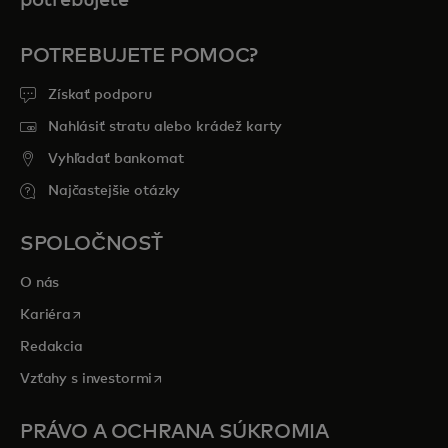
potrebujete
POTREBUJETE POMOC?
Získať podporu
Nahlásiť stratu alebo krádež karty
Vyhľadať bankomat
Najčastejšie otázky
SPOLOČNOSŤ
O nás
opens in a new tab
Kariéra
Redakcia
opens in a new tab
Vzťahy s investormi
PRÁVO A OCHRANA SÚKROMIA