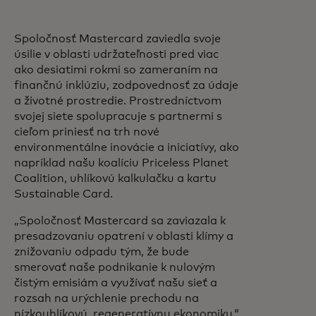
Spoločnosť Mastercard zaviedla svoje
úsilie v oblasti udržateľnosti pred viac
ako desiatimi rokmi so zameraním na
finančnú inklúziu, zodpovednosť za údaje
a životné prostredie. Prostredníctvom
svojej siete spolupracuje s partnermi s
cieľom priniesť na trh nové
environmentálne inovácie a iniciatívy, ako
napríklad našu koalíciu Priceless Planet
Coalition, uhlíkovú kalkulačku a kartu
Sustainable Card.
„Spoločnosť Mastercard sa zaviazala k
presadzovaniu opatrení v oblasti klímy a
znižovaniu odpadu tým, že bude
smerovať naše podnikanie k nulovým
čistým emisiám a využívať našu sieť a
rozsah na urýchlenie prechodu na
nízkouhlíkovú, regeneratívnu ekonomiku,“