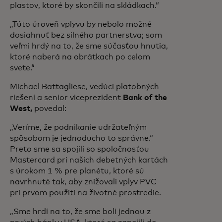
plastov, ktoré by skončili na skládkach.“
„Túto úroveň vplyvu by nebolo možné
dosiahnuť bez silného partnerstva; som
veľmi hrdý na to, že sme súčasťou hnutia,
ktoré naberá na obrátkach po celom
svete.“
Michael Battagliese, vedúci platobných
riešení a senior viceprezident
Bank of the
West,
povedal:
„Veríme, že podnikanie udržateľným
spôsobom je jednoducho to správne.“
Preto sme sa spojili so spoločnosťou
Mastercard pri našich debetných kartách
s úrokom 1 % pre planétu, ktoré sú
navrhnuté tak, aby znižovali vplyv PVC
pri prvom použití na životné prostredie.
„Sme hrdí na to, že sme boli jednou z