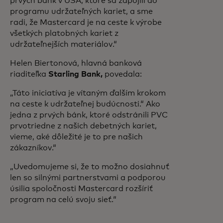
prvých bánk v USA, ktoré sa zapojili do
programu udržateľných kariet, a sme
radi, že Mastercard je na ceste k výrobe
všetkých platobných kariet z
udržateľnejších materiálov.“
Helen Biertonová, hlavná banková
riaditeľka
Starling Bank,
povedala:
„Táto iniciatíva je vítaným ďalším krokom
na ceste k udržateľnej budúcnosti.“ Ako
jedna z prvých bánk, ktoré odstránili PVC
prvotriedne z našich debetných kariet,
vieme, aké dôležité je to pre našich
zákazníkov.“
„Uvedomujeme si, že to možno dosiahnuť
len so silnými partnerstvami a podporou
úsilia spoločnosti Mastercard rozšíriť
program na celú svoju sieť.“