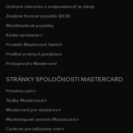
Ochrana súkromia a zodpovednosť za údaje
Záväzné firemné pravidlá (BCR)
Medzibankové poplatky
opens in a new tab
Kódex správania
Pravidlá Mastercard Switch
Prehľad právnych predpisov
Prístupnosť v Mastercard
STRÁNKY SPOLOČNOSTI MASTERCARD
opens in a new tab
Priceless.com
opens in a new tab
Služby Mastercard
opens in a new tab
Mastercard pre vývojárov
opens in a new tab
Marketingové centrum Mastercard
opens in a new tab
Centrum pre inkluzívny rast