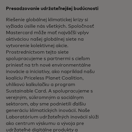
Presadzovanie udržateľnejšej budúcnosti
Riešenie globálnej klimatickej krízy si
vyžiada úsilie nás všetkých. Spoločnosť
Mastercard môže mať najväčší vplyv
aktiváciou našej globálnej siete na
vytvorenie kolektívnej akcie.
Prostredníctvom tejto siete
spolupracujeme s partnermi s cieľom
priniesť na trh nové environmentálne
inovácie a iniciatívy, ako napríklad našu
koalíciu Priceless Planet Coalition,
uhlíkovú kalkulačku a program
Sustainable Card. A spolupracujeme s
verejným, súkromným a sociálnym
sektorom, aby sme podnietili ďalšiu
generáciu klimatických inovácií. Naše
Laboratórium udržateľných inovácií slúži
ako centrum výskumu a vývoja pre
udržateľné digitálne produkty a