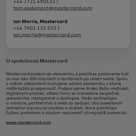
+44 7721 490132 |
tom.esslemont@mastercard.com
Ian Morris, Mastercard
+44 7901 115 553 |
ian.morris@mastercard.com
O spoločnosti Mastercard
Mastercard podporuje ekonomiku a posilňuje postavenie ľudí
vo viac ako 200 krajinách a teritóriách po celom svete. Spolu
s našimi zákazníkmi budujeme odolnú ekonomiku, v ktorej
môže každý prosperovať. Podporujeme širokú škálu možností
digitálnych platieb, vďaka čomu sú transakcie bezpečné,
jednoduché, inteligentné a dostupné. Naša technológia
a inovácie, partnerstvá a siete sa spájajú, aby poskytovali
jedinečnú súpravu produktov a služieb, ktoré pomáhajú
ľuďom, podnikom a vládam realizovať ich najväčší potenciál.
www.mastercard.com