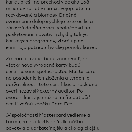
kariet prešli na prechod viac ako 168
miliónov kariet v rámci svojej siete na
recyklované a biomasy. Dnešné
oznámenie ďalej urýchľuje toto úsilie a
zároveň dopĺňa prácu spoločnosti na
poskytovaní inovatívnych, digitálnych
kartových programov, ktoré úplne
eliminujú potrebu fyzickej ponuky kariet.
Zmena pravidiel bude znamenať, že
všetky novo vyrobené karty budú
certifikované spoločnosťou Mastercard
na posúdenie ich zloženia a tvrdení o
udržateľnosti; túto certifikáciu následne
overí nezávislý externý audítor. Po
overení karty je možné na ňu potlačiť
certifikačnú značku Card Eco.
„V spoločnosti Mastercard vedieme a
formujeme kolektívne úsilie nášho
odvetvia o udržateľnejšiu a ekologickejšiu