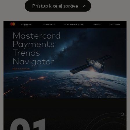
opens in a new tab
Prístup k celej správe