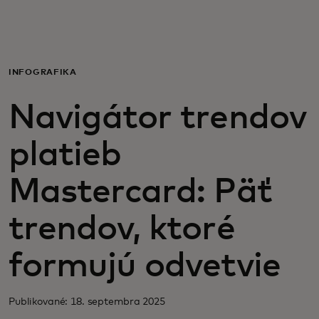
Pre vás
Pre firmy
INFOGRAFIKA
Navigátor trendov
Pre svet
platieb
Pre inovátorov
Mastercard: Päť
Novinky a trendy
trendov, ktoré
formujú odvetvie
Publikované: 18. septembra 2025