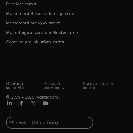
opens in a new tab
Priceless.com
opens in a new tab
Mastercard Business Intelligence
opens in a new tab
Mastercard pre vývojárov
opens in a new tab
Marketingové centrum Mastercard
opens in a new tab
Centrum pre inkluzívny rast
Ochrana
Zmluvné
Správa súborov
súkromia
podmienky
cookie
© 1994 – 2026 Mastercard.
Linkedin
Facebook
Twitter/X
Youtube
Select
a
country