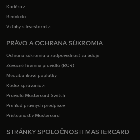
opens in a new tab
Kariéra
Redakcia
opens in a new tab
Vzťahy s investormi
PRÁVO A OCHRANA SÚKROMIA
Ochrana súkromia a zodpovednosť za údaje
Záväzné firemné pravidlá (BCR)
Medzibankové poplatky
opens in a new tab
Kódex správania
Pravidlá Mastercard Switch
Prehľad právnych predpisov
Prístupnosť v Mastercard
STRÁNKY SPOLOČNOSTI MASTERCARD