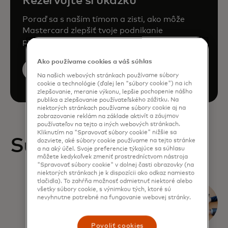
Rezervujte si ukážku
Poraď sa s naším tímom a zisti, ako môže
Mastercard zlepšiť tvoje podnikanie
prostredníctvom našich produktov a služieb.
Ako používame cookies a váš súhlas
Rezervujte si ukážku
Na našich webových stránkach používame súbory
cookie a technológie (ďalej len "súbory cookie") na ich
zlepšovanie, meranie výkonu, lepšie pochopenie nášho
publika a zlepšovanie používateľského zážitku. Na
niektorých stránkach používame súbory cookie aj na
zobrazovanie reklám na základe aktivít a záujmov
používateľov na tejto a iných webových stránkach.
Kliknutím na "Spravovať súbory cookie" nižšie sa
Súvisiace správy
dozviete, aké súbory cookie používame na tejto stránke
a na aký účel. Svoje preferencie týkajúce sa súhlasu
môžete kedykoľvek zmeniť prostredníctvom nástroja
"Spravovať súbory cookie" v dolnej časti obrazovky (na
niektorých stránkach je k dispozícii ako odkaz namiesto
tlačidla). To zahŕňa možnosť odmietnuť niektoré alebo
Čo firmy
všetky súbory cookie, s výnimkou tých, ktoré sú
nevyhnutne potrebné na fungovanie webovej stránky.
očakávajú
od svojich
Povoliť cookies