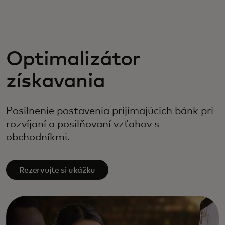
Pre vás
Pre firmy
Optimalizátor
získavania
Pre svet
Posilnenie postavenia prijímajúcich bánk pri
Pre inovátorov
rozvíjaní a posilňovaní vzťahov s
obchodníkmi.
Novinky a trendy
Rezervujte si ukážku