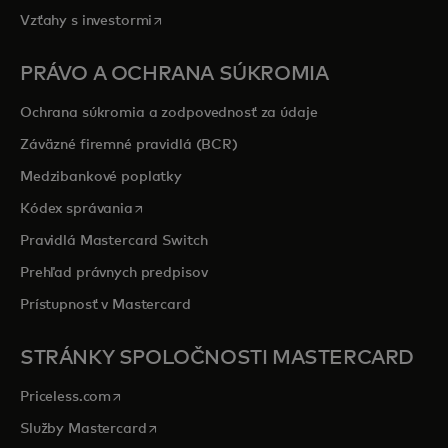
opens in a new tab
Vzťahy s investormi
PRÁVO A OCHRANA SÚKROMIA
Ochrana súkromia a zodpovednosť za údaje
Záväzné firemné pravidlá (BCR)
Medzibankové poplatky
opens in a new tab
Kódex správania
Pravidlá Mastercard Switch
Prehľad právnych predpisov
Prístupnosť v Mastercard
STRÁNKY SPOLOČNOSTI MASTERCARD
opens in a new tab
Priceless.com
opens in a new tab
Služby Mastercard