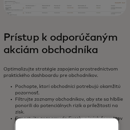
Prístup k odporúčaným
akciám obchodníka
Optimalizujte stratégie zapojenia prostredníctvom
praktického dashboardu pre obchodníkov.
Pochopte, ktorí obchodníci potrebujú okamžitú
pozornosť.
Filtrujte zoznamy obchodníkov, aby ste sa hlbšie
ponorili do potenciálnych rizík a príležitostí na
zisk.
Exportujte zoznamy do Excelu a iných formátov
na zdieľanie a integráciu s riešeniami správy