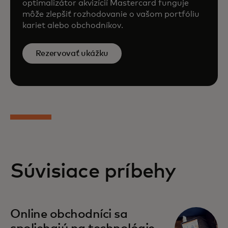
optimalizátor akvizícií Mastercard funguje
môže zlepšiť rozhodovanie o vašom portfóliu
kariet alebo obchodníkov.
Rezervovať ukážku
Súvisiace príbehy
opens in a new tab
Online obchodníci sa