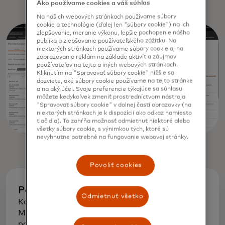
kontaktov.
Ako používame cookies a váš súhlas
Na našich webových stránkach používame súbory
cookie a technológie (ďalej len "súbory cookie") na ich
zlepšovanie, meranie výkonu, lepšie pochopenie nášho
publika a zlepšovanie používateľského zážitku. Na
niektorých stránkach používame súbory cookie aj na
zobrazovanie reklám na základe aktivít a záujmov
používateľov na tejto a iných webových stránkach.
Kliknutím na "Spravovať súbory cookie" nižšie sa
dozviete, aké súbory cookie používame na tejto stránke
a na aký účel. Svoje preferencie týkajúce sa súhlasu
môžete kedykoľvek zmeniť prostredníctvom nástroja
"Spravovať súbory cookie" v dolnej časti obrazovky (na
niektorých stránkach je k dispozícii ako odkaz namiesto
tlačidla). To zahŕňa možnosť odmietnuť niektoré alebo
všetky súbory cookie, s výnimkou tých, ktoré sú
nevyhnutne potrebné na fungovanie webovej stránky.
Povoliť cookies
Poradenstvo v oblasti Mastercard
Odmietnuť všetko
Kombinujte Acquiring Optimizer s konzultáciami
Mastercard a optimalizujte svoje obchodnícke
portfólio.