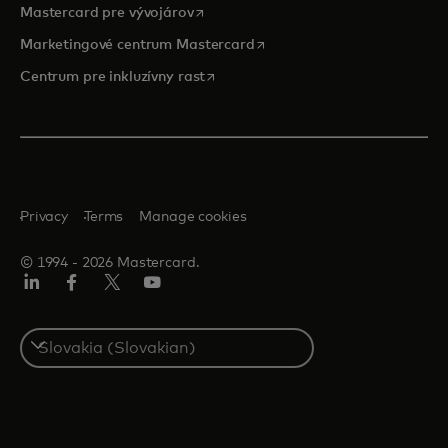
opens in a new tab
Mastercard pre vývojárov
opens in a new tab
Marketingové centrum Mastercard
opens in a new tab
Centrum pre inkluzívny rast
Privacy
Terms
Manage cookies
© 1994 ‑ 2026 Mastercard.
Linkedin
Facebook
Twitter/X
Youtube
Select
a
country