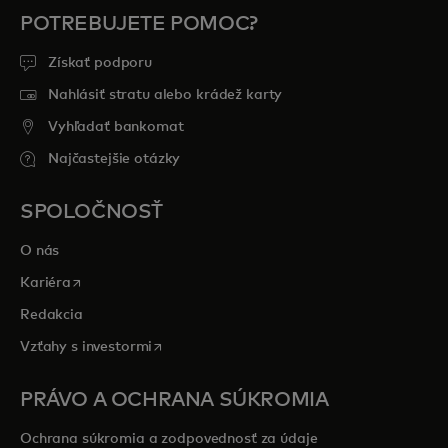
POTREBUJETE POMOC?
Získať podporu
Nahlásiť stratu alebo krádež karty
Vyhľadať bankomat
Najčastejšie otázky
SPOLOČNOSŤ
O nás
opens in a new tab
Kariéra
Redakcia
opens in a new tab
Vzťahy s investormi
PRÁVO A OCHRANA SÚKROMIA
Ochrana súkromia a zodpovednosť za údaje