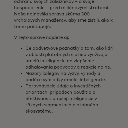
ochranu svojich zákazníkov – a svoje
hospodárenie – pred miliónovými stratami.
Naša najnovšia správa skúma 300
vrcholových manažérov, aby sme zistili, ako k
tomu pristupujú.
V tejto správe nájdete aj:
Celoodvetvové poznatky o tom, ako lídri
v oblasti platobných služieb využívajú
umelú inteligenciu na zlepšenie
odhaľovania podvodov a reakcie na ne.
Názory kolegov na výzvy, výhody a
budúce vyhliadky umelej inteligencie.
Porovnávacie údaje o investičných
prioritách, prípadoch použitia a
efektívnosti umelej inteligencie v
rôznych segmentoch platobného
ekosystému.