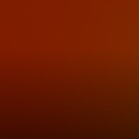
Pre vás
Pre firmy
Pre svet
Pre inovátorov
Novinky a trendy