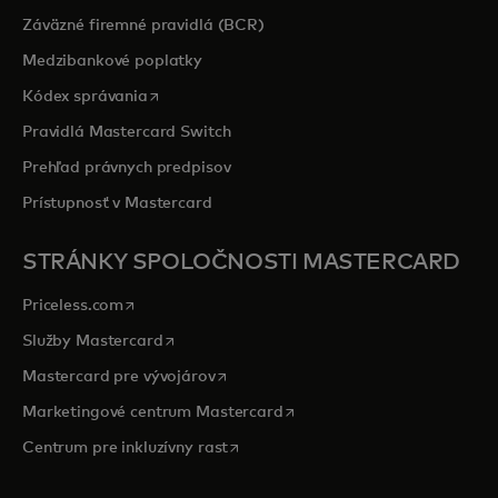
Záväzné firemné pravidlá (BCR)
Medzibankové poplatky
opens in a new tab
Kódex správania
Pravidlá Mastercard Switch
Prehľad právnych predpisov
Prístupnosť v Mastercard
STRÁNKY SPOLOČNOSTI MASTERCARD
opens in a new tab
Priceless.com
opens in a new tab
Služby Mastercard
opens in a new tab
Mastercard pre vývojárov
opens in a new tab
Marketingové centrum Mastercard
opens in a new tab
Centrum pre inkluzívny rast