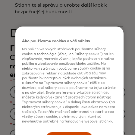
Stiahnite si správu a urobte ďalší krok k
bezpečnejšej budúcnosti.
Download the
Ako používame cookies a váš súhlas
report
Na našich webových stránkach používame súbory
cookie a technológie (ďalej len "súbory cookie") na ich
Complete the form to receive the
zlepšovanie, meranie výkonu, lepšie pochopenie nášho
publika a zlepšovanie používateľského zážitku. Na
report and related content via
niektorých stránkach používame súbory cookie aj na
email.
zobrazovanie reklám na základe aktivít a záujmov
používateľov na tejto a iných webových stránkach.
*
First Name
Kliknutím na "Spravovať súbory cookie" nižšie sa
dozviete, aké súbory cookie používame na tejto stránke
a na aký účel. Svoje preferencie týkajúce sa súhlasu
môžete kedykoľvek zmeniť prostredníctvom nástroja
"Spravovať súbory cookie" v dolnej časti obrazovky (na
*
Last Name
niektorých stránkach je k dispozícii ako odkaz namiesto
tlačidla). To zahŕňa možnosť odmietnuť niektoré alebo
všetky súbory cookie, s výnimkou tých, ktoré sú
nevyhnutne potrebné na fungovanie webovej stránky.
*
Business Email Address