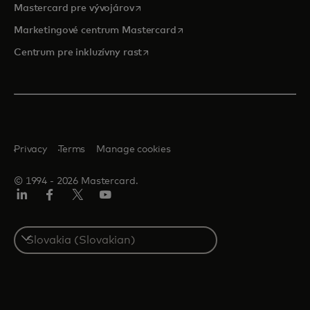
opens in a new tab
Mastercard pre vývojárov
opens in a new tab
Marketingové centrum Mastercard
opens in a new tab
Centrum pre inkluzívny rast
Privacy
Terms
Manage cookies
© 1994 ‑ 2026 Mastercard.
Linkedin
Facebook
Twitter/X
Youtube
Select
a
country