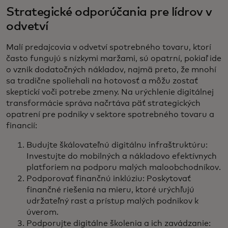
Strategické odporúčania pre lídrov v
odvetví
Malí predajcovia v odvetví spotrebného tovaru, ktorí
často fungujú s nízkymi maržami, sú opatrní, pokiaľ ide
o vznik dodatočných nákladov, najmä preto, že mnohí
sa tradične spoliehali na hotovosť a môžu zostať
skeptickí voči potrebe zmeny. Na urýchlenie digitálnej
transformácie správa načrtáva päť strategických
opatrení pre podniky v sektore spotrebného tovaru a
financií:
Budujte škálovateľnú digitálnu infraštruktúru:
Investujte do mobilných a nákladovo efektívnych
platforiem na podporu malých maloobchodníkov.
Podporovať finančnú inklúziu: Poskytovať
finančné riešenia na mieru, ktoré urýchľujú
udržateľný rast a prístup malých podnikov k
úverom.
Podporujte digitálne školenia a ich zavádzanie: