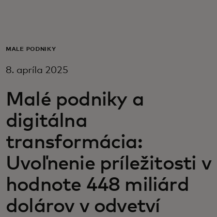
Pre vás
Pre firmy
MALÉ PODNIKY
8. apríla 2025
Pre svet
Malé podniky a
Pre inovátorov
digitálna
transformácia:
Novinky a trendy
Uvoľnenie príležitosti v
hodnote 448 miliárd
dolárov v odvetví