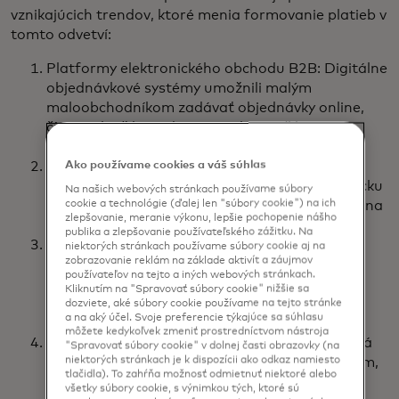
vznikajúcich trendov, ktoré menia formovanie platieb v
tomto odvetví:
Platformy elektronického obchodu B2B: Digitálne
objednávkové systémy umožnili malým
maloobchodníkom zadávať objednávky online,
čím sa zlepšilo riadenie zásob a znížila sa
závislosť od transakcií v hotovosti.
Ako používame cookies a váš súhlas
Konverzačný obchod: Maloobchodníci si teraz
môžu objednávať produkty a využívať zákaznícku
Na našich webových stránkach používame súbory
cookie a technológie (ďalej len "súbory cookie") na ich
podporu prostredníctvom platforiem aplikácií na
zlepšovanie, meranie výkonu, lepšie pochopenie nášho
odosielanie okamžitých správ.
publika a zlepšovanie používateľského zážitku. Na
Trhoviska B2B: Novšie platformy pomáhajú
niektorých stránkach používame súbory cookie aj na
zobrazovanie reklám na základe aktivít a záujmov
spoločnostiam zaoberajúcim sa spotrebným
používateľov na tejto a iných webových stránkach.
tovarom prezentovať produkty a spravovať
Kliknutím na "Spravovať súbory cookie" nižšie sa
fakturáciu, čím zefektívňujú dodávateľský
dozviete, aké súbory cookie používame na tejto stránke
a na aký účel. Svoje preferencie týkajúce sa súhlasu
reťazec.
môžete kedykoľvek zmeniť prostredníctvom nástroja
Vstavané úverové riešenia: Fintech partnerstvá
"Spravovať súbory cookie" v dolnej časti obrazovky (na
niektorých stránkach je k dispozícii ako odkaz namiesto
poskytujú mikroúvery malým maloobchodníkom,
tlačidla). To zahŕňa možnosť odmietnuť niektoré alebo
čo im umožňuje rozvíjať svoje podnikanie bez
všetky súbory cookie, s výnimkou tých, ktoré sú