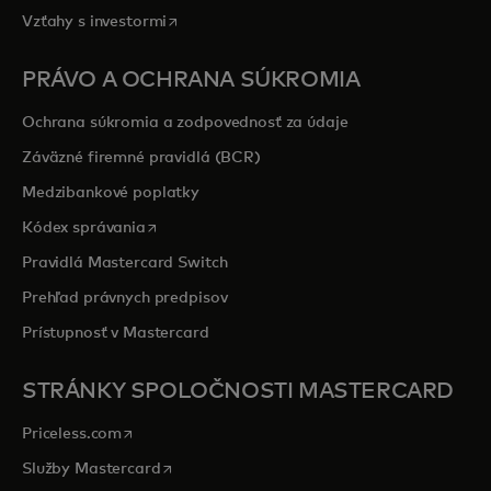
opens in a new tab
Vzťahy s investormi
PRÁVO A OCHRANA SÚKROMIA
Ochrana súkromia a zodpovednosť za údaje
Záväzné firemné pravidlá (BCR)
Medzibankové poplatky
opens in a new tab
Kódex správania
Pravidlá Mastercard Switch
Prehľad právnych predpisov
Prístupnosť v Mastercard
STRÁNKY SPOLOČNOSTI MASTERCARD
opens in a new tab
Priceless.com
opens in a new tab
Služby Mastercard