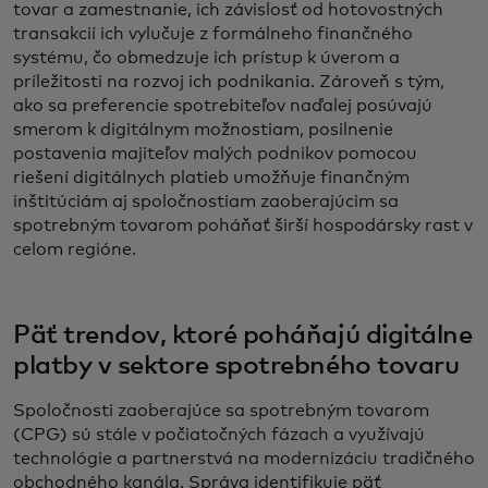
tovar a zamestnanie, ich závislosť od hotovostných
transakcií ich vylučuje z formálneho finančného
systému, čo obmedzuje ich prístup k úverom a
príležitosti na rozvoj ich podnikania. Zároveň s tým,
ako sa preferencie spotrebiteľov naďalej posúvajú
smerom k digitálnym možnostiam, posilnenie
postavenia majiteľov malých podnikov pomocou
riešení digitálnych platieb umožňuje finančným
inštitúciám aj spoločnostiam zaoberajúcim sa
spotrebným tovarom poháňať širší hospodársky rast v
celom regióne.
Päť trendov, ktoré poháňajú digitálne
platby v sektore spotrebného tovaru
Spoločnosti zaoberajúce sa spotrebným tovarom
(CPG) sú stále v počiatočných fázach a využívajú
technológie a partnerstvá na modernizáciu tradičného
obchodného kanála. Správa identifikuje päť