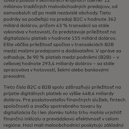
tovaru
pôsobí v skúmaných krajinách takmer 12
miliónov tradičných maloobchodných predajcov, od
samoobsluh až po malé nezávislé obchody. Tieto
podniky sa podieľajú na predaji B2C v hodnote 362
miliárd dolárov, pričom 43 % transakcií sa stále
vykonáva v hotovosti, čo predstavuje príležitosť na
digitalizáciu platieb v hodnote 155 miliárd dolárov.
Ešte väčšia príležitosť spočíva v transakciách B2B
medzi malými predajcami a dodávateľmi. V správe sa
odhaduje, že 90 % platieb medzi podnikmi (B2B) – v
celkovej hodnote 293,4 miliardy dolárov – sa stále
spracováva v hotovosti, šekmi alebo bankovými
prevodmi.
Tieto čísla B2C a B2B spolu zdôrazňujú príležitosť na
prijatie digitálnych platieb vo výške 448,4 miliardy
dolárov. Pre poskytovateľov finančných služieb, fintech
spoločnosti a značky spotrebného tovaru by
digitalizácia čo i len zlomku tohto trhu mohla urýchliť
finančnú inklúziu a prevádzkovú efektívnosť v celom
regióne. Hoci malí maloobchodníci poskytujú základný