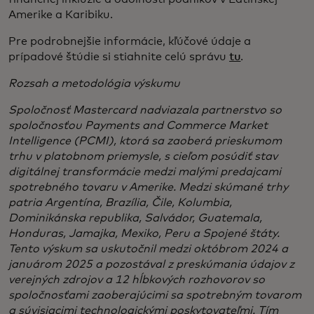
Amerike a Karibiku.
Pre podrobnejšie informácie, kľúčové údaje a
prípadové štúdie si stiahnite celú správu
tu
.
Rozsah a metodológia výskumu
Spoločnosť Mastercard nadviazala partnerstvo so
spoločnosťou Payments and Commerce Market
Intelligence (PCMI), ktorá sa zaoberá prieskumom
trhu v platobnom priemysle, s cieľom posúdiť stav
digitálnej transformácie medzi malými predajcami
spotrebného tovaru v Amerike. Medzi skúmané trhy
patria Argentína, Brazília, Čile, Kolumbia,
Dominikánska republika, Salvádor, Guatemala,
Honduras, Jamajka, Mexiko, Peru a Spojené štáty.
Tento výskum sa uskutočnil medzi októbrom 2024 a
januárom 2025 a pozostával z preskúmania údajov z
verejných zdrojov a 12 hĺbkových rozhovorov so
spoločnosťami zaoberajúcimi sa spotrebným tovarom
a súvisiacimi technologickými poskytovateľmi. Tím