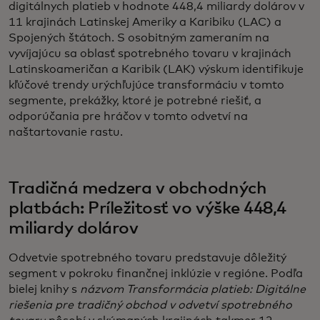
digitálnych platieb v hodnote 448,4 miliardy dolárov v
11 krajinách Latinskej Ameriky a Karibiku (LAC) a
Spojených štátoch. S osobitným zameraním na
vyvíjajúcu sa oblasť spotrebného tovaru v krajinách
Latinskoameričan a Karibik (LAK) výskum identifikuje
kľúčové trendy urýchľujúce transformáciu v tomto
segmente, prekážky, ktoré je potrebné riešiť, a
odporúčania pre hráčov v tomto odvetví na
naštartovanie rastu.
Tradičná medzera v obchodných
platbách: Príležitosť vo výške 448,4
miliardy dolárov
Odvetvie spotrebného tovaru predstavuje dôležitý
segment v pokroku finančnej inklúzie v regióne. Podľa
bielej knihy s
názvom Transformácia platieb: Digitálne
riešenia pre tradičný obchod v odvetví spotrebného