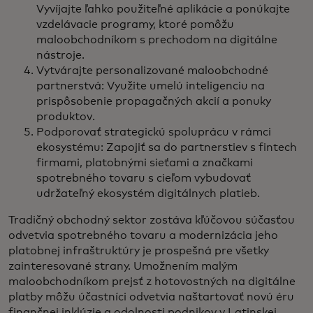
Vyvíjajte ľahko použiteľné aplikácie a ponúkajte
vzdelávacie programy, ktoré pomôžu
maloobchodníkom s prechodom na digitálne
nástroje.
Vytvárajte personalizované maloobchodné
partnerstvá: Využite umelú inteligenciu na
prispôsobenie propagačných akcií a ponuky
produktov.
Podporovať strategickú spoluprácu v rámci
ekosystému: Zapojiť sa do partnerstiev s fintech
firmami, platobnými sieťami a značkami
spotrebného tovaru s cieľom vybudovať
udržateľný ekosystém digitálnych platieb.
Tradičný obchodný sektor zostáva kľúčovou súčasťou
odvetvia spotrebného tovaru a modernizácia jeho
platobnej infraštruktúry je prospešná pre všetky
zainteresované strany. Umožnením malým
maloobchodníkom prejsť z hotovostných na digitálne
platby môžu účastníci odvetvia naštartovať novú éru
finančnej inklúzie a odolnosti podnikov v Latinskej