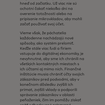
hneď od začiatku. Už viac nie sú
ochotní čakať niekoľko dní na
overenie totožnosti alebo na
pripísanie mikrovkladov, aby mohli
začať používať svoj účet.
Vieme však, že páchatelia
každodenne nachádzajú nové
spôsoby, ako systém prelomiť.
Keďže stále viac ľudí a firiem
vstupuje do digitálnej ekonomiky, je
nevyhnutné, aby sme ich chránili na
všetkých kontaktných miestach s
ich účtami aj mimo nich. Finančné
inštitúcie musia chrániť účty svojich
zákazníkov pred podvodmi, aby v
konečnom dôsledku zvýšili ich
primat, zvýšili vklady a podporili
správanie zákazníkov v oblasti
peňaženiek, čím im pomôžu získať