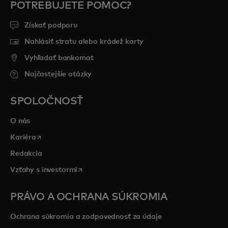
POTREBUJETE POMOC?
Získať podporu
Nahlásiť stratu alebo krádež karty
Vyhľadať bankomat
Najčastejšie otázky
SPOLOČNOSŤ
O nás
opens in a new tab
Kariéra
Redakcia
opens in a new tab
Vzťahy s investormi
PRÁVO A OCHRANA SÚKROMIA
Ochrana súkromia a zodpovednosť za údaje