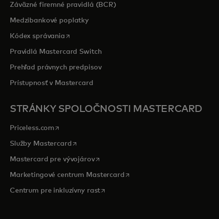
Záväzné firemné pravidlá (BCR)
Medzibankové poplatky
opens in a new tab
Kódex správania
Pravidlá Mastercard Switch
Prehľad právnych predpisov
Prístupnosť v Mastercard
STRÁNKY SPOLOČNOSTI MASTERCARD
opens in a new tab
Priceless.com
opens in a new tab
Služby Mastercard
opens in a new tab
Mastercard pre vývojárov
opens in a new tab
Marketingové centrum Mastercard
opens in a new tab
Centrum pre inkluzívny rast