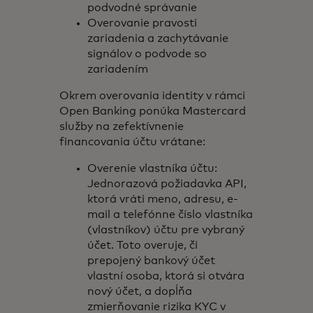
podvodné správanie
Overovanie pravosti
zariadenia a zachytávanie
signálov o podvode so
zariadením
Okrem overovania identity v rámci
Open Banking ponúka Mastercard
služby na zefektívnenie
financovania účtu vrátane:
Overenie vlastníka účtu:
Jednorazová požiadavka API,
ktorá vráti meno, adresu, e-
mail a telefónne číslo vlastníka
(vlastníkov) účtu pre vybraný
účet. Toto overuje, či
prepojený bankový účet
vlastní osoba, ktorá si otvára
nový účet, a dopĺňa
zmierňovanie rizika KYC v