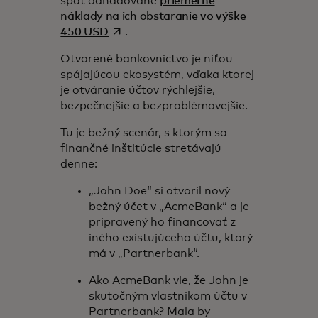
späť odhadované
priemerné
náklady na ich obstaranie vo výške
opens in a new tab
450 USD
.
Otvorené bankovníctvo je niťou
spájajúcou ekosystém, vďaka ktorej
je otváranie účtov rýchlejšie,
bezpečnejšie a bezproblémovejšie.
Tu je bežný scenár, s ktorým sa
finančné inštitúcie stretávajú
denne:
„John Doe“ si otvoril nový
bežný účet v „AcmeBank“ a je
pripravený ho financovať z
iného existujúceho účtu, ktorý
má v „Partnerbank“.
Ako AcmeBank vie, že John je
skutočným vlastníkom účtu v
Partnerbank? Mala by