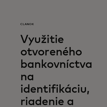
Pre vás
Pre firmy
ČLÁNOK
Využitie
Pre svet
otvoreného
Pre inovátorov
bankovníctva
Novinky a trendy
na
identifikáciu,
riadenie a