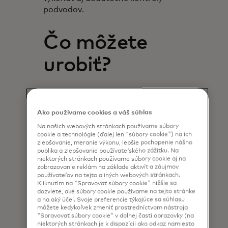
podvodov.
Čo môžete
urobiť?
Mastercard Open Banking pomáha
finančným inštitúciám priebežne
Ako používame cookies a váš súhlas
identifikovať, riadiť a riešiť riziká
Na našich webových stránkach používame súbory
podvodov. Medzi príklady našich
cookie a technológie (ďalej len "súbory cookie") na ich
riešení patrí okamžité overenie
zlepšovanie, meranie výkonu, lepšie pochopenie nášho
publika a zlepšovanie používateľského zážitku. Na
údajov o účte, overenie zariadenia
niektorých stránkach používame súbory cookie aj na
a identity. V spojení s inými
zobrazovanie reklám na základe aktivít a záujmov
používateľov na tejto a iných webových stránkach.
riešeniami na ochranu pred
Kliknutím na "Spravovať súbory cookie" nižšie sa
podvodmi so zákazníkmi pomáhajú
dozviete, aké súbory cookie používame na tejto stránke
zabezpečiť interakcie medzi
a na aký účel. Svoje preferencie týkajúce sa súhlasu
môžete kedykoľvek zmeniť prostredníctvom nástroja
spotrebiteľmi a ich finančnými
"Spravovať súbory cookie" v dolnej časti obrazovky (na
poskytovateľmi.
niektorých stránkach je k dispozícii ako odkaz namiesto