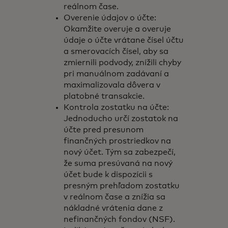
reálnom čase.
Overenie údajov o účte:
Okamžite overuje a overuje
údaje o účte vrátane čísel účtu
a smerovacích čísel, aby sa
zmiernili podvody, znížili chyby
pri manuálnom zadávaní a
maximalizovala dôvera v
platobné transakcie.
Kontrola zostatku na účte:
Jednoducho určí zostatok na
účte pred presunom
finančných prostriedkov na
nový účet. Tým sa zabezpečí,
že suma presúvaná na nový
účet bude k dispozícii s
presným prehľadom zostatku
v reálnom čase a znížia sa
nákladné vrátenia dane z
nefinančných fondov (NSF).