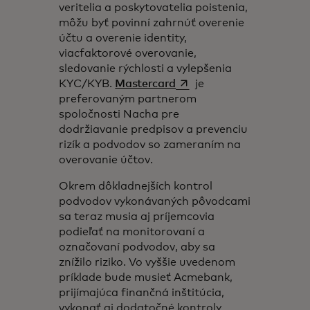
veritelia a poskytovatelia poistenia,
môžu byť povinní zahrnúť overenie
účtu a overenie identity,
viacfaktorové overovanie,
sledovanie rýchlosti a vylepšenia
opens in a new tab
KYC/KYB.
Mastercard
je
preferovaným partnerom
spoločnosti Nacha pre
dodržiavanie predpisov a prevenciu
rizík a podvodov so zameraním na
overovanie účtov.
Okrem dôkladnejších kontrol
podvodov vykonávaných pôvodcami
sa teraz musia aj príjemcovia
podieľať na monitorovaní a
označovaní podvodov, aby sa
znížilo riziko. Vo vyššie uvedenom
príklade bude musieť Acmebank,
prijímajúca finančná inštitúcia,
vykonať aj dodatočné kontroly