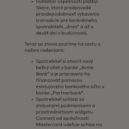
Indikátor úspešnosti platby:
Skóre, ktoré predpovedá
pravdepodobnosť vybavenia
transakcie pre konkrétneho
spotrebiteľa „dnes“ a až o
deväť dní v budúcnosti.
Teraz sa znova pozrime na cestu s
našimi riešeniami:
Spotrebiteľ si otvoril nový
bežný účet v banke „Acme
Bank“ a je pripravený ho
financovať pomocou
existujúceho bankového účtu v
banke „Partnerbank“.
Spotrebiteľ súhlasí so
zmluvnými podmienkami a
prostredníctvom widgetu
Connect od spoločnosti
Mastercard udeľuje súhlas na