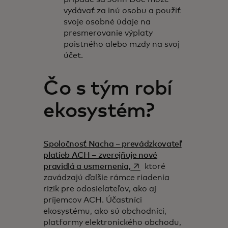
vydávať za inú osobu a použiť
svoje osobné údaje na
presmerovanie výplaty
poistného alebo mzdy na svoj
účet.
Čo s tým robí
ekosystém?
Spoločnosť Nacha – prevádzkovateľ
platieb ACH – zverejňuje nové
opens in a new tab
pravidlá a usmernenia,
ktoré
zavádzajú ďalšie rámce riadenia
rizík pre odosielateľov, ako aj
príjemcov ACH. Účastníci
ekosystému, ako sú obchodníci,
platformy elektronického obchodu,