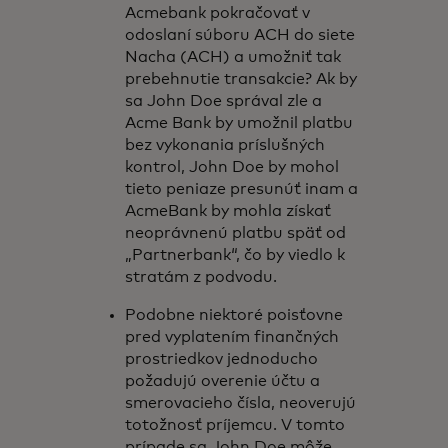
Acmebank pokračovať v
odoslaní súboru ACH do siete
Nacha (ACH) a umožniť tak
prebehnutie transakcie? Ak by
sa John Doe správal zle a
Acme Bank by umožnil platbu
bez vykonania príslušných
kontrol, John Doe by mohol
tieto peniaze presunúť inam a
AcmeBank by mohla získať
neoprávnenú platbu späť od
„Partnerbank“, čo by viedlo k
stratám z podvodu.
Podobne niektoré poisťovne
pred vyplatením finančných
prostriedkov jednoducho
požadujú overenie účtu a
smerovacieho čísla, neoverujú
totožnosť príjemcu. V tomto
prípade sa John Doe môže