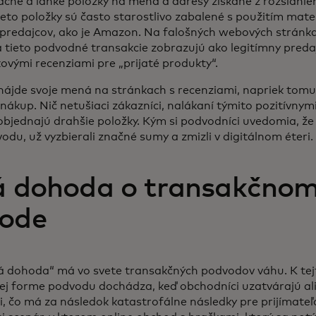
lacné a ľahké položky na mená a adresy získané z rozsiahle
ieto položky sú často starostlivo zabalené s použitím mate
predajcov, ako je Amazon. Na falošných webových stránk
a tieto podvodné transakcie zobrazujú ako legitímny preda
ovými recenziami pre „prijaté produkty“.
nájde svoje mená na stránkach s recenziami, napriek tomu,
 nákup. Nič netušiaci zákazníci, nalákaní týmito pozitívnym
objednajú drahšie položky. Kým si podvodníci uvedomia, že 
du, už vyzbierali značné sumy a zmizli v digitálnom éteri
á dohoda o transakčno
vode
á dohoda“ má vo svete transakčných podvodov váhu. K tej
nej forme podvodu dochádza, keď obchodníci uzatvárajú ali
 čo má za následok katastrofálne následky pre prijímateľo