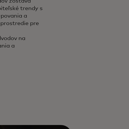
dov zostáva
iteľské trendy s
upovania a
 prostredie pre
dvodov na
ania a