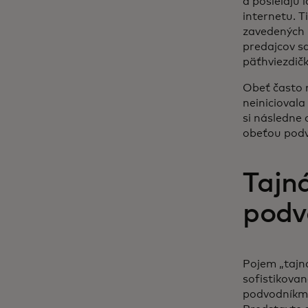
a posielajú 
internetu. T
zavedených 
predajcov s
päťhviezdičk
Obeť často 
neiniciovala
si následne 
obeťou podvo
Tajn
pod
Pojem „tajn
sofistikova
podvodníkmi,