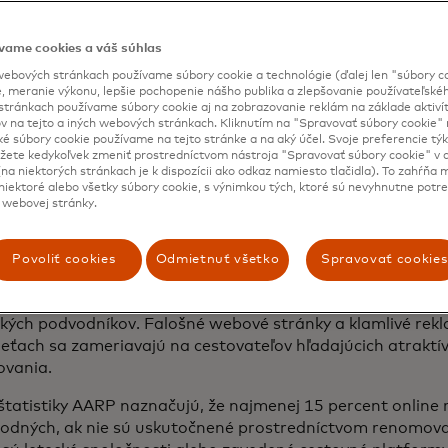
ko zneužiť túto rozrastajúcu sa platobnú krajinu.
podniky a miestni predajcovia na trhu sa často rozhodujú 
vame cookies a váš súhlas
ľba však so sebou prináša určité riziko. Podvodníci, zbehlí 
ebových stránkach používame súbory cookie a technológie (ďalej len "súbory co
ch údajov, môžu ukradnuté informácie použiť na získanie t
, meranie výkonu, lepšie pochopenie nášho publika a zlepšovanie používateľskéh
stránkach používame súbory cookie aj na zobrazovanie reklám na základe aktiví
vajú na čiernom trhu. V prostredí, kde je dôvera prvorad
v na tejto a iných webových stránkach. Kliknutím na "Spravovať súbory cookie" n
 ostražití, aby chránili svoju reputáciu aj svojich zákazníko
ké súbory cookie používame na tejto stránke a na aký účel. Svoje preferencie tý
ete kedykoľvek zmeniť prostredníctvom nástroja "Spravovať súbory cookie" v d
na niektorých stránkach je k dispozícii ako odkaz namiesto tlačidla). To zahŕňa
iektoré alebo všetky súbory cookie, s výnimkou tých, ktoré sú nevyhnutne potr
e rezervácie ciest
 webovej stránky.
Povoliť cookies
Odmietnuť všetko
Spravovať cookies
zážitky namiesto luxusného tovaru sú trendom roku 2023, 
enesie aj do roku 2024. To predstavuje príležitosť pre
ckých podvodníkov. Falošné webové stránky a klamlivé rek
ieťach sa zameriavajú na cestovateľov hľadajúcich atrakt
tovania.
tatistiky AARP naznačujú, že najmenej 15 percent online r
dvodných, ak nie sú uskutočnené prostredníctvom renomov