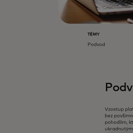
TÉMY
Podvod
Podv
Vzostup pla
bez povšimn
pohodlím, kt
ukradnutými