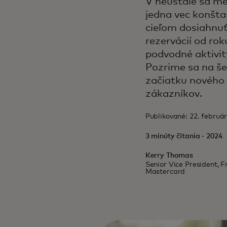
V neustále sa m
jedna vec konšta
cieľom dosiahnuť
rezervácií od rok
podvodné aktivit
Pozrime sa na še
začiatku nového 
zákazníkov.
Publikované: 22. februá
3 minúty čítania · 2024
Kerry Thomas
Senior Vice President, 
Mastercard