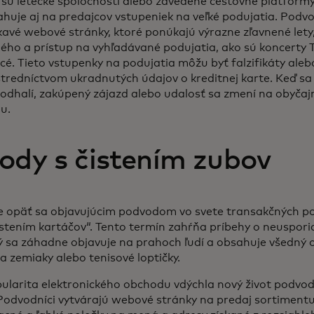
 sú letecké spoločnosti alebo zavedené cestovné platformy
ťahuje aj na predajcov vstupeniek na veľké podujatia. Podvo
kavé webové stránky, ktoré ponúkajú výrazne zľavnené lety,
ého a prístup na vyhľadávané podujatia, ako sú koncerty 
é. Tieto vstupenky na podujatia môžu byť falzifikáty aleb
stredníctvom ukradnutých údajov o kreditnej karte. Keď s
odhalí, zakúpený zájazd alebo udalosť sa zmení na obyčaj
nu.
ody s čistením zubov
 opäť sa objavujúcim podvodom vo svete transakčných p
istením kartáčov“. Tento termín zahŕňa príbehy o neuspo
rý sa záhadne objavuje na prahoch ľudí a obsahuje všedný 
a zemiaky alebo tenisové loptičky.
ularita elektronického obchodu vdýchla nový život podvo
Podvodníci vytvárajú webové stránky na predaj sortiment