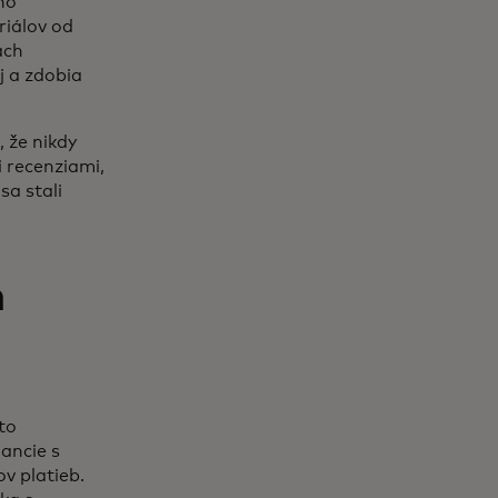
ho
riálov od
ach
j a zdobia
 že nikdy
i recenziami,
sa stali
.
m
to
ancie s
v platieb.