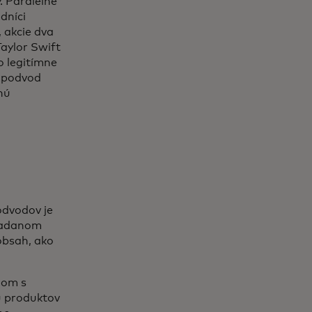
. Paralelné
dníci
 akcie dva
Taylor Swift
o legitímne
a podvod
nú
odvodov je
riadanom
obsah, ako
dom s
u produktov