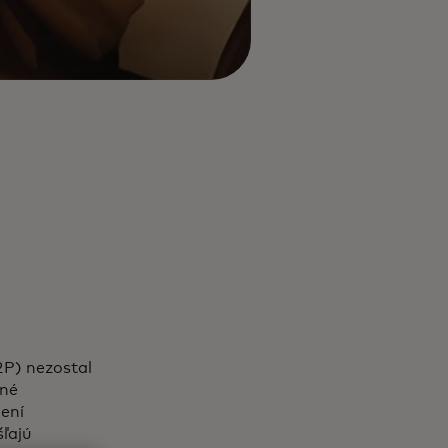
2P) nezostal
ané
jení
ľajú