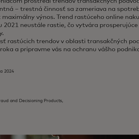
eniacom prostredí trendov transakčných podvo
ntná – trestná činnosť sa zameriava na spotreb
 maximálny výnos. Trend rastúceho online nak
u 2021 neustále rastie, čo vytvára prosperujúce
y.
sť rastúcich trendov v oblasti transakčných po
roka a pripravme vás na ochranu vášho podnik
ra 2024
Fraud and Decisioning Products,