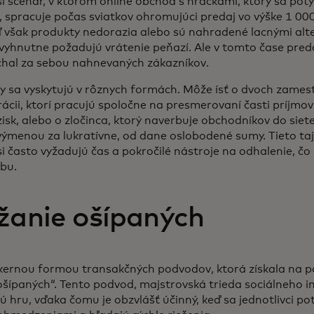
i scenár, v ktorom online obchod s hračkami, ktorý sa potý
 spracuje počas sviatkov ohromujúci predaj vo výške 1 00
ď však produkty nedorazia alebo sú nahradené lacnými alt
vyhnutne požadujú vrátenie peňazí. Ale v tomto čase preda
echal za sebou nahnevaných zákazníkov.
y sa vyskytujú v rôznych formách. Môže ísť o dvoch zame
rácii, ktorí pracujú spoločne na presmerovaní časti príjmov
isk, alebo o zločinca, ktorý naverbuje obchodníkov do sie
 výmenou za lukratívne, od dane oslobodené sumy. Tieto ta
i často vyžadujú čas a pokročilé nástroje na odhalenie, čo 
zbu.
žanie ošípaných
kernou formou transakčných podvodov, ktorá získala na po
šípaných“. Tento podvod, majstrovská trieda sociálneho in
 hru, vďaka čomu je obzvlášť účinný, keď sa jednotlivci po