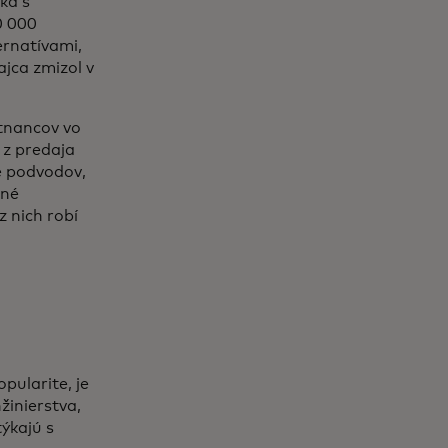
ka s
0 000
ernatívami,
jca zmizol v
stnancov vo
 z predaja
te podvodov,
jné
z nich robí
pularite, je
žinierstva,
týkajú s