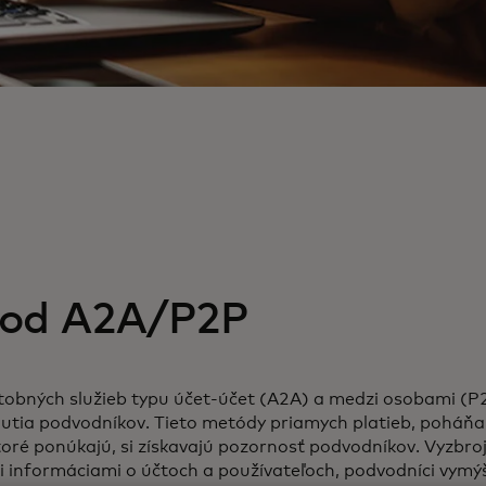
od A2A/P2P
tobných služieb typu účet-účet (A2A) a medzi osobami (P
utia podvodníkov. Tieto metódy priamych platieb, poháň
oré ponúkajú, si získavajú pozornosť podvodníkov. Vyzbro
 informáciami o účtoch a používateľoch, podvodníci vymýš