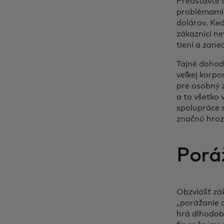
Predstavte s
problémami,
dolárov. Ke
zákazníci ne
tieni a zan
Tajné dohod
veľkej korpo
pre osobný z
a to všetko
spolupráce s
značnú hro
Porá
Obzvlášť zá
„porážanie o
hrá dlhodobú