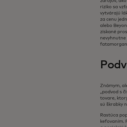
zdrojov, ako
riziko sa vz
vytvárajú lá
za cenu jedn
alebo Beyonc
získané pro
nevyhnutne 
fatamorga
Podv
Známym, ale
„podvod s č
tovare, kto
sú škrabky n
Rastúca pop
kefovaním. 