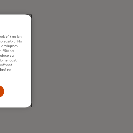
okie") na ich
o zážitku. Na
t a záujmov
ižšie sa
kajúce sa
olnej časti
 možnosť
ebné na