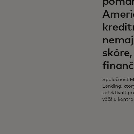
pomáh
Ameri
kredit
nemaj
skóre,
finan
Spoločnosť M
Lending, ktor
zefektívniť p
väčšiu kontro