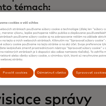
hto témach:
cie platieb faktúr medzi spotrebiteľmi
vame cookies a váš súhlas
vňuje ich platobné rozhodnutia
rebitelia zvažujú svoje možnosti platby
ebových stránkach používame súbory cookie a technológie (ďalej len "súbory co
, meranie výkonu, lepšie pochopenie nášho publika a zlepšovanie používateľskéh
latobné metódy považujú za bezpečné
stránkach používame súbory cookie aj na zobrazovanie reklám na základe aktiví
rá budúcnosť pre spotrebiteľov
v na tejto a iných webových stránkach. Kliknutím na "Spravovať súbory cookie" n
ké súbory cookie používame na tejto stránke a na aký účel. Svoje preferencie tý
ete kedykoľvek zmeniť prostredníctvom nástroja "Spravovať súbory cookie" v d
na niektorých stránkach je k dispozícii ako odkaz namiesto tlačidla). To zahŕňa
iektoré alebo všetky súbory cookie, s výnimkou tých, ktoré sú nevyhnutne potr
 webovej stránky.
Povoliť cookies
Odmietnuť všetko
Spravovať cookies
isiace správy