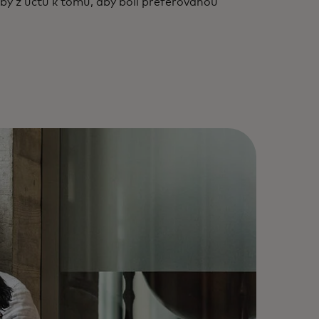
tby z účtu k tomu, aby boli preferovanou