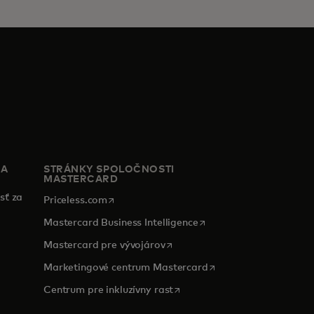
IA
STRÁNKY SPOLOČNOSTI
MASTERCARD
sť za
opens in a new tab
Priceless.com
opens in a new tab
Mastercard Business Intelligence
opens in a new tab
Mastercard pre vývojárov
opens in a new tab
Marketingové centrum Mastercard
tab
opens in a new tab
Centrum pre inkluzívny rast