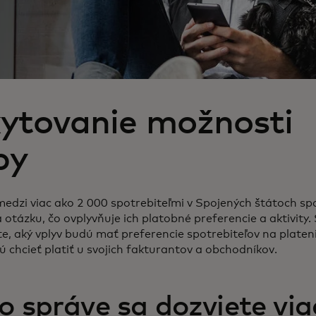
ytovanie možnosti
by
edzi viac ako 2 000 spotrebiteľmi v Spojených štátoch spo
otázku, čo ovplyvňuje ich platobné preferencie a aktivity. 
ite, aký vplyv budú mať preferencie spotrebiteľov na plateni
ú chcieť platiť u svojich fakturantov a obchodníkov.
to správe sa dozviete via