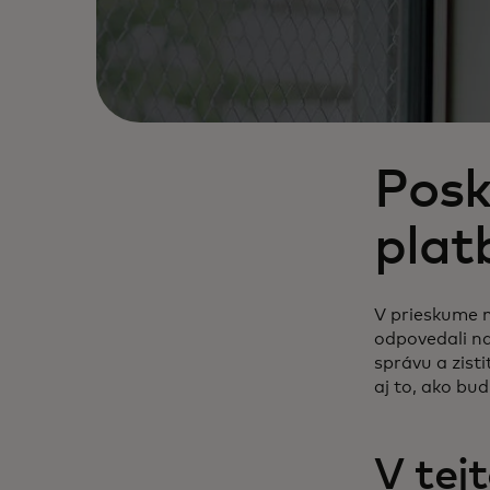
Posk
plat
V prieskume m
odpovedali na 
správu a zist
aj to, ako bud
V tej