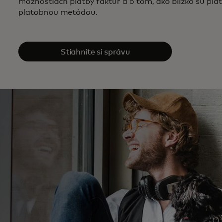
možnostiach platby faktúr a o tom, ako blízko sú pla
platobnou metódou.
Stiahnite si správu