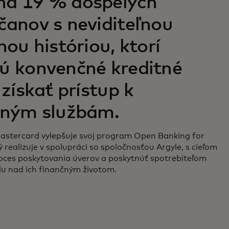
a 19 % dospelých
čanov s neviditeľnou
nou históriou, ktorí
ú konvenčné kreditné
 získať prístup k
čným službám.
astercard vylepšuje svoj program Open Banking for
ý realizuje v spolupráci so spoločnosťou Argyle, s cieľom
roces poskytovania úverov a poskytnúť spotrebiteľom
lu nad ich finančným životom.