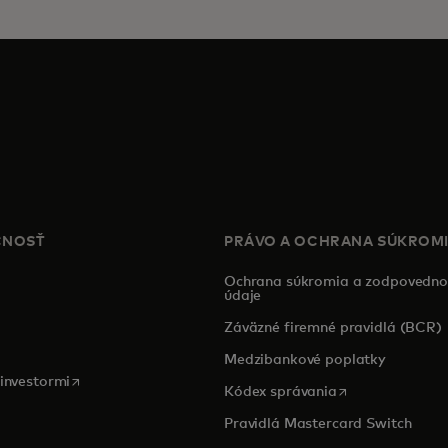
ČNOSŤ
PRÁVO A OCHRANA SÚKROM
Ochrana súkromia a zodpovedno
údaje
pens in a new tab
Záväzné firemné pravidlá (BCR)
a
Medzibankové poplatky
opens in a new tab
 investormi
opens in a new 
Kódex správania
Pravidlá Mastercard Switch