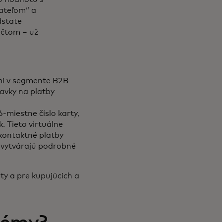
ateľom“ a
dstate
účtom – už
mi v segmente B2B
davky na platby
6-miestne číslo karty,
. Tieto virtuálne
zkontaktné platby
 vytvárajú podrobné
ty a pre kupujúcich a