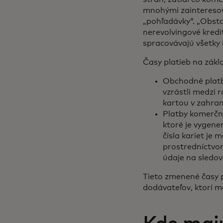
mnohými zainteresov
„pohľadávky“. „Obst
nerevolvingové kredi
spracovávajú všetky 
Časy platieb na zákl
Obchodné platb
vzrástli medzi 
kartou v zahrani
Platby komerčným
ktoré je vygene
čísla kariet je
prostredníctvo
údaje na sledov
Tieto zmenené časy pr
dodávateľov, ktorí m