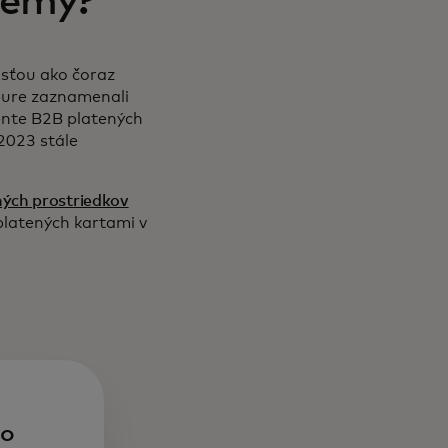
lémy?
osťou ako čoraz
gapure zaznamenali
ente B2B platených
 2023 stále
ných prostriedkov
 platených kartami v
ho