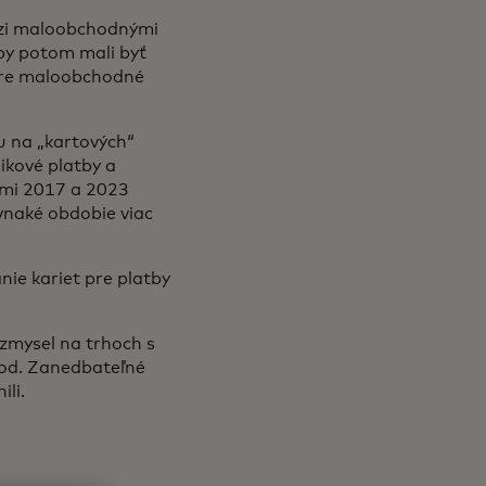
dzi maloobchodnými
 by potom mali byť
 pre maloobchodné
u na „kartových“
ikové platby a
okmi 2017 a 2023
ovnaké obdobie viac
nie kariet pre platby
 zmysel na trhoch s
hod. Zanedbateľné
li.