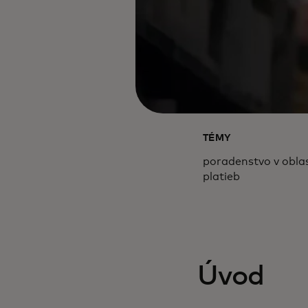
TÉMY
poradenstvo v oblas
platieb
Úvod