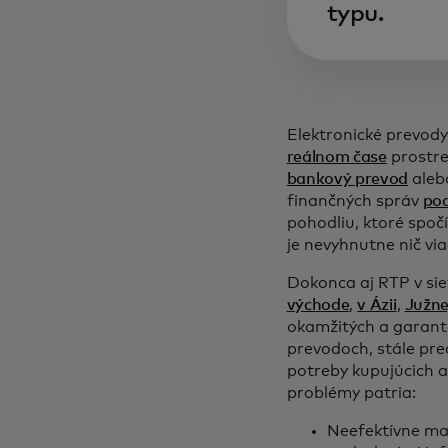
typu.
Elektronické prevody
reálnom čase
prostre
bankový prevod
ale
finančných správ
po
pohodliu, ktoré spočí
je nevyhnutne nič vi
Dokonca aj RTP v si
východe
,
v Ázii
,
Južne
okamžitých a garant
prevodoch, stále pre
potreby kupujúcich a
problémy patria:
Neefektívne ma