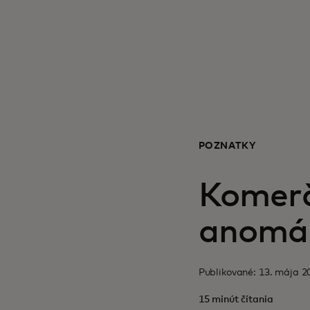
POZNATKY
Komerč
anomál
Publikované: 13. mája 20
15 minút čítania