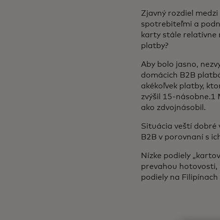
Zjavný rozdiel medz
spotrebiteľmi a podn
karty stále relatívn
platby?
Aby bolo jasno, nez
domácich B2B platbá
akékoľvek platby, kt
zvýšil 15-násobne.1 
ako zdvojnásobil.
Situácia veští dobré 
B2B v porovnaní s ic
Nízke podiely „karto
prevahou hotovosti,
podiely na Filipínach