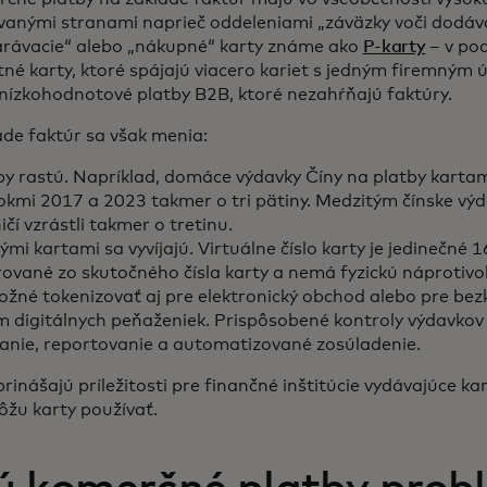
anými stranami naprieč oddeleniami „záväzky voči dodáv
arávacie“ alebo „nákupné“ karty známe ako
P-karty
– v po
tné karty, ktoré spájajú viacero kariet s jedným firemným 
nízkohodnotové platby B2B, ktoré nezahŕňajú faktúry.
ade faktúr sa však menia:
y rastú. Napríklad, domáce výdavky Číny na platby karta
rokmi 2017 a 2023 takmer o tri pätiny. Medzitým čínske vý
čí vzrástli takmer o tretinu.
i kartami sa vyvíjajú. Virtuálne číslo karty je jedinečné 1
rované zo skutočného čísla karty a nemá fyzickú náprotivok
 možné tokenizovať aj pre elektronický obchod alebo pre be
m digitálnych peňaženiek. Prispôsobené kontroly výdavkov
anie, reportovanie a automatizované zosúladenie.
inášajú príležitosti pre finančné inštitúcie vydávajúce kar
ôžu karty používať.