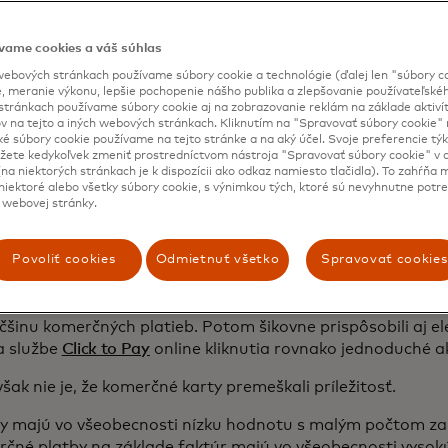
vame cookies a váš súhlas
nia pre finančné inštitúcie vydávajúce k
ebových stránkach používame súbory cookie a technológie (ďalej len "súbory co
, meranie výkonu, lepšie pochopenie nášho publika a zlepšovanie používateľskéh
cich a dodávateľov, ktorí môžu karty pou
stránkach používame súbory cookie aj na zobrazovanie reklám na základe aktiví
v na tejto a iných webových stránkach. Kliknutím na "Spravovať súbory cookie" n
ké súbory cookie používame na tejto stránke a na aký účel. Svoje preferencie tý
ete kedykoľvek zmeniť prostredníctvom nástroja "Spravovať súbory cookie" v d
na niektorých stránkach je k dispozícii ako odkaz namiesto tlačidla). To zahŕňa
iektoré alebo všetky súbory cookie, s výnimkou tých, ktoré sú nevyhnutne potr
 webovej stránky.
ky trhy, a najmä tie, kde v maloobchode prevažujú karty n
Povoliť cookies
Odmietnuť všetko
Spravovať cookies
obrý východiskový bod. Platobné karty boli navrhnuté pre
medzi zákazníkmi (C2B), a nie pre platby medzi zákazníkm
čšinu komerčných platieb. Potom šikovne prispôsobili aj e
ka službe
Click to Pay
online kliknutia rovnako jednoduché ak
šak nie je, že komerčné karty premeškali príležitosť.
 majú vo všeobecnosti nízku hodnotu s malým počtom za
erčné platby na základe faktúr majú vo všeobecnosti vyso