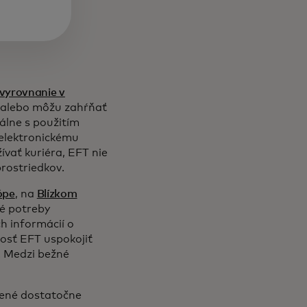
vyrovnanie v
 alebo môžu zahŕňať
lne s použitím
 elektronickému
ívať kuriéra, EFT nie
rostriedkov.
ópe
, na
Blízkom
ké potreby
 informácií o
osť EFT uspokojiť
u. Medzi bežné
žené dostatočne