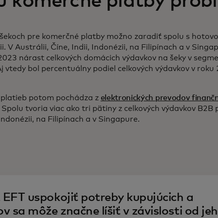
ú komerčné platby prob
 šekoch pre komerčné platby možno zaradiť spolu s hotov
i. V Austrálii, Číne, Indii, Indonézii, na Filipínach a v Sin
2023 nárast celkových domácich výdavkov na šeky v segm
 Aj vtedy bol percentuálny podiel celkových výdavkov v roku
 platieb potom pochádza z
elektronických prevodov finanč
 Spolu tvoria viac ako tri pätiny z celkových výdavkov B2B
, Indonézii, na Filipínach a v Singapure.
EFT uspokojiť potreby kupujúcich a
 sa môže značne líšiť v závislosti od je