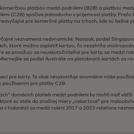
i komerčnou platbou medzi podnikmi (B2B) a platbou me
ikmi (C2B) spočíva jednoducho v príjemcovi platby. Prečo
e nezvyčajné pre komerčné platby na trhoch, kde sú bežné
vyčajné neznamená nedynamické. Naopak, podiel Singapur
ch, ktoré možno zaplatiť kartou, čo nezahŕňa vnútropodn
oré sa považujú za neuskutočniteľné pre karty, sa medzi r
Miernejšie sa podiel Austrálie na platobných kartách za r
veci pre karty. To však nevysvetľuje anomálne nízke používa
h používaním pre platby C2B.
vých“ domácich platieb medzi podnikmi by mohli mať väčší
 ktoré sú stále do značnej miery „nekartové“ pre maloobc
 a v Indonézii sa medzi rokmi 2017 a 2023 relatívne nezmeni