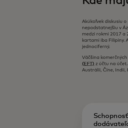
Kde maj
Akúkoľvek diskusiu o
nepodstatnejšiu v Ázi
medzi rokmi 2017 a 
kartami iba Filipíny.
jednociferný.
Väčšina komerčných
(EFT)
z účtu na účet.
Austrálii, Číne, Indii
Schopnosť 
dodávateľov