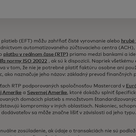
 platieb (EFT) môžu zahŕňať čisté vyrovnanie alebo
hrubé 
dníctvom automatizovaného zúčtovacieho centra (ACH),
bo
platbu v reálnom čase (RTP)
priamo medzi bankami a ideá
dľa normy ISO 20022
, ak sú k dispozícii. Napriek všetkému
va v tom, že nie je potrebné platiť faktúru osobne ani použ
ac, ako naznačuje jeho názov: základný prevod finančných p
eťach RTP podporovaných spoločnosťou Mastercard v
Eur
j Amerike
a
Severnej Amerike
, ktoré dokážu splniť špecific
ovaných domácich platieb s množstvom štandardizovaných
dstavujú kompromisy v iných oblastiach. Nakoniec, schopn
 dodávateľov sa môže značne líšiť v závislosti od jeho typ
nuálne zosúladenie, ak údaje o transakciách nie sú podlo