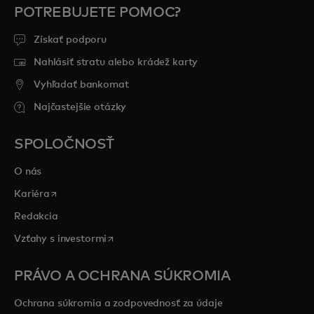
POTREBUJETE POMOC?
Získať podporu
Nahlásiť stratu alebo krádež karty
Vyhľadať bankomat
Najčastejšie otázky
SPOLOČNOSŤ
O nás
opens in a new tab
Kariéra
Redakcia
opens in a new tab
Vzťahy s investormi
PRÁVO A OCHRANA SÚKROMIA
Ochrana súkromia a zodpovednosť za údaje