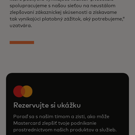
spolupracujeme s našou sieťou na neustálom
zlepšovaní zákazníckej skúsenosti a získavame
tak vynikajúci platobný zážitok, aký potrebujeme,“
uzatvára.
Rezervujte si ukážku
Poraď sa s naším tímom a zisti, ako môže
Mastercard zlepšiť tvoje podnikanie
prostredníctvom našich produktov a služieb.