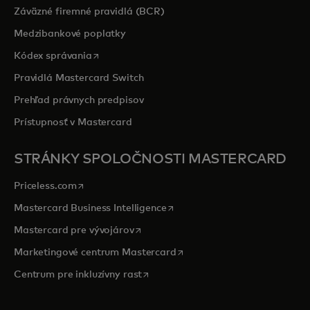
Záväzné firemné pravidlá (BCR)
Medzibankové poplatky
opens in a new tab
Kódex správania
Pravidlá Mastercard Switch
Prehľad právnych predpisov
Prístupnosť v Mastercard
STRÁNKY SPOLOČNOSTI MASTERCARD
opens in a new tab
Priceless.com
opens in a new tab
Mastercard Business Intelligence
opens in a new tab
Mastercard pre vývojárov
opens in a new tab
Marketingové centrum Mastercard
opens in a new tab
Centrum pre inkluzívny rast