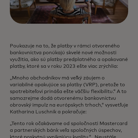
Poukazuje na to, že platby v rámci otvoreného
bankovníctva ponúkajú skvelé nové možnosti
využitia, ako sú platby predplatného a opakované
platby, ktoré sa v roku 2023 ešte viac zrýchlia:
„Mnoho obchodníkov má veľký záujem o
variabilné opakujúce sa platby (VRP), pretože to
spotrebiteľovi prináša ešte väčšiu flexibilitu.“ A to
samozrejme dodá otvorenému bankovníctvu
obrovský impulz na európskych trhoch,“ vysvetľuje
Katharina Luschnik a pokračuje:
„Tento rok očakávame od spoločnosti Mastercard
a partnerských bánk veľa spoločných úspechov,
ktoré poskytnú vynikajúcu kvalitu.“ „Neustále