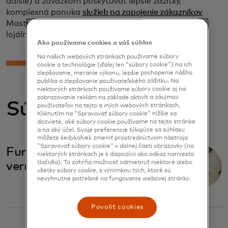
ďalšie) a záväzkom poskytovať lepšie zážitky,
komplexná ponuka
služieb na zapojenie zákazníkov
Mastercard pomáha značkám budovať a udržiavať
lojálne vzťahy so svojimi zákazníkmi.
Ako používame cookies a váš súhlas
Na našich webových stránkach používame súbory
cookie a technológie (ďalej len "súbory cookie") na ich
zlepšovanie, meranie výkonu, lepšie pochopenie nášho
publika a zlepšovanie používateľského zážitku. Na
niektorých stránkach používame súbory cookie aj na
zobrazovanie reklám na základe aktivít a záujmov
Súvisiace správy
používateľov na tejto a iných webových stránkach.
Kliknutím na "Spravovať súbory cookie" nižšie sa
dozviete, aké súbory cookie používame na tejto stránke
a na aký účel. Svoje preferencie týkajúce sa súhlasu
môžete kedykoľvek zmeniť prostredníctvom nástroja
"Spravovať súbory cookie" v dolnej časti obrazovky (na
Fungujú viacstupňové
niektorých stránkach je k dispozícii ako odkaz namiesto
tlačidla). To zahŕňa možnosť odmietnuť niektoré alebo
vernostné programy?
všetky súbory cookie, s výnimkou tých, ktoré sú
nevyhnutne potrebné na fungovanie webovej stránky.
Povoliť cookies