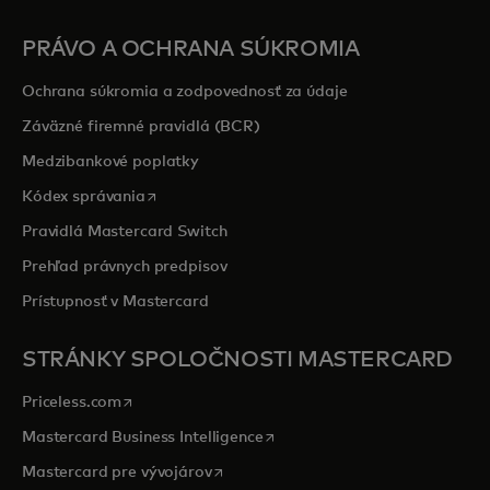
PRÁVO A OCHRANA SÚKROMIA
Ochrana súkromia a zodpovednosť za údaje
Záväzné firemné pravidlá (BCR)
Medzibankové poplatky
opens in a new tab
Kódex správania
Pravidlá Mastercard Switch
Prehľad právnych predpisov
Prístupnosť v Mastercard
STRÁNKY SPOLOČNOSTI MASTERCARD
opens in a new tab
Priceless.com
opens in a new tab
Mastercard Business Intelligence
opens in a new tab
Mastercard pre vývojárov