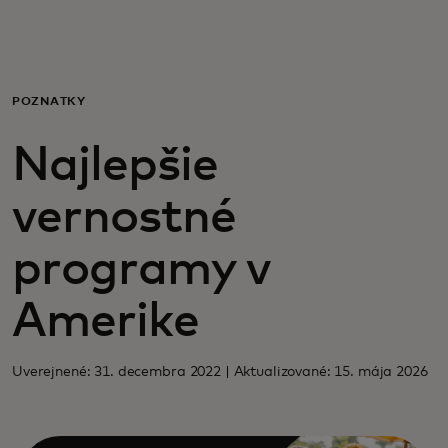
Pre vás
Pre firmy
POZNATKY
Najlepšie
Pre svet
vernostné
Pre inovátorov
programy v
Novinky a trendy
Amerike
Uverejnené: 31. decembra 2022 | Aktualizované: 15. mája 2026