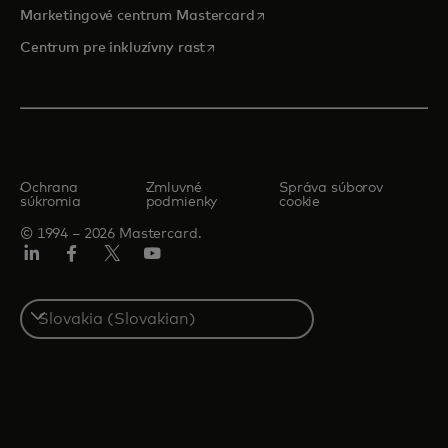
opens in a new tab
Marketingové centrum Mastercard
opens in a new tab
Centrum pre inkluzívny rast
Ochrana
Zmluvné
Správa súborov
súkromia
podmienky
cookie
© 1994 – 2026 Mastercard.
Linkedin
Facebook
Twitter/X
Youtube
Select
a
country