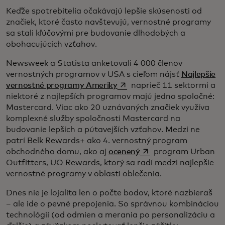
Keďže spotrebitelia očakávajú lepšie skúsenosti od
značiek, ktoré často navštevujú, vernostné programy
sa stali kľúčovými pre budovanie dlhodobých a
obohacujúcich vzťahov.
Newsweek a Statista anketovali 4 000 členov
vernostných programov v USA s cieľom nájsť
Najlepšie
opens in a new tab
vernostné programy Ameriky
naprieč 11 sektormi a
niektoré z najlepších programov majú jedno spoločné:
Mastercard. Viac ako 20 uznávaných značiek využíva
komplexné služby spoločnosti Mastercard na
budovanie lepších a pútavejších vzťahov. Medzi ne
patrí Belk Rewards+ ako 4. vernostný program
opens in a new tab
obchodného domu, ako aj
ocenený
program Urban
Outfitters, UO Rewards, ktorý sa radí medzi najlepšie
vernostné programy v oblasti oblečenia.
Dnes nie je lojalita len o počte bodov, ktoré nazbieraš
– ale ide o pevné prepojenia. So správnou kombináciou
technológií (od odmien a merania po personalizáciu a