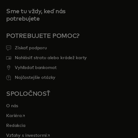
Sme tu vždy, keď nás
potrebujete
POTREBUJETE POMOC?
Získať podporu
Nahlásiť stratu alebo krádež karty
Vyhľadať bankomat
Najčastejšie otázky
SPOLOČNOSŤ
O nás
opens in a new tab
Kariéra
Redakcia
opens in a new tab
Vzťahy s investormi