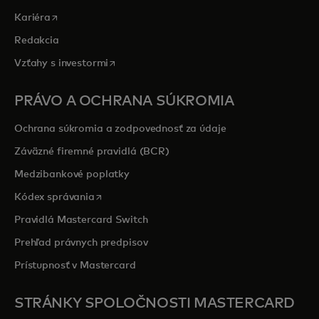
opens in a new tab
Kariéra
Redakcia
opens in a new tab
Vzťahy s investormi
PRÁVO A OCHRANA SÚKROMIA
Ochrana súkromia a zodpovednosť za údaje
Záväzné firemné pravidlá (BCR)
Medzibankové poplatky
opens in a new tab
Kódex správania
Pravidlá Mastercard Switch
Prehľad právnych predpisov
Prístupnosť v Mastercard
STRÁNKY SPOLOČNOSTI MASTERCARD