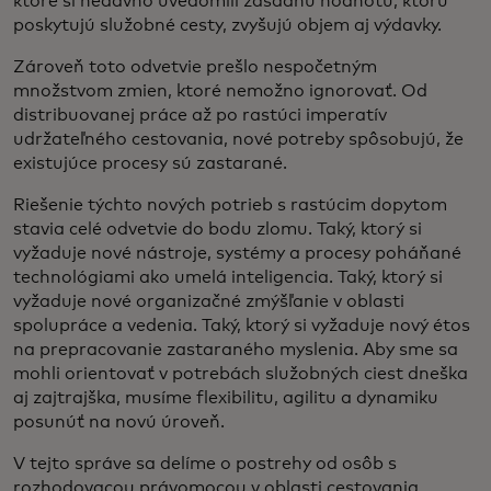
ktoré si nedávno uvedomili zásadnú hodnotu, ktorú
poskytujú služobné cesty, zvyšujú objem aj výdavky.
Zároveň toto odvetvie prešlo nespočetným
množstvom zmien, ktoré nemožno ignorovať. Od
distribuovanej práce až po rastúci imperatív
udržateľného cestovania, nové potreby spôsobujú, že
existujúce procesy sú zastarané.
Riešenie týchto nových potrieb s rastúcim dopytom
stavia celé odvetvie do bodu zlomu. Taký, ktorý si
vyžaduje nové nástroje, systémy a procesy poháňané
technológiami ako umelá inteligencia. Taký, ktorý si
vyžaduje nové organizačné zmýšľanie v oblasti
spolupráce a vedenia. Taký, ktorý si vyžaduje nový étos
na prepracovanie zastaraného myslenia. Aby sme sa
mohli orientovať v potrebách služobných ciest dneška
aj zajtrajška, musíme flexibilitu, agilitu a dynamiku
posunúť na novú úroveň.
V tejto správe sa delíme o postrehy od osôb s
rozhodovacou právomocou v oblasti cestovania,