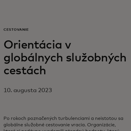
Pre vás
Pre firmy
CESTOVANIE
Orientácia v
Pre svet
globálnych služobných
Pre inovátorov
cestách
Novinky a trendy
10. augusta 2023
Po rokoch poznačených turbulenciami a neistotou sa
globálne služobné cestovanie vracia. Organizácie,