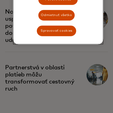
Nové perspektívy na
Odmietnuť všetko
uspokojenie meniacich sa
potrieb cestujúcich a
Spravovať cookies
dosiahnutie cieľov
udržateľnosti
Partnerstvá v oblasti
platieb môžu
transformovať cestovný
ruch