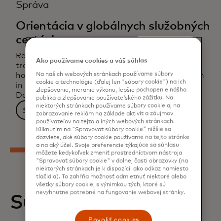
Správa
Orientácia v globálnych služobných
cestách
Read the Mastercard white paper on business
Ako používame cookies a váš súhlas
travel trends. This 2023 research study reveals
Na našich webových stránkach používame súbory
how payment solutions can drive transformation
cookie a technológie (ďalej len "súbory cookie") na ich
in business travel across key global markets.
zlepšovanie, meranie výkonu, lepšie pochopenie nášho
Download the white paper for valuable findings.
publika a zlepšovanie používateľského zážitku. Na
niektorých stránkach používame súbory cookie aj na
Stiahnuť
zobrazovanie reklám na základe aktivít a záujmov
používateľov na tejto a iných webových stránkach.
Kliknutím na "Spravovať súbory cookie" nižšie sa
dozviete, aké súbory cookie používame na tejto stránke
a na aký účel. Svoje preferencie týkajúce sa súhlasu
môžete kedykoľvek zmeniť prostredníctvom nástroja
"Spravovať súbory cookie" v dolnej časti obrazovky (na
niektorých stránkach je k dispozícii ako odkaz namiesto
tlačidla). To zahŕňa možnosť odmietnuť niektoré alebo
všetky súbory cookie, s výnimkou tých, ktoré sú
nevyhnutne potrebné na fungovanie webovej stránky.
Súvisiace príbehy
Povoliť cookies