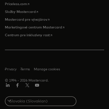
opens in a new tab
Priceless.com
opens in a new tab
Služby Mastercard
opens in a new tab
Mastercard pre vývojárov
opens in a new tab
Marketingové centrum Mastercard
opens in a new tab
Centrum pre inkluzívny rast
Privacy
Terms
Manage cookies
© 1994 ‑ 2026 Mastercard.
Linkedin
Facebook
Twitter/X
Youtube
Select
a
country