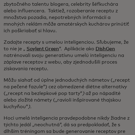
zbytočného talentu blogera, celebrity šéfkuchára
alebo influencera. Taktiež, rozoberanie receptu z
množstva pozadia, nepotrebných informácií a
mnohých reklám môže amatérskych kuchárov prinútiť
ich poškriabať si hlavu.
Zadajte recepty s umelou inteligenciou. Sľubujeme, že
to nie je „
Soylent Green
“. Aplikácie ako
DishGen
natrénovali svoju generatívnu umelú inteligenciu na
záplave receptov z webu, aby zjednodušili proces
získavania receptu.
Môžu siahať od úplne jednoduchých námetov („recept
na pečené fazule“) cez obmedzené diétne alternatívy
(„recept na bezlepkové pop tarty“
)
až po nápadité
alebo zložité námety („ravioli inšpirované thajskou
kuchyňou“
).
Hoci umelá inteligencia pravdepodobne nikdy žiadne z
týchto jedál „neochutná“, dá sa predpokladať, že s
dlhším tréningom sa bude generovanie receptov pre