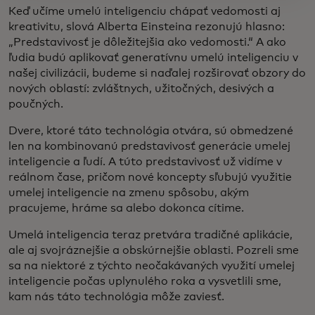
Keď učíme umelú inteligenciu chápať vedomosti aj
kreativitu, slová Alberta Einsteina rezonujú hlasno:
„Predstavivosť je dôležitejšia ako vedomosti.“ A ako
ľudia budú aplikovať generatívnu umelú inteligenciu v
našej civilizácii, budeme si naďalej rozširovať obzory do
nových oblastí: zvláštnych, užitočných, desivých a
poučných.
Dvere, ktoré táto technológia otvára, sú obmedzené
len na kombinovanú predstavivosť generácie umelej
inteligencie a ľudí. A túto predstavivosť už vidíme v
reálnom čase, pričom nové koncepty sľubujú využitie
umelej inteligencie na zmenu spôsobu, akým
pracujeme, hráme sa alebo dokonca cítime.
Umelá inteligencia teraz pretvára tradičné aplikácie,
ale aj svojráznejšie a obskúrnejšie oblasti. Pozreli sme
sa na niektoré z týchto neočakávaných využití umelej
inteligencie počas uplynulého roka a vysvetlili sme,
kam nás táto technológia môže zaviesť.