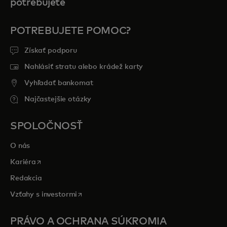
potrebujete
POTREBUJETE POMOC?
Získať podporu
Nahlásiť stratu alebo krádež karty
Vyhľadať bankomat
Najčastejšie otázky
SPOLOČNOSŤ
O nás
opens in a new tab
Kariéra
Redakcia
opens in a new tab
Vzťahy s investormi
PRÁVO A OCHRANA SÚKROMIA