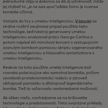
jednoduché vtipy a dokonca sa dá aj vytrénovať, môže
jej chýbať to
„je ne sais quoi“,
vďaka čomu je nuansa
komédie účinná.
Vstúpte do hry s umelou inteligenciou.
V januári
sa
virálne rozšíril zaujímavý prípad použitia tejto
technológie, keď nástroj generovaný umelou
inteligenciou analyzoval prácu Georga Carlina a
potom napísal 60-minútový koncert s vystupujúcim
zosnulým komikom pomocou skriptu vygenerovaného
umelou inteligenciou a hlasového syntetizátora s
umelou inteligenciou.
Reakcie na toto použitie umelej inteligencie boli
rovnako polarizujúce ako samotná komédia, pričom
vyvolávali protekcionistickú reakciu a zároveň
obhajovali pamiatku a dôstojnosť legendárneho
komika. Tiež to vyčarovalo neobmedzené možnosti.
Ak vôbec niečo, nachádzame sa na križovatke
technológie a predstavivosti. Tieto svojrázne príklady,