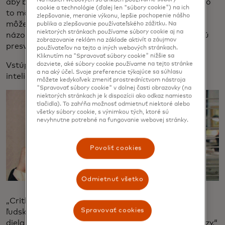
aby bola umelá inteligencia umeleckým kritikom? Ako
cookie a technológie (ďalej len "súbory cookie") na ich
to môže fungovať, ak je umenie subjektívne a ako
zlepšovanie, meranie výkonu, lepšie pochopenie nášho
môže umelá inteligencia určiť akékoľvek skutočné
publika a zlepšovanie používateľského zážitku. Na
niektorých stránkach používame súbory cookie aj na
názory na samotné dielo? Projekty ako
Critbot
majú
zobrazovanie reklám na základe aktivít a záujmov
presvedčivý predpoklad.
používateľov na tejto a iných webových stránkach.
Kliknutím na "Spravovať súbory cookie" nižšie sa
dozviete, aké súbory cookie používame na tejto stránke
Vstúpte do sveta kritikov umenia s umelou
a na aký účel. Svoje preferencie týkajúce sa súhlasu
inteligenciou…
môžete kedykoľvek zmeniť prostredníctvom nástroja
"Spravovať súbory cookie" v dolnej časti obrazovky (na
niektorých stránkach je k dispozícii ako odkaz namiesto
tlačidla). To zahŕňa možnosť odmietnuť niektoré alebo
všetky súbory cookie, s výnimkou tých, ktoré sú
nevyhnutne potrebné na fungovanie webovej stránky.
Povoliť cookies
Odmietnuť všetko
„Critbot je vyškolený v jazyku mnohých kritikov
Spravovať cookies
ľudského umenia a analyzuje predložené umelecké
diela na základe znalostí zo svojej rozsiahlej databázy,“