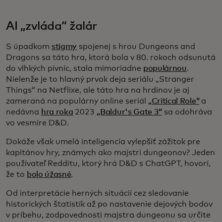
AI „zvláda“ žalár
S úpadkom
stigmy
spojenej s hrou Dungeons and
Dragons sa táto hra, ktorá bola v 80. rokoch odsunutá
do vlhkých pivníc, stala mimoriadne
populárnou
.
Nielenže je to hlavný prvok deja seriálu „Stranger
Things“ na Netflixe, ale táto hra na hrdinov je aj
zameraná na populárny online seriál
„Critical Role“
a
nedávna
hra roka
2023
„Baldur's Gate 3“
sa odohráva
vo vesmíre D&D.
Dokáže však umelá inteligencia vylepšiť zážitok pre
kapitánov hry, známych ako majstri dungeonov? Jeden
používateľ Redditu, ktorý hrá D&D s ChatGPT, hovorí,
že to
bolo úžasné
.
Od interpretácie herných situácií cez sledovanie
historických štatistík až po nastavenie dejových bodov
v príbehu, zodpovednosti majstra dungeonu sa určite