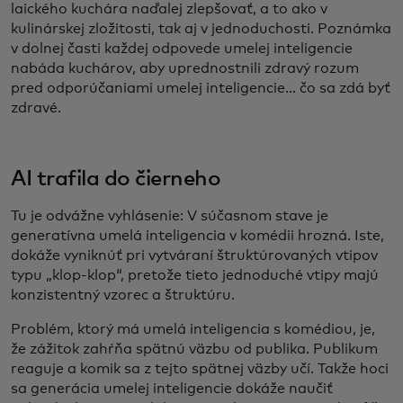
laického kuchára naďalej zlepšovať, a to ako v
kulinárskej zložitosti, tak aj v jednoduchosti. Poznámka
v dolnej časti každej odpovede umelej inteligencie
nabáda kuchárov, aby uprednostnili zdravý rozum
pred odporúčaniami umelej inteligencie... čo sa zdá byť
zdravé.
AI trafila do čierneho
Tu je odvážne vyhlásenie: V súčasnom stave je
generatívna umelá inteligencia v komédii hrozná. Iste,
dokáže vyniknúť pri vytváraní štruktúrovaných vtipov
typu „klop-klop“, pretože tieto jednoduché vtipy majú
konzistentný vzorec a štruktúru.
Problém, ktorý má umelá inteligencia s komédiou, je,
že zážitok zahŕňa spätnú väzbu od publika. Publikum
reaguje a komik sa z tejto spätnej väzby učí. Takže hoci
sa generácia umelej inteligencie dokáže naučiť