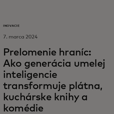
Pre vás
Pre firmy
INOVÁCIE
7. marca 2024
Pre svet
Prelomenie hraníc:
Pre inovátorov
Ako generácia umelej
inteligencie
Novinky a trendy
transformuje plátna,
kuchárske knihy a
komédie