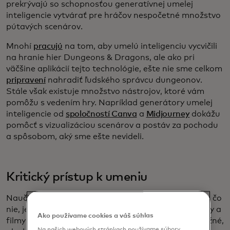
prekrývajú so schopnosťou generatívnej umelej
inteligencie vytvárať pre hráčov nespočetné množstvo
pútavých scenárov.
Mnohí
pracujú
na tom, aby umelú inteligenciu vycvičili
na hranie hier Dungeons & Dragons, ale ako pri
väčšine aplikácií tejto technológie, ešte nie sme celkom
pripravení
nahradiť ľudského správcu dungeonov.
Stále však existuje množstvo nástrojov, ktoré vám
pomôžu s vedením hry. Napríklad generátory umelej
inteligencie od
spoločností Canva
a
Midjourney
dokážu
pomôcť s vizualizáciou scenárov a postáv za pochodu
a spôsobom, aký sme ešte nevideli.
Kritický prístup k umeniu
Naučiť umelú inteligenciu, čo sa nám v umení páči a čo
nie, je zaujímavý koncept. Keďže maľby, hudba, sochy a
Ako používame cookies a váš súhlas
filmy sú otvorené interpretáciám a oceneniu, je možné,
Na našich webových stránkach používame súbory