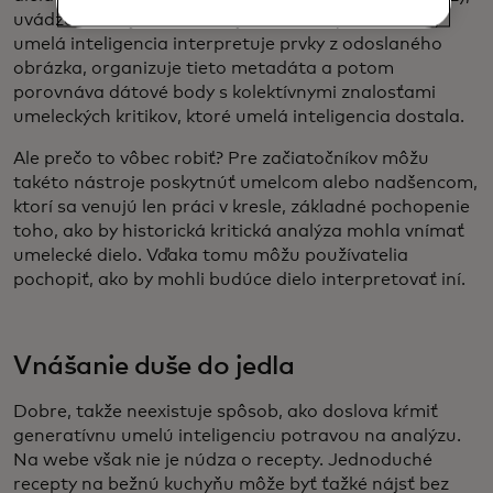
uvádza sa na jeho webovej stránke. Inými slovami,
umelá inteligencia interpretuje prvky z odoslaného
obrázka, organizuje tieto metadáta a potom
porovnáva dátové body s kolektívnymi znalosťami
umeleckých kritikov, ktoré umelá inteligencia dostala.
Ale prečo to vôbec robiť? Pre začiatočníkov môžu
takéto nástroje poskytnúť umelcom alebo nadšencom,
ktorí sa venujú len práci v kresle, základné pochopenie
toho, ako by historická kritická analýza mohla vnímať
umelecké dielo. Vďaka tomu môžu používatelia
pochopiť, ako by mohli budúce dielo interpretovať iní.
Vnášanie duše do jedla
Dobre, takže neexistuje spôsob, ako doslova kŕmiť
generatívnu umelú inteligenciu potravou na analýzu.
Na webe však nie je núdza o recepty. Jednoduché
recepty na bežnú kuchyňu môže byť ťažké nájsť bez