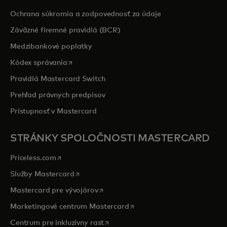
Ochrana súkromia a zodpovednosť za údaje
Záväzné firemné pravidlá (BCR)
Medzibankové poplatky
opens in a new tab
Kódex správania
Pravidlá Mastercard Switch
Prehľad právnych predpisov
Prístupnosť v Mastercard
STRÁNKY SPOLOČNOSTI MASTERCARD
opens in a new tab
Priceless.com
opens in a new tab
Služby Mastercard
opens in a new tab
Mastercard pre vývojárov
opens in a new tab
Marketingové centrum Mastercard
opens in a new tab
Centrum pre inkluzívny rast