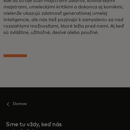
kde sa stroje stali majstrami žalárov, kulinárskymi
majstrami, umeleckými kritikmi a dokonca aj komikmi,
nielenže ukazujú zdatnosť generatívnej umelej
inteligencie, ale nás tiež pozývajú k zamysleniu sa nad
rozsiahlymi možnosťami, ktoré ležia pred nami. Aj keď
sú zvláštne, užitočné, desivé alebo poučné.
Domov
Sme tu vždy, keď nás