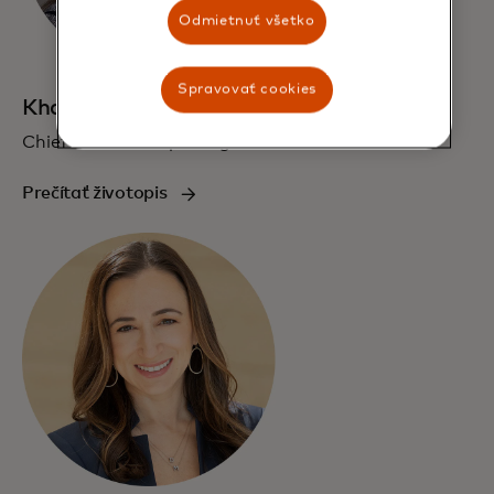
Odmietnuť všetko
Spravovať cookies
Khatija Haque
Chief Economist pre región EEMEA
Prečítať životopis