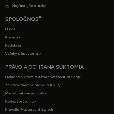
Najčastejšie otázky
SPOLOČNOSŤ
O nás
opens in a new tab
Kariéra
Redakcia
opens in a new tab
Vzťahy s investormi
PRÁVO A OCHRANA SÚKROMIA
Ochrana súkromia a zodpovednosť za údaje
Záväzné firemné pravidlá (BCR)
Medzibankové poplatky
opens in a new tab
Kódex správania
Pravidlá Mastercard Switch