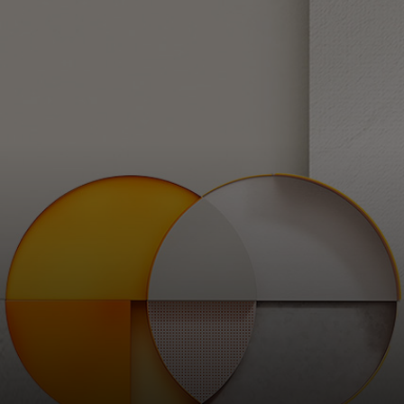
Pre vás
Pre firmy
Pre svet
Pre inovátorov
Novinky a trendy