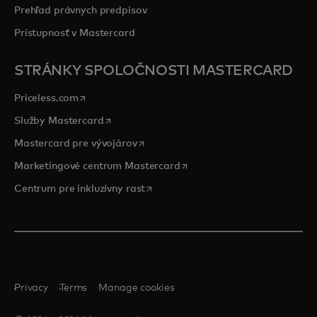
Prehľad právnych predpisov
Prístupnosť v Mastercard
STRÁNKY SPOLOČNOSTI MASTERCARD
opens in a new tab
Priceless.com
opens in a new tab
Služby Mastercard
opens in a new tab
Mastercard pre vývojárov
opens in a new tab
Marketingové centrum Mastercard
opens in a new tab
Centrum pre inkluzívny rast
Privacy
Terms
Manage cookies