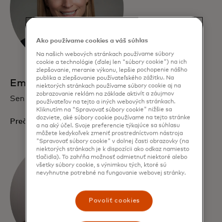
Ako používame cookies a váš súhlas
Na našich webových stránkach používame súbory
cookie a technológie (ďalej len "súbory cookie") na ich
zlepšovanie, meranie výkonu, lepšie pochopenie nášho
publika a zlepšovanie používateľského zážitku. Na
Emily Scott
niektorých stránkach používame súbory cookie aj na
zobrazovanie reklám na základe aktivít a záujmov
Senior viceprezidentka pre rast a prevádzku
používateľov na tejto a iných webových stránkach.
Kliknutím na "Spravovať súbory cookie" nižšie sa
dozviete, aké súbory cookie používame na tejto stránke
Prečítať životopis
a na aký účel. Svoje preferencie týkajúce sa súhlasu
môžete kedykoľvek zmeniť prostredníctvom nástroja
"Spravovať súbory cookie" v dolnej časti obrazovky (na
niektorých stránkach je k dispozícii ako odkaz namiesto
tlačidla). To zahŕňa možnosť odmietnuť niektoré alebo
všetky súbory cookie, s výnimkou tých, ktoré sú
nevyhnutne potrebné na fungovanie webovej stránky.
Povoliť cookies