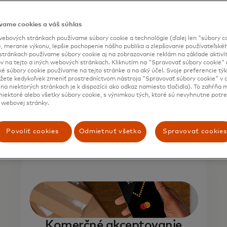
vame cookies a váš súhlas
ebových stránkach používame súbory cookie a technológie (ďalej len "súbory co
, meranie výkonu, lepšie pochopenie nášho publika a zlepšovanie používateľskéh
stránkach používame súbory cookie aj na zobrazovanie reklám na základe aktiví
v na tejto a iných webových stránkach. Kliknutím na "Spravovať súbory cookie" n
Alternatívne distribučné
ké súbory cookie používame na tejto stránke a na aký účel. Svoje preferencie tý
ete kedykoľvek zmeniť prostredníctvom nástroja "Spravovať súbory cookie" v d
vertikály
na niektorých stránkach je k dispozícii ako odkaz namiesto tlačidla). To zahŕňa
iektoré alebo všetky súbory cookie, s výnimkou tých, ktoré sú nevyhnutne potr
 webovej stránky.
Povoliť cookies
Odmietnuť všetko
Spravovať cookies
Komerčné akceptovanie