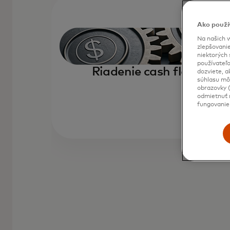
Ako použí
Na našich w
zlepšovanie
niektorých 
používateľo
Riadenie cash flow
dozviete, a
súhlasu môž
obrazovky (
odmietnuť n
fungovanie