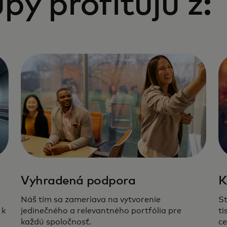
py profitujú z:
Vyhradená podpora
K
Náš tím sa zameriava na vytvorenie
St
 k
jedinečného a relevantného portfólia pre
ti
každú spoločnosť.
ce