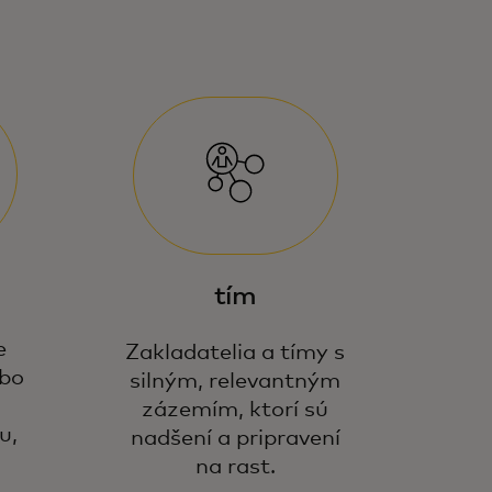
tím
e
Zakladatelia a tímy s
ebo
silným, relevantným
zázemím, ktorí sú
u,
nadšení a pripravení
na rast.