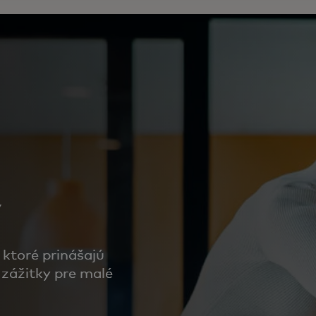
y
 ktoré prinášajú
 zážitky pre malé