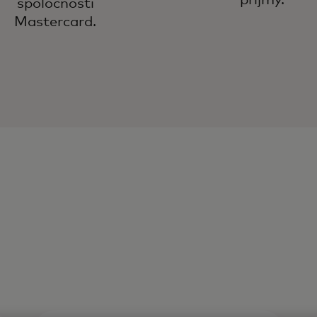
príjmy.
spoločnosti
Mastercard.