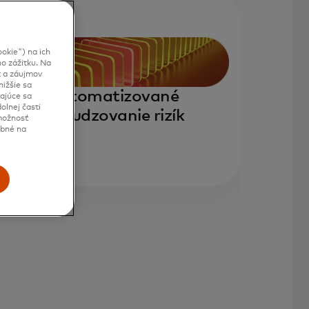
okie") na ich
o zážitku. Na
t a záujmov
ižšie sa
Automatizované
kajúce sa
olnej časti
posudzovanie rizík
 možnosť
ebné na