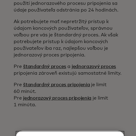
použití jednorazového procesu pripojenia sa
údaje používateľa odstránia po 24 hodinách.
Ak potrebujete mať nepretržitý prístup k
údajom koncových používateľov, správnou
voľbou pre vás je štandardný proces. Ak však
potrebujete prístup k údajom koncových
používateľov iba raz, najlepšou voľbou je
jednorazový proces pripojenia.
Pre
štandardný proces
a
jednorazový proces
pripojenia zároveň existujú samostatné limity.
Pre
štandardný proces pripojenia
je limit
60 minút.
Pre
jednorazový proces pripojenia
je limit
1 minúta.