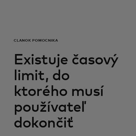
For you
For business
ČLÁNOK POMOCNÍKA
For the world
Existuje časový
For innovators
limit, do
ktorého musí
News and trends
používateľ
dokončiť