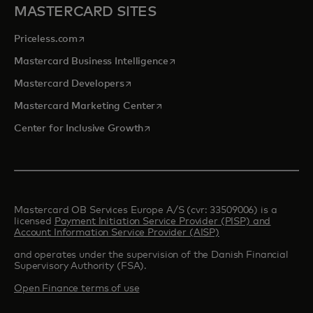
MASTERCARD SITES
opens in a new tab
Priceless.com
opens in a new tab
Mastercard Business Intelligence
opens in a new tab
Mastercard Developers
opens in a new tab
Mastercard Marketing Center
opens in a new tab
Center for Inclusive Growth
Mastercard OB Services Europe A/S (cvr: 33509006) is a
licensed
Payment Initiation Service Provider (PISP) and
Account Information Service Provider (AISP)
and operates under the supervision of the Danish Financial
Supervisory Authority (FSA).
Open Finance terms of use