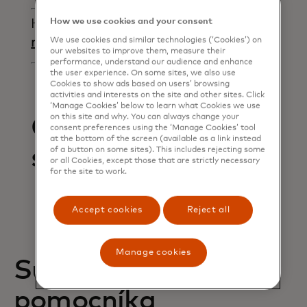
How we use cookies and your consent
Have more questions?
Submit a
opens in a new tab
request
We use cookies and similar technologies (‘Cookies’) on
our websites to improve them, measure their
performance, understand our audience and enhance
the user experience. On some sites, we also use
Cookies to show ads based on users’ browsing
activities and interests on the site and other sites. Click
‘Manage Cookies’ below to learn what Cookies we use
on this site and why. You can always change your
Články v tejto
consent preferences using the ‘Manage Cookies’ tool
at the bottom of the screen (available as a link instead
sekcii
of a button on some sites). This includes rejecting some
or all Cookies, except those that are strictly necessary
for the site to work.
Accept cookies
Reject all
Manage cookies
Súvisiace články
pomocníka