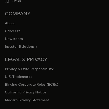
FAQs
COMPANY
About
opens in a new tab
Careers
Newsroom
opens in a new tab
Investor Relations
LEGAL & PRIVACY
Privacy & Data Responsibility
U.S. Trademarks
Binding Corporate Rules (BCRs)
California Privacy Notice
Modern Slavery Statement