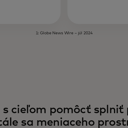
1:
Globe News Wire
– júl 2024
 s cieľom pomôcť splniť
tále sa meniaceho prostr