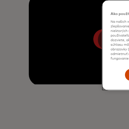
Ako použí
Na našich w
zlepšovanie
niektorých 
používateľo
dozviete, a
súhlasu môž
obrazovky (
odmietnuť n
fungovanie