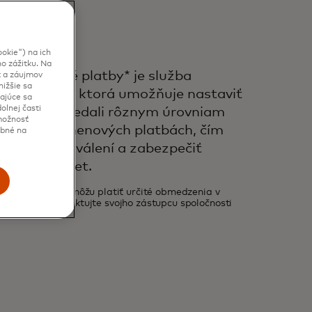
okie") na ich
o zážitku. Na
cezhraničné platby* je služba
t a záujmov
ižšie sa
ydavateľov, ktorá umožňuje nastaviť
kajúce sa
olnej časti
 aby zodpovedali rôznym úrovniam
 možnosť
ých a medzimenových platbách, čím
ebné na
 počet schválení a zabezpečiť
žiteľov kariet.
globálne, ale môžu platiť určité obmedzenia v
e informácie kontaktujte svojho zástupcu spoločnosti