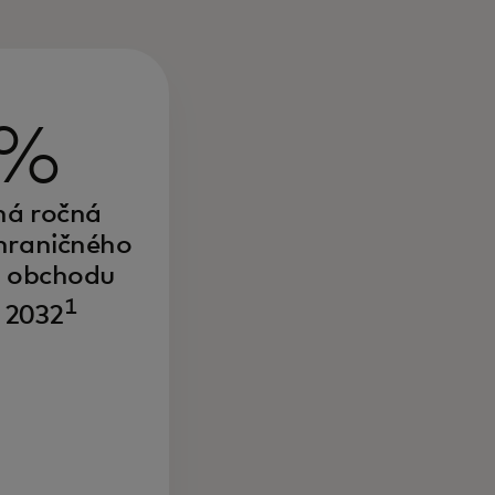
 %
ná ročná
zhraničného
o obchodu
1
 2032