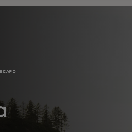
ERCARD
a