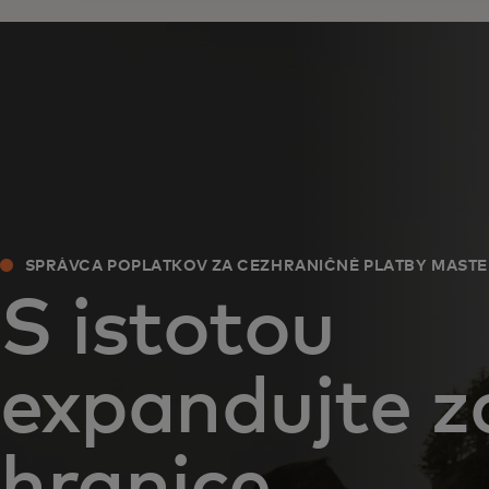
SPRÁVCA POPLATKOV ZA CEZHRANIČNÉ PLATBY MAST
S istotou
expandujte z
hranice