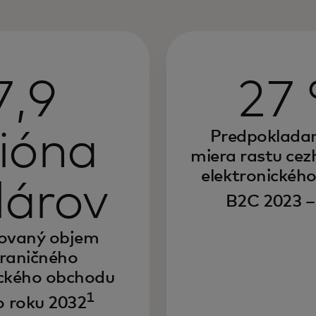
7,9
27
lióna
Predpoklada
miera rastu ce
elektronickéh
lárov
B2C 2023 –
ovaný objem
raničného
ického obchodu
1
 roku 2032