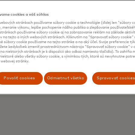
poplatkov
vame cookies a váš súhlas
ebových stránkach používame súbory cookie a technológie (ďalej len "súbory co
, meranie výkonu, lepšie pochopenie nášho publika a zlepšovanie používateľskéh
Správca poplatkov za 
stránkach používame súbory cookie aj na zobrazovanie reklám na základe aktiví
v na tejto a iných webových stránkach. Kliknutím na "Spravovať súbory cookie" n
poskytovaná v mene v
ké súbory cookie používame na tejto stránke a na aký účel. Svoje preferencie tý
ete kedykoľvek zmeniť prostredníctvom nástroja "Spravovať súbory cookie" v d
rôzne parametre tak,
na niektorých stránkach je k dispozícii ako odkaz namiesto tlačidla). To zahŕňa
rizika pri cezhraničn
iektoré alebo všetky súbory cookie, s výnimkou tých, ktoré sú nevyhnutne potr
 webovej stránky.
pomáha maximalizovať
pozitívnu skúsenosť dr
Povoliť cookies
Odmietnuť všetko
Spravovať cookies
* CBFM je momentálne dostupný 
závislosti od krajiny. Pre ďalši
Mastercard.