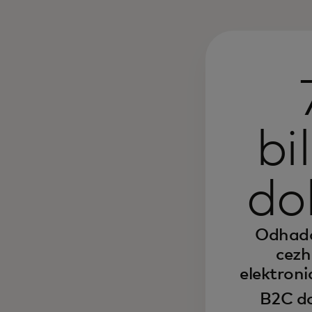
bi
do
Odhad
cezh
elektron
B2C do