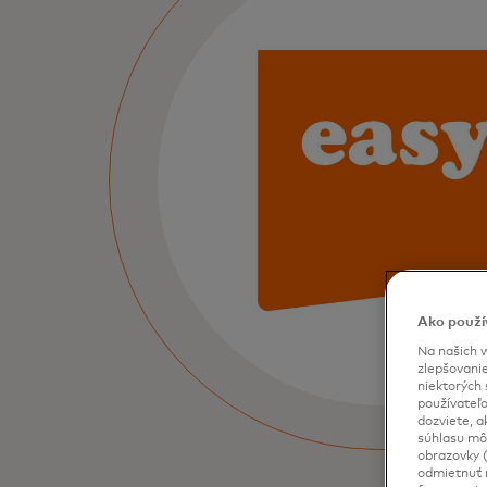
Ako použí
Na našich w
zlepšovanie
niektorých 
používateľo
dozviete, a
súhlasu môž
obrazovky (
odmietnuť n