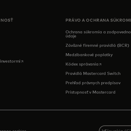
ČNOSŤ
PRÁVO A OCHRANA SÚKROM
Ochrana súkromia a zodpovedno
údaje
pens in a new tab
Záväzné firemné pravidlá (BCR)
a
Medzibankové poplatky
opens in a new tab
 investormi
opens in a new 
Kódex správania
Pravidlá Mastercard Switch
Prehľad právnych predpisov
Prístupnosť v Mastercard
Select