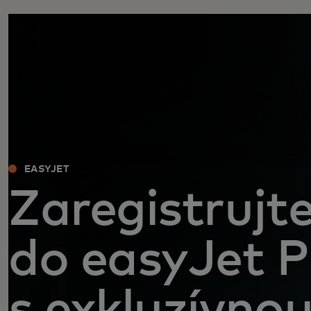
EASYJET
Zaregistrujt
do easyJet P
s exkluzívno