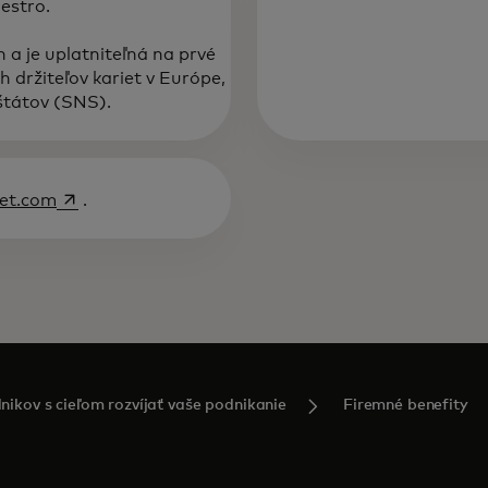
estro.
 a je uplatniteľná na prvé
h držiteľov kariet v Európe,
štátov (SNS).
opens in a new tab
Jet.com
.
nikov s cieľom rozvíjať vaše podnikanie
Firemné benefity