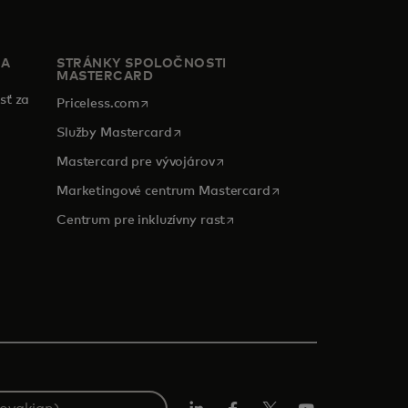
IA
STRÁNKY SPOLOČNOSTI
MASTERCARD
sť za
opens in a new tab
Priceless.com
opens in a new tab
Služby Mastercard
opens in a new tab
Mastercard pre vývojárov
opens in a new tab
Marketingové centrum Mastercard
tab
opens in a new tab
Centrum pre inkluzívny rast