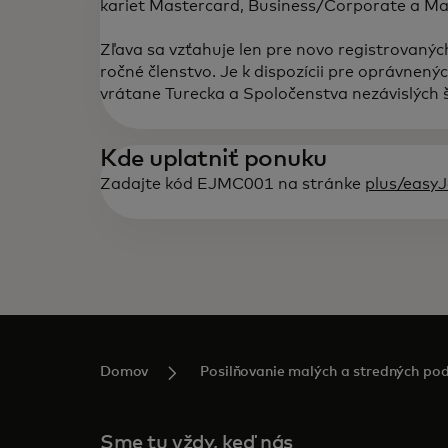
kariet Mastercard, Business/Corporate a Ma
Zľava sa vzťahuje len pre novo registrovaných
ročné členstvo. Je k dispozícii pre oprávnenýc
vrátane Turecka a Spoločenstva nezávislých 
Kde uplatniť ponuku
Zadajte kód EJMC001 na stránke
plus/easy
Domov
Posilňovanie malých a stredných pod
Sme tu vždy, keď nás