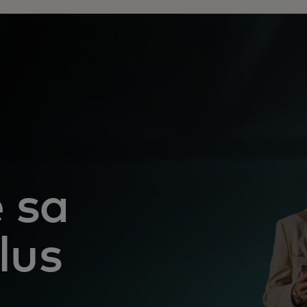
e sa
lus
u