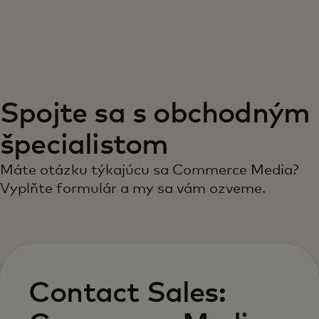
Pre vás
Pre firmy
Spojte sa s obchodným
Pre svet
špecialistom
Pre inovátorov
Máte otázku týkajúcu sa Commerce Media?
Vyplňte formulár a my sa vám ozveme.
Novinky a trendy
Contact Sales: