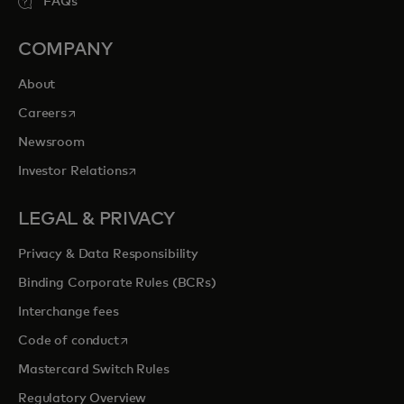
FAQs
COMPANY
About
opens in a new tab
Careers
Newsroom
opens in a new tab
Investor Relations
LEGAL & PRIVACY
Privacy & Data Responsibility
Binding Corporate Rules (BCRs)
Interchange fees
opens in a new tab
Code of conduct
Mastercard Switch Rules
Regulatory Overview