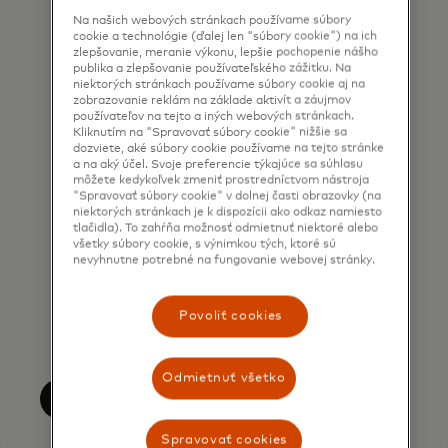
contacted by Mastercard for such
Na našich webových stránkach používame súbory
cookie a technológie (ďalej len "súbory cookie") na ich
marketing purposes by phone. I
zlepšovanie, meranie výkonu, lepšie pochopenie nášho
publika a zlepšovanie používateľského zážitku. Na
understand that I am free to
niektorých stránkach používame súbory cookie aj na
withdraw my consent at any time,
zobrazovanie reklám na základe aktivít a záujmov
používateľov na tejto a iných webových stránkach.
free of charge, using the opt-out
Kliknutím na "Spravovať súbory cookie" nižšie sa
link provided in each email.
dozviete, aké súbory cookie používame na tejto stránke
a na aký účel. Svoje preferencie týkajúce sa súhlasu
môžete kedykoľvek zmeniť prostredníctvom nástroja
I acknowledge that my personal
"Spravovať súbory cookie" v dolnej časti obrazovky (na
niektorých stránkach je k dispozícii ako odkaz namiesto
data will be processed in
tlačidla). To zahŕňa možnosť odmietnuť niektoré alebo
accordance with
všetky súbory cookie, s výnimkou tých, ktoré sú
nevyhnutne potrebné na fungovanie webovej stránky.
Mastercard’s
Global Privacy Notice
.
By submitting this form, I also
Povoliť cookies
confirm that I have read and agree
to the Mastercard
Terms of Use
.
Odmietnuť všetko
Odoslať
Spravovať cookies