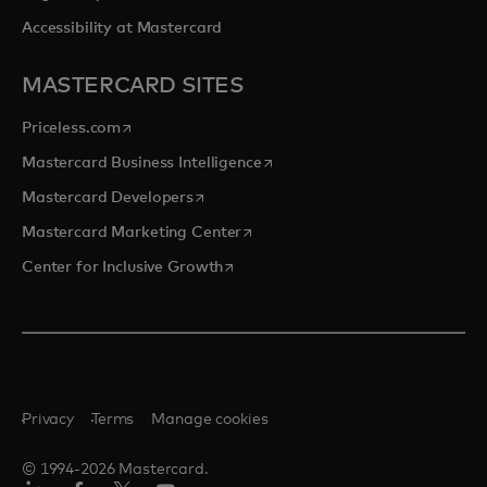
Accessibility at Mastercard
MASTERCARD SITES
opens in a new tab
Priceless.com
opens in a new tab
Mastercard Business Intelligence
opens in a new tab
Mastercard Developers
opens in a new tab
Mastercard Marketing Center
opens in a new tab
Center for Inclusive Growth
Privacy
Terms
Manage cookies
© 1994-2026 Mastercard.