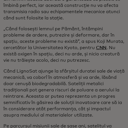
îmbină perfect, iar această construcție nu va afecta
transmisia radio sau echipamentele mecanice atunci
când sunt folosite la stație.
„Când folosești lemnul pe Pământ, întâmpini
probleme de ardere, putrezire și deformare, dar în
spațiu, aceste probleme nu există”, a spus Koji Murata,
cercetător la Universitatea Kyoto, pentru
CNN
. Nu
există oxigen în spațiu, deci nu arde, și nicio creatură
vie nu trăiește acolo, deci nu putrezesc.
Când LignoSat ajunge la sfârșitul duratei sale de viață
mecanică, va coborî în atmosferă și va arde, lăsând
doar cenușă biodegradabilă. Sateliții metalici
tradiționali pot genera riscuri de poluare a aerului la
reintrare. Aceasta ar putea reprezenta un progres
semnificativ în găsirea de soluții inovatoare care să ia
în considerare atât performanța, cât și impactul
asupra mediului al materialelor utilizate.
Pe parcursul misiunii sale de șase ani, satelitul va