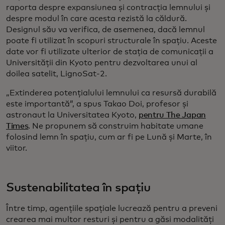
raporta despre expansiunea și contracția lemnului și
despre modul în care acesta rezistă la căldură.
Designul său va verifica, de asemenea, dacă lemnul
poate fi utilizat în scopuri structurale în spațiu. Aceste
date vor fi utilizate ulterior de stația de comunicații a
Universității din Kyoto pentru dezvoltarea unui al
doilea satelit, LignoSat-2.
„Extinderea potențialului lemnului ca resursă durabilă
este importantă”, a spus Takao Doi, profesor și
astronaut la Universitatea Kyoto,
pentru The Japan
Times
. Ne propunem să construim habitate umane
folosind lemn în spațiu, cum ar fi pe Lună și Marte, în
viitor.
Sustenabilitatea în spațiu
Între timp, agențiile spațiale lucrează pentru a preveni
crearea mai multor resturi și pentru a găsi modalități