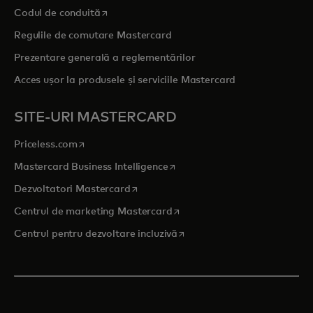
opens in a new tab
Codul de conduită
Regulile de comutare Mastercard
Prezentare generală a reglementărilor
Acces ușor la produsele și serviciile Mastercard
SITE-URI MASTERCARD
opens in a new tab
Priceless.com
opens in a new tab
Mastercard Business Intelligence
opens in a new tab
Dezvoltatori Mastercard
opens in a new tab
Centrul de marketing Mastercard
opens in a new tab
Centrul pentru dezvoltare incluzivă