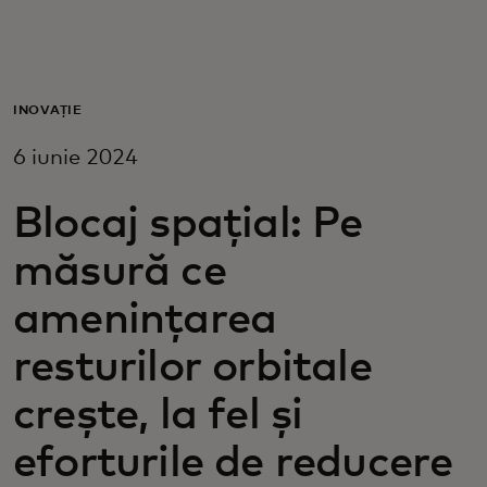
Pentru tine
Pentru companii
INOVAȚIE
6 iunie 2024
Pentru întreaga lume
Blocaj spațial: Pe
Pentru inovatori
măsură ce
amenințarea
Știri și tendințe
resturilor orbitale
crește, la fel și
eforturile de reducere