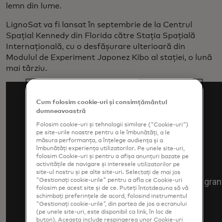
lemn din lume.
LignoSat va fi lansat în septembrie de la Centrul
Spațial Kennedy din Florida către Stația Spațială
Internațională, cu o desfășurare ulterioară din
Modulul de Experiment Japonez Kibo al stației, o lună
mai târziu.
Cum folosim cookie-uri și consimțământul
dumneavoastră
Folosim cookie-uri și tehnologii similare ("Cookie-uri")
pe site-urile noastre pentru a le îmbunătăți, a le
măsura performanța, a înțelege audiența și a
îmbunătăți experiența utilizatorilor. Pe unele site-uri,
folosim Cookie-uri și pentru a afișa anunțuri bazate pe
activitățile de navigare și interesele utilizatorilor pe
site-ul nostru și pe alte site-uri. Selectați de mai jos
"Gestionați cookie-urile" pentru a afla ce Cookie-uri
folosim pe acest site și de ce. Puteți întotdeauna să vă
schimbați preferințele de acord, folosind instrumentul
"Gestionați cookie-urile", din partea de jos a ecranului
(pe unele site-uri, este disponibil ca link, în loc de
buton). Aceasta include respingerea unor Cookie-uri