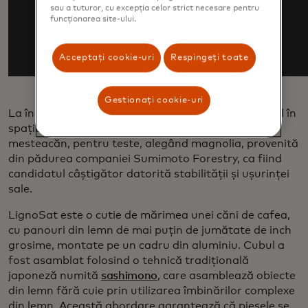
sau a tuturor, cu excepția celor strict necesare pentru
funcționarea site-ului.
Acceptați cookie-uri
Respingeți toate
Gestionați cookie-uri
La începutul proiectului, cercetătorii au trimis inițial în
spațiu mostre de lemn, inclusiv magnolie, cireș și
mesteacăn, pentru teste, alegând magnolia, provenită
din pădurea companiei Sumimoto Forestry, ca fiind
candidatul câștigător datorită stabilității și ușurinței
sale.
LignoSat este o cutie de mărimea unei căni de cafea,
cu panouri din lemn de mai puțin de jumătate de inch
grosime, montate pe un cadru din aluminiu. Cubul a
fost asamblat folosind o tehnică tradițională
japoneză numită
sashimono
, care asamblează obiecte
din lemn fără cuie prin utilizarea îmbinărilor complexe
din lemn. Această abordare garantează că piesele se