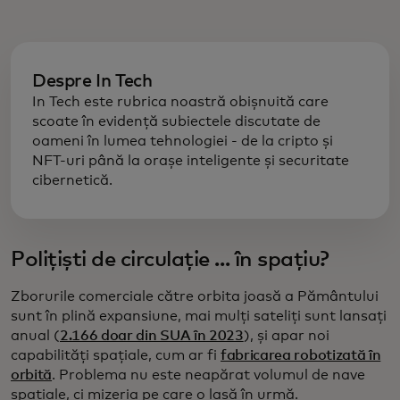
Despre In Tech
In Tech este rubrica noastră obișnuită care
scoate în evidență subiectele discutate de
oameni în lumea tehnologiei - de la cripto și
NFT-uri până la orașe inteligente și securitate
cibernetică.
Polițiști de circulație ... în spațiu?
Zborurile comerciale către orbita joasă a Pământului
sunt în plină expansiune, mai mulți sateliți sunt lansați
anual (
2.166 doar din SUA în 2023
), și apar noi
capabilități spațiale, cum ar fi
fabricarea robotizată în
orbită
. Problema nu este neapărat volumul de nave
spațiale, ci mizeria pe care o lasă în urmă.