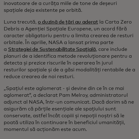
inovatoare de a curăța miile de tone de deșeuri
spațiale deja existente pe orbită.
Luna trecută,
o duzină de țări au aderat
la Carta Zero
Debris a Agenției Spațiale Europene, un acord fără
caracter obligatoriu pentru a limita crearea de resturi
orbitale. În aprilie, NASA a lansat prima parte
a
Strategiei de Sustenabilitate Spațială
, care include
planuri de a identifica metode revoluționare pentru a
detecta și prezice riscurile în operarea în jurul
resturilor spațiale și de a găsi modalități rentabile de a
reduce crearea de noi resturi.
„Spațiul este aglomerat - și devine din ce în ce mai
aglomerat”, a declarat Pam Melroy, administratorul
adjunct al NASA, într-un comunicat. Dacă dorim să ne
asigurăm că părțile esențiale ale spațiului sunt
conservate, astfel încât copiii și nepoții noștri să le
poată utiliza în continuare în beneficiul umanității,
momentul să acționăm este acum.