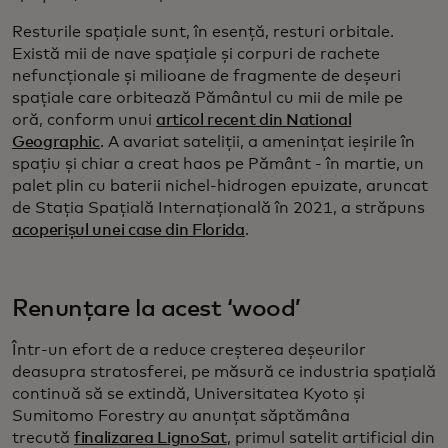
Resturile spațiale sunt, în esență, resturi orbitale.
Există mii de nave spațiale și corpuri de rachete
nefuncționale și milioane de fragmente de deșeuri
spațiale care orbitează Pământul cu mii de mile pe
oră, conform unui
articol recent din National
Geographic
. A avariat sateliții, a amenințat ieșirile în
spațiu și chiar a creat haos pe Pământ - în martie, un
palet plin cu baterii nichel-hidrogen epuizate, aruncat
de Stația Spațială Internațională în 2021, a străpuns
acoperișul unei case din Florida
.
Renunțare la acest ‘wood’
Într-un efort de a reduce creșterea deșeurilor
deasupra stratosferei, pe măsură ce industria spațială
continuă să se extindă, Universitatea Kyoto și
Sumitomo Forestry au anunțat săptămâna
trecută
finalizarea LignoSat
, primul satelit artificial din