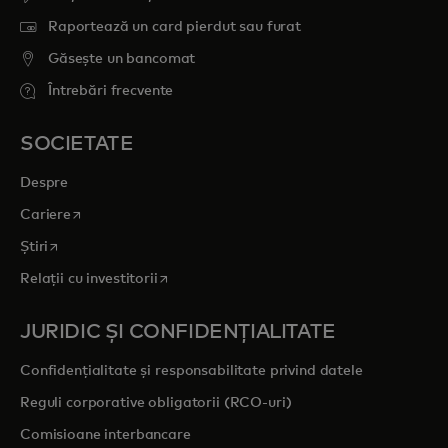
Raportează un card pierdut sau furat
Găsește un bancomat
Întrebări frecvente
SOCIETATE
Despre
opens in a new tab
Cariere
opens in a new tab
Știri
opens in a new tab
Relații cu investitorii
JURIDIC ȘI CONFIDENȚIALITATE
Confidențialitate și responsabilitate privind datele
Reguli corporative obligatorii (RCO-uri)
Comisioane interbancare