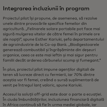
Integrarea incluziunii în program
Proiectul pilot își propune, de asemenea, să rezolve
unele dintre provocările specifice femeilor din
agricultură. „Felinarele solare portabile pot face mai
sigură mulgerea vitelor de către femei în primele ore
ale nopții”, spune Esther Kariuki, șefa departamentului
de agroindustrie de la Co-op Bank. „Biodigestoarele
generează combustibil și îngrășăminte din deșeuri
organice, ceea ce este mai ieftin și mai sigur pentru
familii decât arderea cărbunelui scump și fumegant.”
În plus, proiectul pilot impune agenților digitali de
teren să lucreze direct cu fermierii, iar 70% dintre
aceștia vor fi femei, creând o sursă suplimentară de
venit pe întregul lanț valoric, spune Kariuki.
Accesul la soluții off-grid este doar o parte a ecuației.
În ciuda îmbunătățirilor, incluziunea financiară digitală
în Africa continuă să fie în urma mediei globale, iar