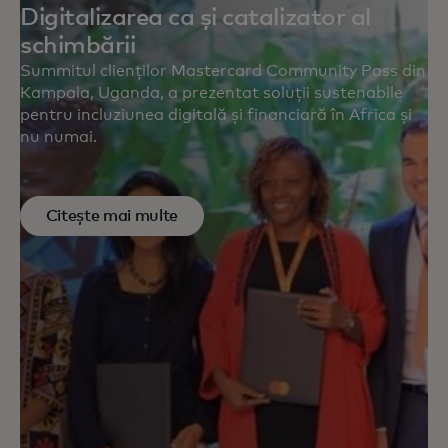
Digitalizarea ca și catalizator al
schimbării
Summitul clienților Mastercard Community Pass din
Kampala, Uganda, a prezentat soluții sustenabile
pentru incluziunea digitală și financiară în Africa și
nu numai.
Citește mai multe