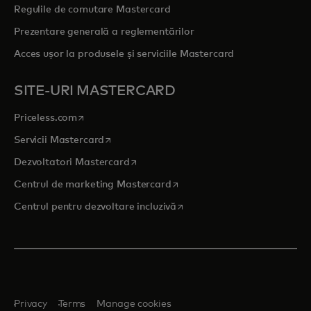
Regulile de comutare Mastercard
Prezentare generală a reglementărilor
Acces ușor la produsele și serviciile Mastercard
SITE-URI MASTERCARD
opens in a new tab
Priceless.com
opens in a new tab
Servicii Mastercard
opens in a new tab
Dezvoltatori Mastercard
opens in a new tab
Centrul de marketing Mastercard
opens in a new tab
Centrul pentru dezvoltare incluzivă
Privacy
Terms
Manage cookies