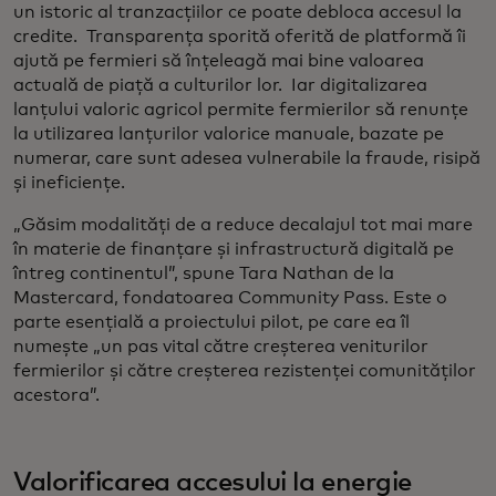
un istoric al tranzacțiilor ce poate debloca accesul la
credite. Transparența sporită oferită de platformă îi
ajută pe fermieri să înțeleagă mai bine valoarea
actuală de piață a culturilor lor. Iar digitalizarea
lanțului valoric agricol permite fermierilor să renunțe
la utilizarea lanțurilor valorice manuale, bazate pe
numerar, care sunt adesea vulnerabile la fraude, risipă
și ineficiențe.
„Găsim modalități de a reduce decalajul tot mai mare
în materie de finanțare și infrastructură digitală pe
întreg continentul”, spune Tara Nathan de la
Mastercard, fondatoarea Community Pass. Este o
parte esențială a proiectului pilot, pe care ea îl
numește „un pas vital către creșterea veniturilor
fermierilor și către creșterea rezistenței comunităților
acestora”.
Valorificarea accesului la energie