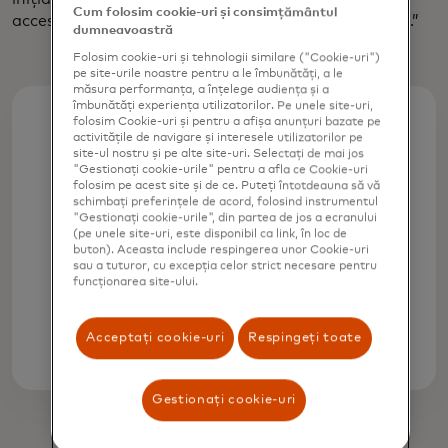
Cum folosim cookie-uri și consimțământul
accesa credite la rate accesibile, dacă a reușit deloc.”
dumneavoastră
Folosim cookie-uri și tehnologii similare ("Cookie-uri")
pe site-urile noastre pentru a le îmbunătăți, a le
măsura performanța, a înțelege audiența și a
îmbunătăți experiența utilizatorilor. Pe unele site-uri,
folosim Cookie-uri și pentru a afișa anunțuri bazate pe
activitățile de navigare și interesele utilizatorilor pe
40%
site-ul nostru și pe alte site-uri. Selectați de mai jos
"Gestionați cookie-urile" pentru a afla ce Cookie-uri
folosim pe acest site și de ce. Puteți întotdeauna să vă
schimbați preferințele de acord, folosind instrumentul
Creșterea potențială a
"Gestionați cookie-urile", din partea de jos a ecranului
randamentelor unui fermier prin
(pe unele site-uri, este disponibil ca link, în loc de
buton). Aceasta include respingerea unor Cookie-uri
implementarea tehnologiei de
sau a tuturor, cu excepția celor strict necesare pentru
energie curată, potrivit Fundației
funcționarea site-ului.
Shell
Acceptați cookie-uri
Respingeți toate
Gestionați cookie-uri