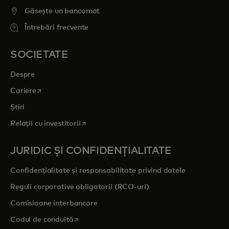
Găsește un bancomat
Întrebări frecvente
SOCIETATE
Despre
opens in a new tab
Cariere
Știri
opens in a new tab
Relații cu investitorii
JURIDIC ȘI CONFIDENȚIALITATE
Confidențialitate și responsabilitate privind datele
Reguli corporative obligatorii (RCO-uri)
Comisioane interbancare
opens in a new tab
Codul de conduită