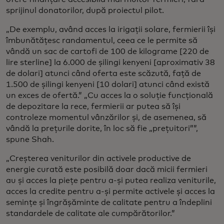
sprijinul donatorilor, după proiectul pilot.
„De exemplu, având acces la irigații solare, fermierii își
îmbunătățesc randamentul, ceea ce le permite să
vândă un sac de cartofi de 100 de kilograme [220 de
lire sterline] la 6.000 de șilingi kenyeni [aproximativ 38
de dolari] atunci când oferta este scăzută, față de
1.500 de șilingi kenyeni [10 dolari] atunci când există
un exces de ofertă.” „Cu acces la o soluție funcțională
de depozitare la rece, fermierii ar putea să își
controleze momentul vânzărilor și, de asemenea, să
vândă la prețurile dorite, în loc să fie „prețuitori””,
spune Shah.
„Creșterea veniturilor din activele productive de
energie curată este posibilă doar dacă micii fermieri
au și acces la piețe pentru a-și putea realiza veniturile,
acces la credite pentru a-și permite activele și acces la
semințe și îngrășăminte de calitate pentru a îndeplini
standardele de calitate ale cumpărătorilor.”