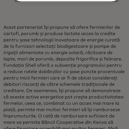
Acest parteneriat își propune să ofere fermierilor de
cartofi, porumb și produse lactate acces la credite
pentru șase tehnologii inovatoare de energie curată
de la furnizori selectați: biodigestoare și pompe de
irigații alimentate cu energie solară, răcitoare de
lapte, mori de porumb, depozite frigorifice și felinare.
Fundația Shell oferă o subvenție programului pentru
a reduce ratele dobânzilor cu șase puncte procentuale
pentru micii fermieri care ar fi de obicei considerați
debitori riscanți de către schemele tradiționale de
creditare. De asemenea, își propune să demonstreze
că aceste active energetice pot crește productivitatea
fermelor, ceea ce, combinat cu un acces mai mare la
piață, permite mai multor fermieri să își ramburseze
împrumuturile. O rată de rambursare suficient de
mare va permite Băncii Cooperative din Kenya să
ofere finanțare accesibilă mai multor fermieri, fără