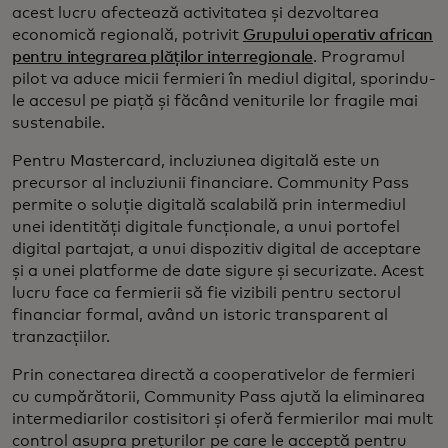
acest lucru afectează activitatea și dezvoltarea
economică regională, potrivit
Grupului operativ african
pentru integrarea plăților interregionale
. Programul
pilot va aduce micii fermieri în mediul digital, sporindu-
le accesul pe piață și făcând veniturile lor fragile mai
sustenabile.
Pentru Mastercard, incluziunea digitală este un
precursor al incluziunii financiare. Community Pass
permite o soluție digitală scalabilă prin intermediul
unei identități digitale funcționale, a unui portofel
digital partajat, a unui dispozitiv digital de acceptare
și a unei platforme de date sigure și securizate. Acest
lucru face ca fermierii să fie vizibili pentru sectorul
financiar formal, având un istoric transparent al
tranzacțiilor.
Prin conectarea directă a cooperativelor de fermieri
cu cumpărătorii, Community Pass ajută la eliminarea
intermediarilor costisitori și oferă fermierilor mai mult
control asupra prețurilor pe care le acceptă pentru