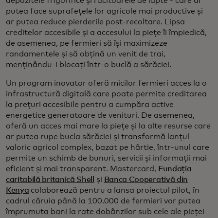
depozitele frigorifice și răcitoarele de lapte - care ar
putea face suprafețele lor agricole mai productive și
ar putea reduce pierderile post-recoltare. Lipsa
creditelor accesibile și a accesului la piețe îi împiedică,
de asemenea, pe fermieri să își maximizeze
randamentele și să obțină un venit de trai,
menținându-i blocați într-o buclă a sărăciei.
Un program inovator oferă micilor fermieri acces la o
infrastructură digitală care poate permite creditarea
la prețuri accesibile pentru a cumpăra active
energetice generatoare de venituri. De asemenea,
oferă un acces mai mare la piețe și la alte resurse care
ar putea rupe bucla sărăciei și transformă lanțul
valoric agricol complex, bazat pe hârtie, într-unul care
permite un schimb de bunuri, servicii și informații mai
eficient și mai transparent. Mastercard,
Fundația
caritabilă britanică Shell
și
Banca Cooperativă din
Kenya
colaborează pentru a lansa proiectul pilot, în
cadrul căruia până la 100.000 de fermieri vor putea
împrumuta bani la rate dobânzilor sub cele ale pieței