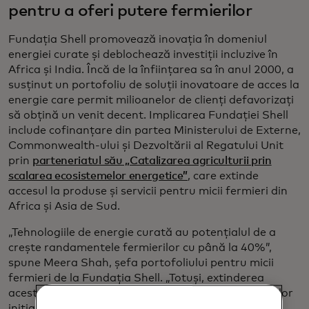
pentru a oferi putere fermierilor
Fundația Shell promovează inovația în domeniul
energiei curate și deblochează investiții incluzive în
Africa și India. Încă de la înființarea sa în anul 2000, a
susținut un portofoliu de soluții inovatoare de acces la
energie care permit milioanelor de clienți defavorizați
să obțină un venit decent. Implicarea Fundației Shell
include cofinanțare din partea Ministerului de Externe,
Commonwealth-ului și Dezvoltării al Regatului Unit
prin
parteneriatul său „Catalizarea agriculturii prin
scalarea ecosistemelor energetice”
, care extinde
accesul la produse și servicii pentru micii fermieri din
Africa și Asia de Sud.
„Tehnologiile de energie curată au potențialul de a
crește randamentele fermierilor cu până la 40%”,
spune Meera Shah, șefa portofoliului pentru micii
fermieri de la Fundația Shell. „Totuși, extinderea
acestor tehnologii a fost limitată din cauza costurilor
inițiale ridicate și a incapacității fermierilor de a