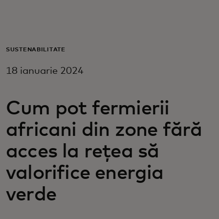
Pentru tine
Pentru companii
SUSTENABILITATE
18 ianuarie 2024
Pentru întreaga lume
Cum pot fermierii
Pentru inovatori
africani din zone fără
Știri și tendințe
acces la rețea să
valorifice energia
verde