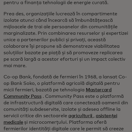
pentru a finanța tehnologii de energie curată.
Prea des, organizațiile lucrează în compartimente
izolate atunci când încearcă să îmbunătățească
mijloacele de trai ale persoanelor din comunitățile
marginalizate. Prin combinarea resurselor și expertizei
unice a partenerilor publici și privați, această
colaborare își propune să demonstreze viabilitatea
soluțiilor bazate pe piață și să promoveze replicarea
pe scară largă a acestor eforturi și un impact colectiv
mai mare.
Co-op Bank, fondată de fermieri în 1968, a lansat Co-
op Bank Soko, o platformă agricolă digitală pentru
micii fermieri, bazată pe tehnologia
Mastercard
Community Pass
. Community Pass este o platformă
de infrastructură digitală care conectează oamenii din
comunități subdeservite, izolate și adesea offline la
servicii critice din sectoarele
agriculturii
,
asistenței
medicale
și microcomerțului. Platforma oferă
fermierilor identități digitale care le permit să creeze