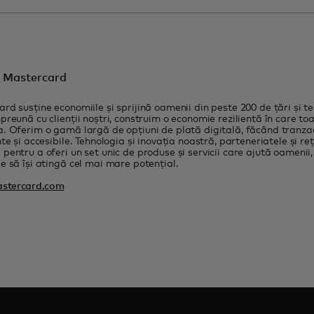
 Mastercard
rd susține economiile și sprijină oamenii din peste 200 de țări și ter
preună cu clienții noștri, construim o economie rezilientă în care t
. Oferim o gamă largă de opțiuni de plată digitală, făcând tranzacț
nte și accesibile. Tehnologia și inovația noastră, parteneriatele și re
pentru a oferi un set unic de produse și servicii care ajută oamenii,
e să își atingă cel mai mare potențial.
stercard.com