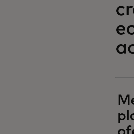
cr
ec
a
Me
pl
of