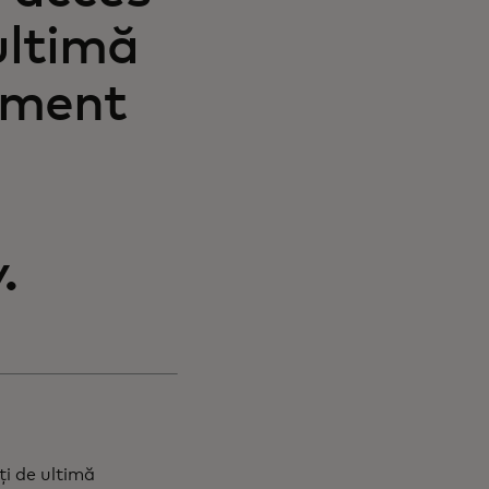
 ultimă
ayment
.
ți de ultimă