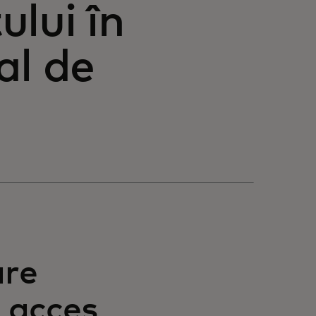
lui în
al de
are
e acces