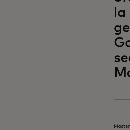
la
ge
Ga
se
Ma
Master