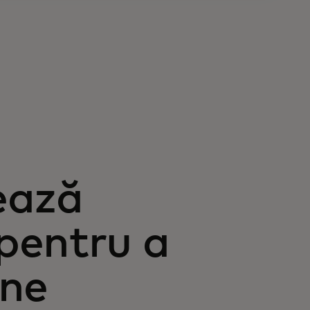
ează
pentru a
ine