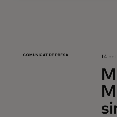
COMUNICAT DE PRESĂ
14 oc
M
M
si