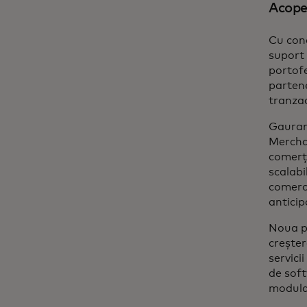
Acoper
Cu cone
suport 
portofe
partene
tranzac
Gauran
Mercha
comerțu
scalabi
comerci
anticip
Noua pl
creșter
servici
de soft
modular