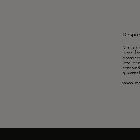
Despre
Masterca
lume. Îm
prospera
intelige
combină 
guvernel
www.ma