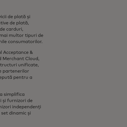
cii de plată și
tive de plată,
de carduri,
 mai multor tipuri de
nile consumatorilor.
al Acceptance &
rd Merchant Cloud,
tructuri unificate,
e partenerilor
ncepută pentru a
 simplifica
 și furnizori de
rnizori independenți
 set dinamic și