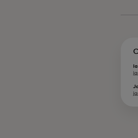
C
I
i
J
j