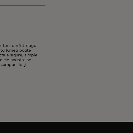
itorii din întreaga
oată lumea poate
iile sigure, simple,
țelele noastre se
 companiile și