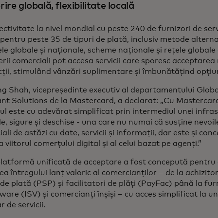
ire globală, flexibilitate locală
ctivitate la nivel mondial cu peste 240 de furnizori de servi
pentru peste 35 de tipuri de plată, inclusiv metode alterna
le globale și naționale, scheme naționale și rețele globale 
rii comerciali pot accesa servicii care sporesc acceptarea
ții, stimulând vânzări suplimentare și îmbunătățind opțiu
g Shah, vicepreședinte executiv al departamentului Glob
nt Solutions de la Mastercard, a declarat: „Cu Masterca
l este cu adevărat simplificat prin intermediul unei infras
le, sigure și deschise - una care nu numai că susține nevoil
ali de astăzi cu date, servicii și informații, dar este și co
a viitorul comerțului digital și al celui bazat pe agenți.”
atformă unificată de acceptare a fost concepută pentru a
ea întregului lanț valoric al comercianților – de la achizitori
i de plată (PSP) și facilitatori de plăți (PayFac) până la fu
ware (ISV) și comercianți înșiși – cu acces simplificat la un
 de servicii.