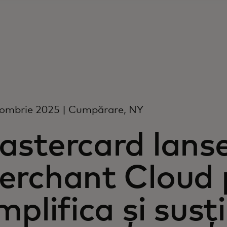
tombrie 2025 | Cumpărare, NY
astercard lans
erchant Cloud 
mplifica și susț