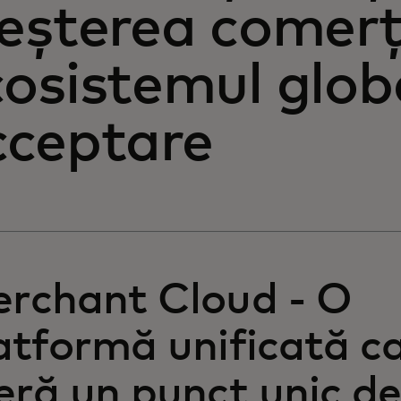
eșterea comerțu
osistemul glob
cceptare
rchant Cloud - O
atformă unificată c
eră un punct unic d