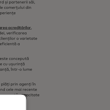
d și partenerii săi,
le comerțului din
xperiențe
rea acreditărilor
,
ei, verificarea
lienților o varietate
eficientă a
 este concepută
ze cu ușurință
ranță, într-o lume
lăți prin agenți în
nd cele mai recente
ica această capacitate
probleme și de