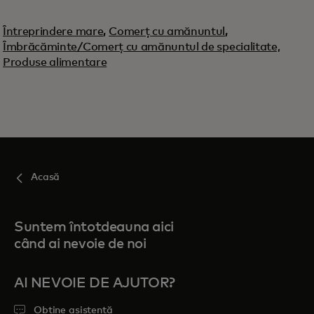
Întreprindere mare
,
Comerț cu amănuntul
,
Îmbrăcăminte/Comerț cu amănuntul de specialitate,
Produse alimentare
Acasă
Suntem întotdeauna aici
când ai nevoie de noi
AI NEVOIE DE AJUTOR?
Obține asistență