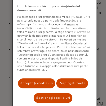
transfrontaliere, deoarece 4 din 10 consideră că
Cum folosim cookie-uri și consimțământul
sunt mai susceptibili să fie victime ale fraudei în
dumneavoastră
cazul unei plăți transfrontaliere comparativ cu o
Folosim cookie-uri și tehnologii similare ("Cookie-uri")
plată internă.
pe site-urile noastre pentru a le îmbunătăți, a le
Plățile transfrontaliere întârziate sau eșuate
măsura performanța, a înțelege audiența și a
generează un impact negativ imediat și pe
îmbunătăți experiența utilizatorilor. Pe unele site-uri,
folosim Cookie-uri și pentru a afișa anunțuri bazate pe
termen lung asupra bunăstării consumatorilor.
activitățile de navigare și interesele utilizatorilor pe
76% nu au reușit să se susțină în vreun fel din
site-ul nostru și pe alte site-uri. Selectați de mai jos
cauza unei plăți întârziate sau neefectuate.
"Gestionați cookie-urile" pentru a afla ce Cookie-uri
folosim pe acest site și de ce. Puteți întotdeauna să vă
IMM-urile devin din ce în ce mai globale, ceea ce
schimbați preferințele de acord, folosind instrumentul
creează necesitatea unor soluții de plată
"Gestionați cookie-urile", din partea de jos a ecranului
(pe unele site-uri, este disponibil ca link, în loc de
transfrontaliere rapide și sigure.
buton). Aceasta include respingerea unor Cookie-uri
sau a tuturor, cu excepția celor strict necesare pentru
funcționarea site-ului.
50% dintre IMM-uri desfășoară mai multe
afaceri la nivel internațional decât în 2021. Ca
Acceptați cookie-uri
Respingeți toate
urmare, 65% intenționează să identifice mai
mulți furnizori, parteneri și lucrători la nivel
Gestionați cookie-uri
global pentru a face operațiunile de afaceri mai
robuste. De asemenea, majoritatea IMM-urilor își