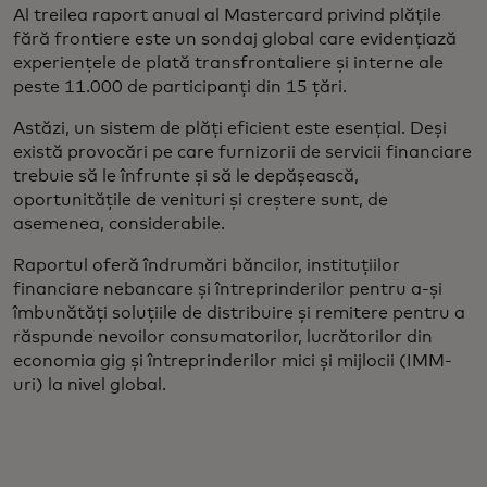
Al treilea raport anual al Mastercard privind plățile
fără frontiere este un sondaj global care evidențiază
experiențele de plată transfrontaliere și interne ale
peste 11.000 de participanți din 15 țări.
Astăzi, un sistem de plăți eficient este esențial. Deși
există provocări pe care furnizorii de servicii financiare
trebuie să le înfrunte și să le depășească,
oportunitățile de venituri și creștere sunt, de
asemenea, considerabile.
Raportul oferă îndrumări băncilor, instituțiilor
financiare nebancare și întreprinderilor pentru a-și
îmbunătăți soluțiile de distribuire și remitere pentru a
răspunde nevoilor consumatorilor, lucrătorilor din
economia gig și întreprinderilor mici și mijlocii (IMM-
uri) la nivel global.