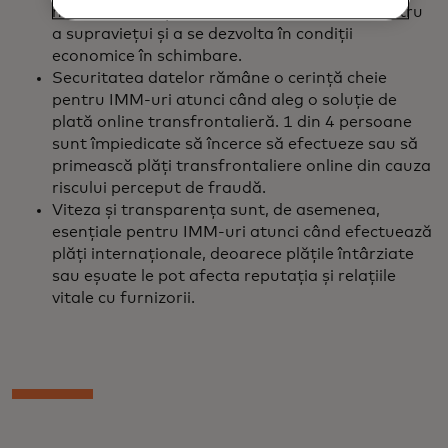
măresc investițiile în tehnologiile digitale pentru
a supraviețui și a se dezvolta în condiții
economice în schimbare.
Securitatea datelor rămâne o cerință cheie
pentru IMM-uri atunci când aleg o soluție de
plată online transfrontalieră. 1 din 4 persoane
sunt împiedicate să încerce să efectueze sau să
primească plăți transfrontaliere online din cauza
riscului perceput de fraudă.
Viteza și transparența sunt, de asemenea,
esențiale pentru IMM-uri atunci când efectuează
plăți internaționale, deoarece plățile întârziate
sau eșuate le pot afecta reputația și relațiile
vitale cu furnizorii.