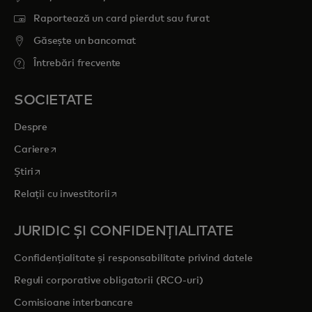
Raportează un card pierdut sau furat
Găsește un bancomat
Întrebări frecvente
SOCIETATE
Despre
opens in a new tab
Cariere
opens in a new tab
Știri
opens in a new tab
Relații cu investitorii
JURIDIC ȘI CONFIDENȚIALITATE
Confidențialitate și responsabilitate privind datele
Reguli corporative obligatorii (RCO-uri)
Comisioane interbancare