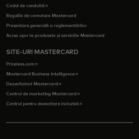
opens in a new tab
Codul de conduită
Regulile de comutare Mastercard
Prezentare generală a reglementărilor
Acces ușor la produsele și serviciile Mastercard
SITE-URI MASTERCARD
opens in a new tab
Priceless.com
opens in a new tab
Mastercard Business Intelligence
opens in a new tab
Dezvoltatori Mastercard
opens in a new tab
Centrul de marketing Mastercard
opens in a new tab
Centrul pentru dezvoltare incluzivă