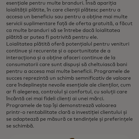
esențiale pentru multe branduri. Însă apariția
loialității plătite, în care clienții plătesc pentru a
accesa un beneficiu sau pentru a obține mai multe
servicii suplimentare față de oferta gratuită, a făcut
ca multe branduri să se întrebe dacă loialitatea
plătită ar putea fi potrivită pentru ele.
Loialitatea plătită oferă potențialul pentru venituri
continue și recurente și o oportunitate de a
interacționa și a obține afaceri continue de la
consumatorii care sunt dispuși să cheltuiască bani
pentru a accesa mai multe beneficii. Programele de
succes reprezintă un schimb semnificativ de valoare
care îndeplinește nevoile esențiale ale clienților, cum
ar fi alegerea, controlul și confortul, cu soluții care
încântă cei mai fideli clienți ai unei mărci.
Programele de top își demonstrează valoarea
printr-o rentabilitate clară a investiției clientului și
se adaptează pe măsură ce tendințele și preferințele
se schimbă.