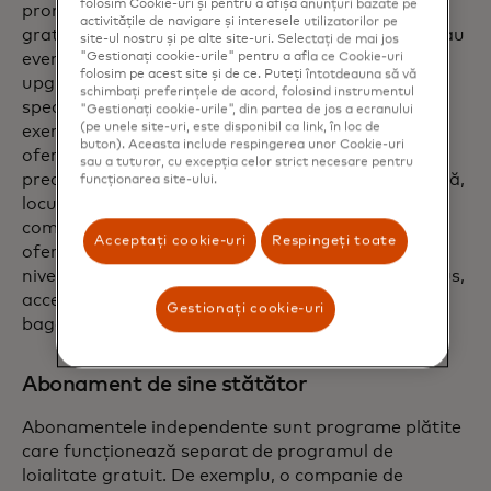
folosim Cookie-uri și pentru a afișa anunțuri bazate pe
promoții cu reduceri, livrare gratuită, cadouri
activitățile de navigare și interesele utilizatorilor pe
gratuite, access anticipat și rapid la produse noi sau
site-ul nostru și pe alte site-uri. Selectați de mai jos
evenimente speciale, access la servicii non-stop,
"Gestionați cookie-urile" pentru a afla ce Cookie-uri
folosim pe acest site și de ce. Puteți întotdeauna să vă
upgrade-uri la recompense mai bune sau oferte
schimbați preferințele de acord, folosind instrumentul
speciale de ziua de naștere a membrului. De
"Gestionați cookie-urile", din partea de jos a ecranului
(pe unele site-uri, este disponibil ca link, în loc de
exemplu, o companie aeriană europeană low-cost
buton). Aceasta include respingerea unor Cookie-uri
oferă un serviciu de abonament care include
sau a tuturor, cu excepția celor strict necesare pentru
predare dedicată a bagajelor, îmbarcare mai rapidă,
funcționarea site-ului.
locuri alocate și acces rapid la securitate. O altă
companie aeriană, cu sediul în Orientul Mijlociu,
Acceptați cookie-uri
Respingeți toate
oferă un serviciu de abonament pe mai multe
niveluri, cu beneficii crescătoare, inclusiv mile bonus,
access la saloanele de aeroport și alocații pentru
Gestionați cookie-uri
bagaje înregistrate.
Abonament de sine stătător
Abonamentele independente sunt programe plătite
care funcționează separat de programul de
loialitate gratuit. De exemplu, o companie de