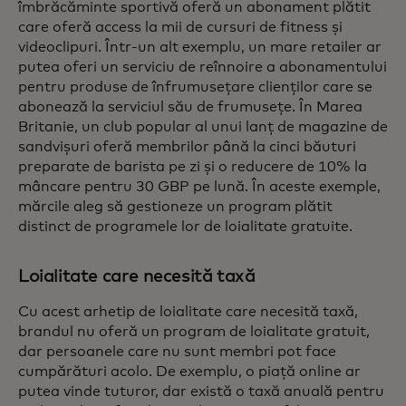
îmbrăcăminte sportivă oferă un abonament plătit
care oferă access la mii de cursuri de fitness și
videoclipuri. Într-un alt exemplu, un mare retailer ar
putea oferi un serviciu de reînnoire a abonamentului
pentru produse de înfrumusețare clienților care se
abonează la serviciul său de frumusețe. În Marea
Britanie, un club popular al unui lanț de magazine de
sandvișuri oferă membrilor până la cinci băuturi
preparate de barista pe zi și o reducere de 10% la
mâncare pentru 30 GBP pe lună. În aceste exemple,
mărcile aleg să gestioneze un program plătit
distinct de programele lor de loialitate gratuite.
Loialitate care necesită taxă
Cu acest arhetip de loialitate care necesită taxă,
brandul nu oferă un program de loialitate gratuit,
dar persoanele care nu sunt membri pot face
cumpărături acolo. De exemplu, o piață online ar
putea vinde tuturor, dar există o taxă anuală pentru