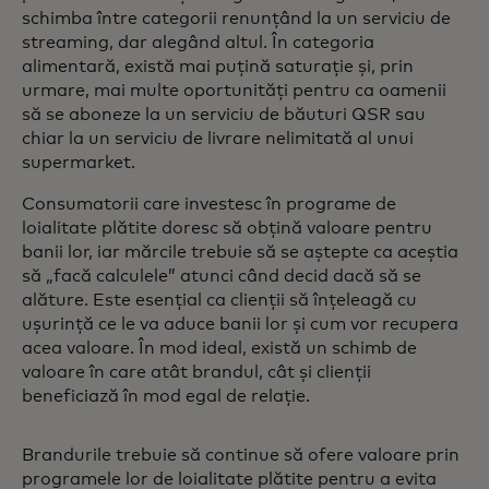
schimba între categorii renunțând la un serviciu de
streaming, dar alegând altul. În categoria
alimentară, există mai puțină saturație și, prin
urmare, mai multe oportunități pentru ca oamenii
să se aboneze la un serviciu de băuturi QSR sau
chiar la un serviciu de livrare nelimitată al unui
supermarket.
Consumatorii care investesc în programe de
loialitate plătite doresc să obțină valoare pentru
banii lor, iar mărcile trebuie să se aștepte ca aceștia
să „facă calculele” atunci când decid dacă să se
alăture. Este esențial ca clienții să înțeleagă cu
ușurință ce le va aduce banii lor și cum vor recupera
acea valoare. În mod ideal, există un schimb de
valoare în care atât brandul, cât și clienții
beneficiază în mod egal de relație.
Brandurile trebuie să continue să ofere valoare prin
programele lor de loialitate plătite pentru a evita