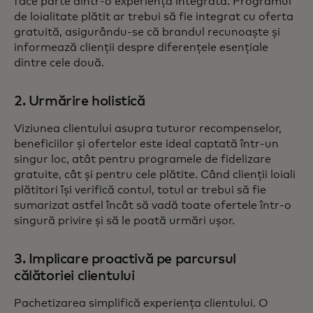
face parte dintr-o experiență integrată. Programul
de loialitate plătit ar trebui să fie integrat cu oferta
gratuită, asigurându-se că brandul recunoaște și
informează clienții despre diferențele esențiale
dintre cele două.
2. Urmărire holistică
Viziunea clientului asupra tuturor recompenselor,
beneficiilor și ofertelor este ideal captată într-un
singur loc, atât pentru programele de fidelizare
gratuite, cât și pentru cele plătite. Când clienții loiali
plătitori își verifică contul, totul ar trebui să fie
sumarizat astfel încât să vadă toate ofertele într-o
singură privire și să le poată urmări ușor.
3. Implicare proactivă pe parcursul
călătoriei clientului
Pachetizarea simplifică experiența clientului. O