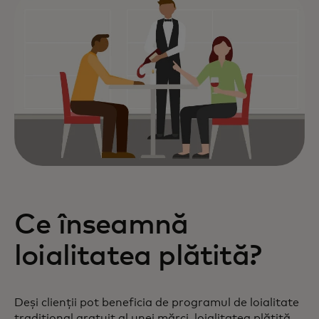
Ce înseamnă
loialitatea plătită?
Deși clienții pot beneficia de programul de loialitate
tradițional gratuit al unei mărci, loialitatea plătită