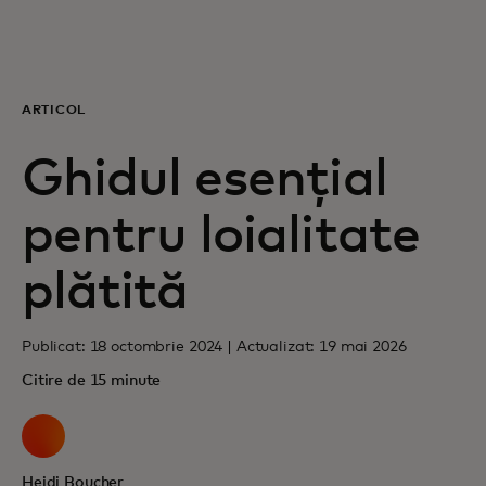
Pentru tine
Pentru companii
ARTICOL
Ghidul esențial
Pentru întreaga lume
pentru loialitate
Pentru inovatori
plătită
Știri și tendințe
Publicat: 18 octombrie 2024 | Actualizat: 19 mai 2026
Citire de 15 minute
Heidi Boucher