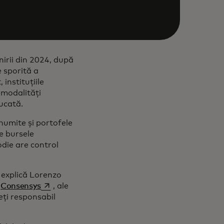
nirii din 2024, după
e sporită a
 instituțiile
 modalități
ucată.
numite și portofele
de bursele
odie are control
, explică Lorenzo
opens in a new tab
n
Consensys
, ale
a new tab
eți responsabil