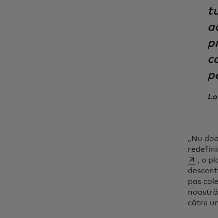
t
a
p
co
pe
Lo
„Nu doa
redefin
, o p
descentr
pas col
noastră
către un