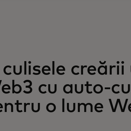
 culisele creări
eb3 cu auto-cu
entru o lume W