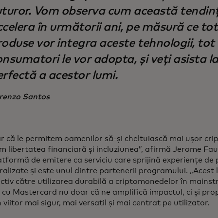
uturor. Vom observa cum această tendinț
ccelera în următorii ani, pe măsură ce to
roduse vor integra aceste tehnologii, tot
nsumatori le vor adopta, și veți asista l
rfectă a acestor lumi.
renzo Santos
r că le permitem oamenilor să-și cheltuiască mai ușor cr
im libertatea financiară și incluziunea”, afirmă Jerome Fa
latformă de emitere ca serviciu care sprijină experiențe de 
alizate și este unul dintre partenerii programului. „Acest
ectiv către utilizarea durabilă a criptomonedelor în mains
 cu Mastercard nu doar că ne amplifică impactul, ci și pr
 viitor mai sigur, mai versatil și mai centrat pe utilizator.