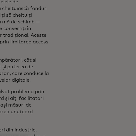
elele de
să cheltuiască fonduri
i să cheltuiți
tformă de schimb —
e convertiți în
r tradițional. Aceste
prin limitarea access
părători, cât și
t și puterea de
ran, care conduce la
elor digitale.
olvat problema prin
și alți facilitatori
eași măsuri de
area unui card
ri din industrie,