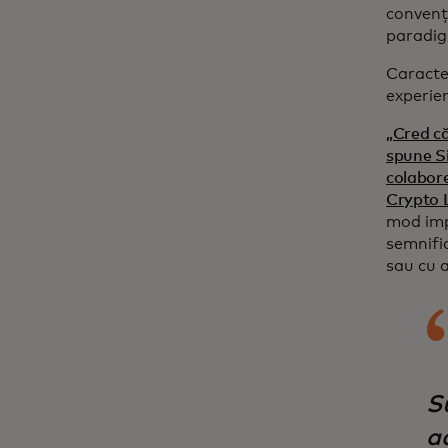
convenț
paradig
Caracter
experien
„Cred că
spune Si
colabore
Crypto L
mod impl
semnific
sau cu a
S
a