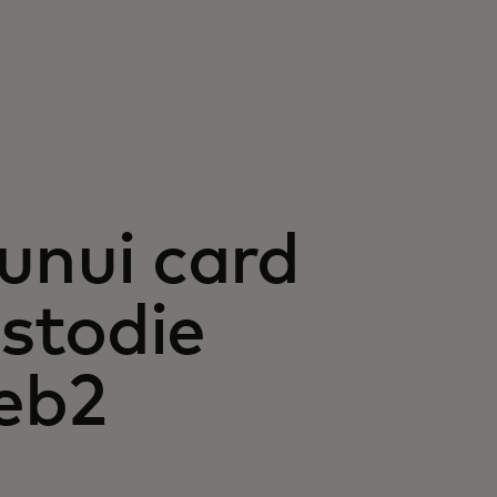
i unui card
stodie
eb2