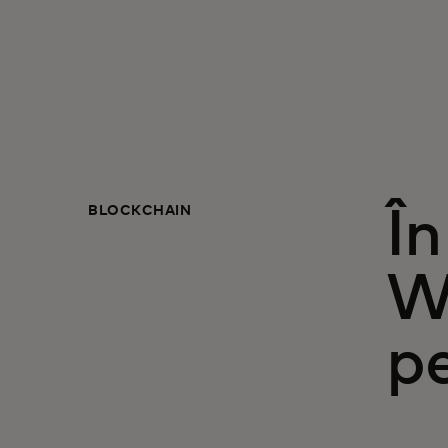
BLOCKCHAIN
În
W
p