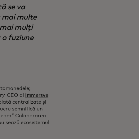
ă se va
t mai multe
 mai mulți
a o fuziune
iptomonedele;
opens in a new tab
ury, CEO al
Immersve
plată centralizate și
 lucru semnifică un
tream.” Colaborarea
opulsează ecosistemul