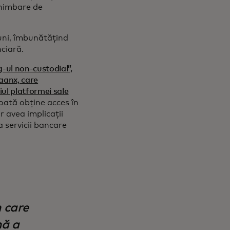
chimbare de
iuni, îmbunătățind
nciară.
-ul non-custodial”,
aanx, care
ul platformei sale
oată obține acces în
r avea implicații
 servicii bancare
 care
nă a