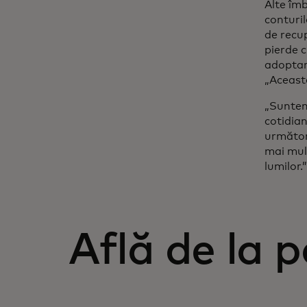
Alte îmb
conturil
de recup
pierde c
adoptar
„Aceast
„Suntem
cotidia
următori
mai mulț
lumilor.”
Află de la p