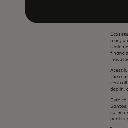
Ecosiste
o acțiun
reglemen
financia
inovato
Acest lu
fără cus
centrali
deplin, 
Este ca 
Santos,
cărei o
pentru p