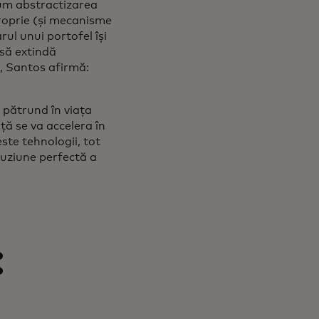
cum abstractizarea
proprie (și mecanisme
rul unui portofel își
 să extindă
, Santos afirmă:
 pătrund în viața
ă se va accelera în
ste tehnologii, tot
 fuziune perfectă a
: