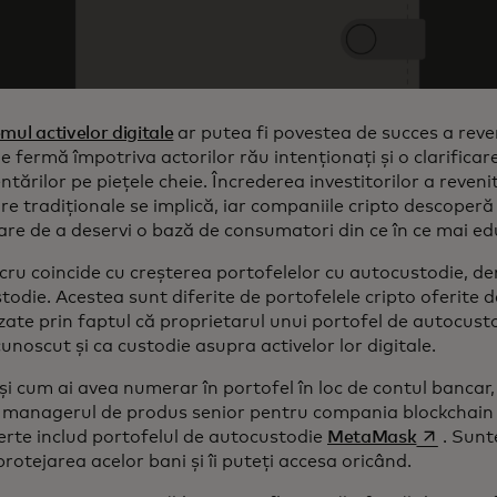
mul activelor digitale
ar putea fi povestea de succes a reve
e fermă împotriva actorilor rău intenționați și o clarificar
tărilor pe piețele cheie. Încrederea investitorilor a revenit,
re tradiționale se implică, iar companiile cripto descoperă
are de a deservi o bază de consumatori din ce în ce mai ed
cru coincide cu creșterea portofelelor cu autocustodie, de
todie. Acestea sunt diferite de portofelele cripto oferite 
zate prin faptul că proprietarul unui portofel de autocust
cunoscut și ca custodie asupra activelor lor digitale.
și cum ai avea numerar în portofel în loc de contul bancar
 managerul de produs senior pentru compania blockchai
opens in 
ferte includ portofelul de autocustodie
MetaMask
. Sunt
rotejarea acelor bani și îi puteți accesa oricând.