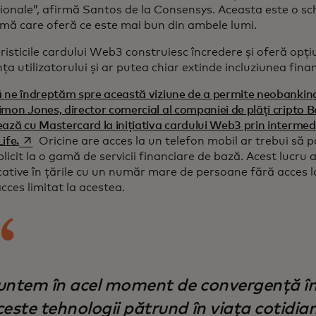
ionale”, afirmă Santos de la Consensys. Aceasta este o s
mă care oferă ce este mai bun din ambele lumi.
isticile cardului Web3 construiesc încredere și oferă opț
ța utilizatorului și ar putea chiar extinde incluziunea fina
 ne îndreptăm spre această viziune de a permite neobanking
mon Jones, director comercial al companiei de plăți cripto B
ază cu Mastercard la inițiativa cardului Web3 prin intermedi
opens in a new tab
ife.
Oricine are acces la un telefon mobil ar trebui să p
icit la o gamă de servicii financiare de bază. Acest lucru a
ative în țările cu un număr mare de persoane fără acces la
cces limitat la acestea.
untem în acel moment de convergență în
ceste tehnologii pătrund în viața cotidia