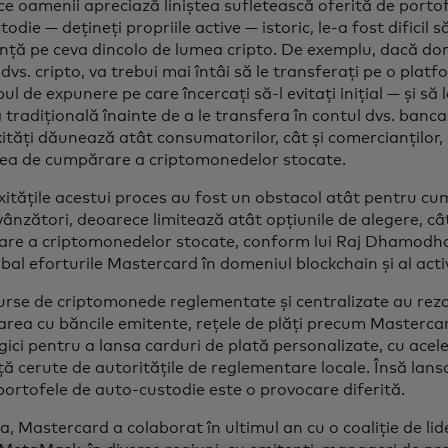
ce oamenii apreciază liniștea sufletească oferită de portof
odie — dețineți propriile active — istoric, le-a fost dificil 
nță pe ceva dincolo de lumea cripto. De exemplu, dacă doriț
 dvs. cripto, va trebui mai întâi să le transferați pe o pla
pul de expunere pe care încercați să-l evitați inițial — și să l
radițională înainte de a le transfera în contul dvs. banca
tăți dăunează atât consumatorilor, cât și comercianților, 
rea de cumpărare a criptomonedelor stocate.
itățile acestui proces au fost un obstacol atât pentru cum
ânzători, deoarece limitează atât opțiunile de alegere, câ
re a criptomonedelor stocate, conform lui Raj Dhamodha
obal eforturile Mastercard în domeniul blockchain și al activ
urse de criptomonede reglementate și centralizate au rez
rea cu băncile emitente, rețele de plăți precum Mastercard 
ici pentru a lansa carduri de plată personalizate, cu acel
ă cerute de autoritățile de reglementare locale. Însă lans
portofele de auto-custodie este o provocare diferită.
, Mastercard a colaborat în ultimul an cu o coaliție de lide