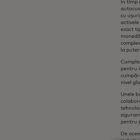
În timp 
autocust
cu ușuri
activele
exact ti
monedă t
complexi
la pute
Complex
pentru v
cumpăra
nivel gl
Unele b
colabora
tehnolog
siguranț
pentru 
De aceea