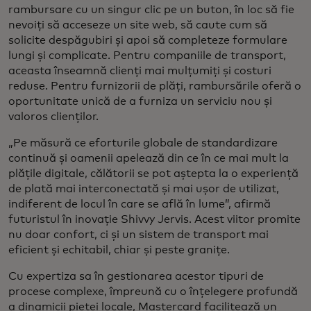
rambursare cu un singur clic pe un buton, în loc să fie
nevoiți să acceseze un site web, să caute cum să
solicite despăgubiri și apoi să completeze formulare
lungi și complicate. Pentru companiile de transport,
aceasta înseamnă clienți mai mulțumiți și costuri
reduse. Pentru furnizorii de plăți, rambursările oferă o
oportunitate unică de a furniza un serviciu nou și
valoros clienților.
„Pe măsură ce eforturile globale de standardizare
continuă și oamenii apelează din ce în ce mai mult la
plățile digitale, călătorii se pot aștepta la o experiență
de plată mai interconectată și mai ușor de utilizat,
indiferent de locul în care se află în lume”, afirmă
futuristul în inovație Shivvy Jervis. Acest viitor promite
nu doar confort, ci și un sistem de transport mai
eficient și echitabil, chiar și peste granițe.
Cu expertiza sa în gestionarea acestor tipuri de
procese complexe, împreună cu o înțelegere profundă
a dinamicii pieței locale, Mastercard facilitează un