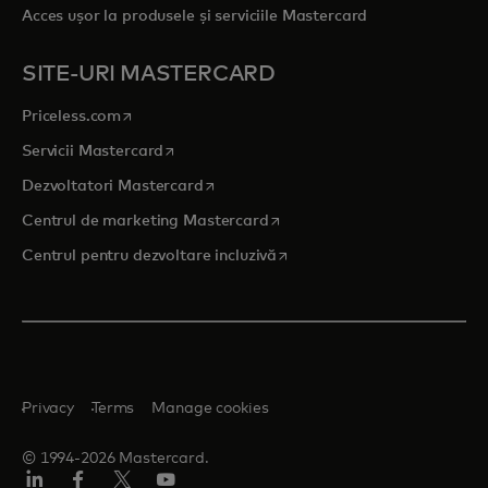
Acces ușor la produsele și serviciile Mastercard
SITE-URI MASTERCARD
opens in a new tab
Priceless.com
opens in a new tab
Servicii Mastercard
opens in a new tab
Dezvoltatori Mastercard
opens in a new tab
Centrul de marketing Mastercard
opens in a new tab
Centrul pentru dezvoltare incluzivă
Privacy
Terms
Manage cookies
© 1994-2026 Mastercard.