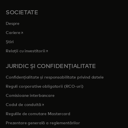
SOCIETATE
Despre
opens in a new tab
Cariere
Știri
opens in a new tab
Relații cu investitorii
JURIDIC ȘI CONFIDENȚIALITATE
Confidențialitate și responsabilitate privind datele
Reguli corporative obligatorii (RCO-uri)
Comisioane interbancare
opens in a new tab
Codul de conduită
Regulile de comutare Mastercard
Prezentare generală a reglementărilor