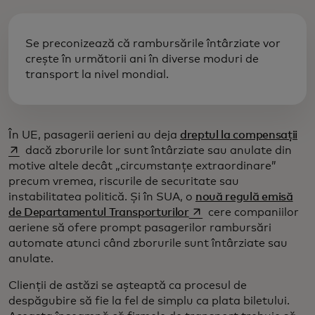
Se preconizează că rambursările întârziate vor
crește în următorii ani în diverse moduri de
transport la nivel mondial.
ope
În UE, pasagerii aerieni au deja
dreptul la compensații
dacă zborurile lor sunt întârziate sau anulate din
motive altele decât „circumstanțe extraordinare”
precum vremea, riscurile de securitate sau
instabilitatea politică. Și în SUA, o
nouă regulă emisă
opens in a new tab
de Departamentul Transporturilor
cere companiilor
aeriene să ofere prompt pasagerilor rambursări
automate atunci când zborurile sunt întârziate sau
anulate.
Clienții de astăzi se așteaptă ca procesul de
despăgubire să fie la fel de simplu ca plata biletului.