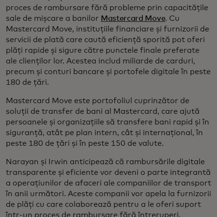
proces de rambursare fără probleme prin capacitățile
sale de mișcare a banilor
Mastercard Move
. Cu
Mastercard Move, instituțiile financiare și furnizorii de
servicii de plată care caută eficiență sporită pot oferi
plăți rapide și sigure către punctele finale preferate
ale clienților lor. Acestea includ miliarde de carduri,
precum și conturi bancare și portofele digitale în peste
180 de țări.
Mastercard Move este portofoliul cuprinzător de
soluții de transfer de bani al Mastercard, care ajută
persoanele și organizațiile să transfere bani rapid și în
siguranță, atât pe plan intern, cât și internațional, în
peste 180 de țări și în peste 150 de valute.
Narayan și Irwin anticipează că rambursările digitale
transparente și eficiente vor deveni o parte integrantă
a operațiunilor de afaceri ale companiilor de transport
în anii următori. Aceste companii vor apela la furnizorii
de plăți cu care colaborează pentru a le oferi suport
într-un proces de rambursare fără întreruperi.