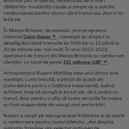
anumite țări: în special, necesitatea de a oferi
călătorilor modalități rapide și simple de a solicita
rambursarea banilor atunci când trenul sau zborul lor
întârzie.
În Marea Britanie, de exemplu, prin programul
opens in a new tab
național
Delay Repay
, navetiștii au dreptul la
despăgubiri dacă trenurile lor întârzie cu 15 până la
30 de minute sau mai mult. În anul 2022-2023,
operatorii de trenuri din Marea Britanie au rambursat
opens in a n
clienților un total de peste
101 milioane GBP
.
Antreprenorul Rupert McKillop este unul dintre acei
navetiști. Luna trecută, a plecat de acasă din
Oxfordshire pentru o întâlnire importantă, având
suficient timp să ajungă la biroul său din Londra cu
trenul, doar pentru a afla că toate serviciile feroviare
au fost suspendate din cauza unei perturbări.
Rupert a reușit să reprogrameze întâlnirea și să ceară
o rambursare pentru costul biletului. „Am deschis
aplicația Trainline, am selectat opțiunea de