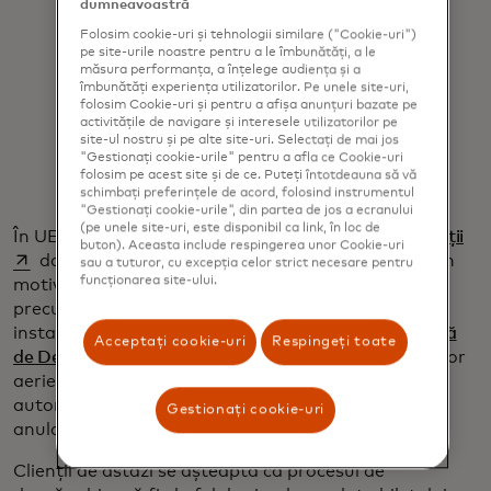
călătoresc în prezent, există o nevoie
dumneavoastră
Folosim cookie-uri și tehnologii similare ("Cookie-uri")
tot mai mare de a simplifica procesul
pe site-urile noastre pentru a le îmbunătăți, a le
de compensare atunci când apar
măsura performanța, a înțelege audiența și a
îmbunătăți experiența utilizatorilor. Pe unele site-uri,
întârzieri în călătorie,
folosim Cookie-uri și pentru a afișa anunțuri bazate pe
activitățile de navigare și interesele utilizatorilor pe
site-ul nostru și pe alte site-uri. Selectați de mai jos
Tulsi Narayan
Head of Commercial & New
"Gestionați cookie-urile" pentru a afla ce Cookie-uri
Payment Flows Europe at Mastercard
folosim pe acest site și de ce. Puteți întotdeauna să vă
schimbați preferințele de acord, folosind instrumentul
"Gestionați cookie-urile", din partea de jos a ecranului
(pe unele site-uri, este disponibil ca link, în loc de
ope
În UE, pasagerii aerieni au deja
dreptul la compensații
buton). Aceasta include respingerea unor Cookie-uri
dacă zborurile lor sunt întârziate sau anulate din
sau a tuturor, cu excepția celor strict necesare pentru
funcționarea site-ului.
motive altele decât „circumstanțe extraordinare”
precum vremea, riscurile de securitate sau
instabilitatea politică. Și în SUA, o
nouă regulă emisă
Acceptați cookie-uri
Respingeți toate
opens in a new tab
de Departamentul Transporturilor
cere companiilor
aeriene să ofere prompt pasagerilor rambursări
automate atunci când zborurile sunt întârziate sau
Gestionați cookie-uri
anulate.
Clienții de astăzi se așteaptă ca procesul de