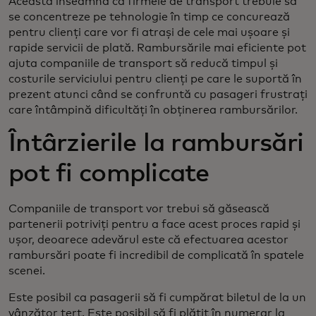
Aceasta înseamnă că firmele de transport trebuie să
se concentreze pe tehnologie în timp ce concurează
pentru clienți care vor fi atrași de cele mai ușoare și
rapide servicii de plată. Rambursările mai eficiente pot
ajuta companiile de transport să reducă timpul și
costurile serviciului pentru clienți pe care le suportă în
prezent atunci când se confruntă cu pasageri frustrați
care întâmpină dificultăți în obținerea rambursărilor.
Întârzierile la rambursări
pot fi complicate
Companiile de transport vor trebui să găsească
partenerii potriviți pentru a face acest proces rapid și
ușor, deoarece adevărul este că efectuarea acestor
rambursări poate fi incredibil de complicată în spatele
scenei.
Este posibil ca pasagerii să fi cumpărat biletul de la un
vânzător terț. Este posibil să fi plătit în numerar la