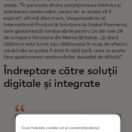
stație. "În perioada dintre achiziționarea biletului și
solicitarea rambursării, cardul lor ar putea să fi
expirat”, afirmă Alan Irwin, Vicepreședinte al
International Product & Solutions la Global Payments,
care gestionează rambursările pentru 14 din cele 28
de companii feroviare din Marea Britanie. „Și dacă
călătorul este turist sau călătorește în scop de afaceri,
cardul său ar putea fi emis în altă țară, ceea ce poate
face gestionarea rambursărilor deosebit de dificilă.”
Îndreptare către soluții
digitale și integrate
Pe măsură ce tot mai mulți oameni
Cum folosim cookie-uri și consimțământul