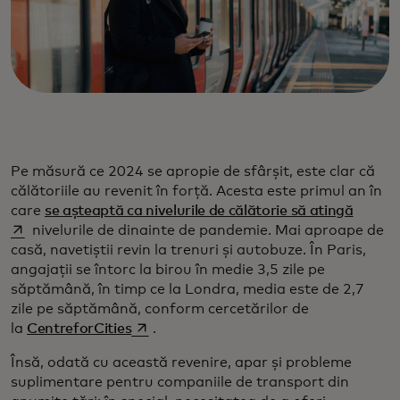
Pe măsură ce 2024 se apropie de sfârșit, este clar că
călătoriile au revenit în forță. Acesta este primul an în
opens 
care
se așteaptă ca nivelurile de călătorie să atingă
nivelurile de dinainte de pandemie. Mai aproape de
casă, navetiștii revin la trenuri și autobuze. În Paris,
angajații se întorc la birou în medie 3,5 zile pe
săptămână, în timp ce la Londra, media este de 2,7
zile pe săptămână, conform cercetărilor de
opens in a new tab
la
CentreforCities
.
Însă, odată cu această revenire, apar și probleme
suplimentare pentru companiile de transport din