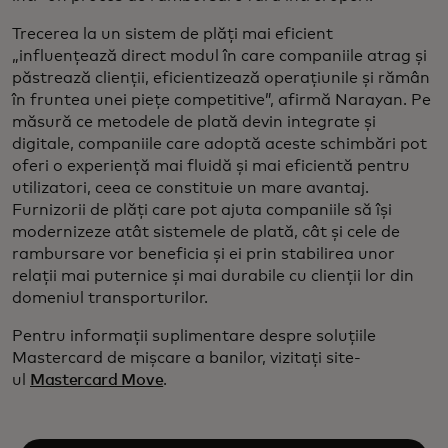
Trecerea la un sistem de plăți mai eficient
„influențează direct modul în care companiile atrag și
păstrează clienții, eficientizează operațiunile și rămân
în fruntea unei piețe competitive”, afirmă Narayan. Pe
măsură ce metodele de plată devin integrate și
digitale, companiile care adoptă aceste schimbări pot
oferi o experiență mai fluidă și mai eficientă pentru
utilizatori, ceea ce constituie un mare avantaj.
Furnizorii de plăți care pot ajuta companiile să își
modernizeze atât sistemele de plată, cât și cele de
rambursare vor beneficia și ei prin stabilirea unor
relații mai puternice și mai durabile cu clienții lor din
domeniul transporturilor.
Pentru informații suplimentare despre soluțiile
Mastercard de mișcare a banilor, vizitați site-
ul
Mastercard Move
.