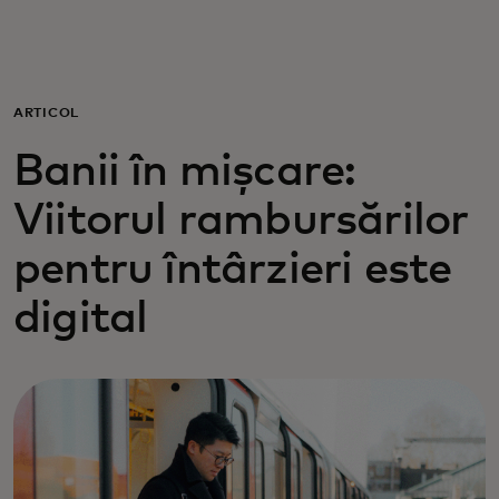
Pentru tine
Pentru companii
ARTICOL
Banii în mișcare:
Pentru întreaga lume
Viitorul rambursărilor
Pentru inovatori
pentru întârzieri este
digital
Știri și tendințe