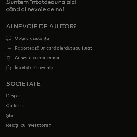
Suntem întotdeauna aici
când ai nevoie de noi
AI NEVOIE DE AJUTOR?
Obține asistență
Raportează un card pierdut sau furat
Găsește un bancomat
Întrebări frecvente
SOCIETATE
Despre
opens in a new tab
Cariere
Știri
opens in a new tab
Relații cu investitorii