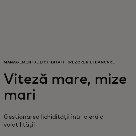
Pentru tine
Pentru companii
Pentru întreaga lume
MANAGEMENTUL LICHIDITĂȚII TREZORERIEI BANCARE
Pentru inovatori
Viteză mare, mize
Știri și tendințe
mari
Gestionarea lichidității într-o eră a
volatilității