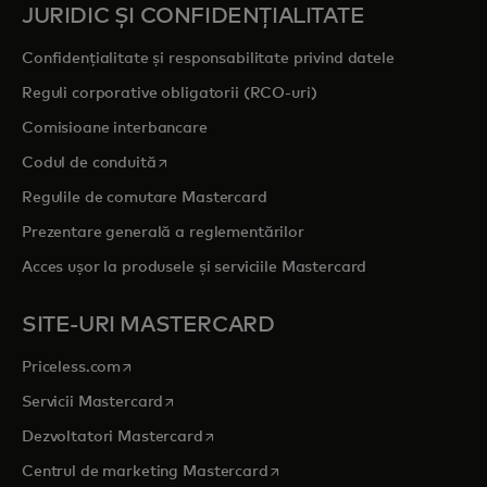
JURIDIC ȘI CONFIDENȚIALITATE
Confidențialitate și responsabilitate privind datele
Reguli corporative obligatorii (RCO-uri)
Comisioane interbancare
opens in a new tab
Codul de conduită
Regulile de comutare Mastercard
Prezentare generală a reglementărilor
Acces ușor la produsele și serviciile Mastercard
SITE-URI MASTERCARD
opens in a new tab
Priceless.com
opens in a new tab
Servicii Mastercard
opens in a new tab
Dezvoltatori Mastercard
opens in a new tab
Centrul de marketing Mastercard