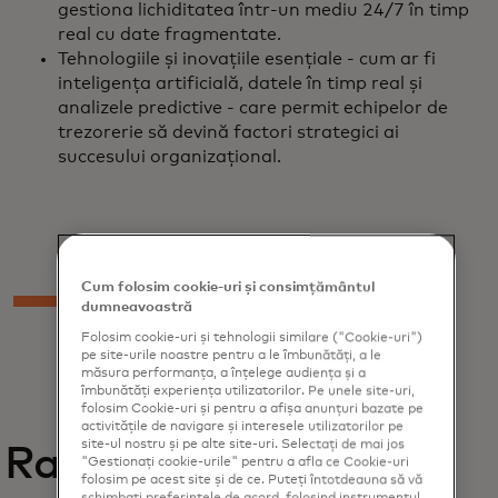
gestiona lichiditatea într-un mediu 24/7 în timp
real cu date fragmentate.
Tehnologiile și inovațiile esențiale - cum ar fi
inteligența artificială, datele în timp real și
analizele predictive - care permit echipelor de
trezorerie să devină factori strategici ai
succesului organizațional.
Cum folosim cookie-uri și consimțământul
dumneavoastră
Folosim cookie-uri și tehnologii similare ("Cookie-uri")
pe site-urile noastre pentru a le îmbunătăți, a le
măsura performanța, a înțelege audiența și a
îmbunătăți experiența utilizatorilor. Pe unele site-uri,
folosim Cookie-uri și pentru a afișa anunțuri bazate pe
activitățile de navigare și interesele utilizatorilor pe
site-ul nostru și pe alte site-uri. Selectați de mai jos
Rapoarte
"Gestionați cookie-urile" pentru a afla ce Cookie-uri
folosim pe acest site și de ce. Puteți întotdeauna să vă
schimbați preferințele de acord, folosind instrumentul