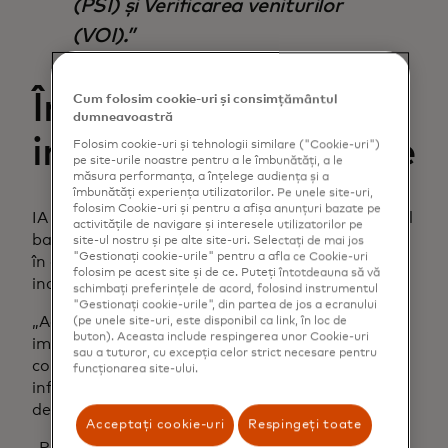
(PSI) și Verificarea veniturilor
(VOI).
Îmbunătățirea
Cum folosim cookie-uri și consimțământul
dumneavoastră
incluziunii financiare
Folosim cookie-uri și tehnologii similare ("Cookie-uri")
pe site-urile noastre pentru a le îmbunătăți, a le
măsura performanța, a înțelege audiența și a
îmbunătăți experiența utilizatorilor. Pe unele site-uri,
folosim Cookie-uri și pentru a afișa anunțuri bazate pe
IA oferă numeroase oportunități pentru sistemul
activitățile de navigare și interesele utilizatorilor pe
bancar deschis, iar un aspect crucial este modul
site-ul nostru și pe alte site-uri. Selectați de mai jos
"Gestionați cookie-urile" pentru a afla ce Cookie-uri
în care face ca acordarea de credite să fie mai
folosim pe acest site și de ce. Puteți întotdeauna să vă
incluzivă.
schimbați preferințele de acord, folosind instrumentul
"Gestionați cookie-urile", din partea de jos a ecranului
„Agențiile de credit tradiționale nu oferă o
(pe unele site-uri, este disponibil ca link, în loc de
buton). Aceasta include respingerea unor Cookie-uri
imagine completă a sănătății financiare a unui
sau a tuturor, cu excepția celor strict necesare pentru
consumator, iar scorurile de credit exclud adesea
funcționarea site-ului.
informații relevante precum veniturile și fluxurile
de numerar”, spune Serge Benard și subliniază:
Acceptați cookie-uri
Respingeți toate