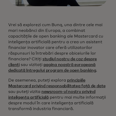
Vrei să explorezi cum Bunq, una dintre cele mai
mari neobănci din Europa, a combinat
capacitățile de open banking ale Mastercard cu
inteligența artificială pentru a crea un asistent
financiar inovator care oferă utilizatorilor
răspunsuri la întrebări despre obiceiurile lor
financiare? Citiți
studiul nostru de caz despre
clienți
sau vizitați
pagina noastră europeană
dedicată întregului program de open banking
.
De asemenea, puteți explora
principiile
Mastercard privind responsabilitatea față de date
sau puteți vizita
newsroom-ul nostru privind
inteligența artificială
pentru mai multe informații
despre modul în care inteligența artificială
transformă industria financiară.