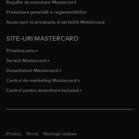
Regulile de comutare Mastercard
Prezentare generală a reglementărilor
Acces ușor la produsele și serviciile Mastercard
SITE-URI MASTERCARD
opens in a new tab
Priceless.com
opens in a new tab
Servicii Mastercard
opens in a new tab
Dezvoltatori Mastercard
opens in a new tab
Centrul de marketing Mastercard
opens in a new tab
Centrul pentru dezvoltare incluzivă
Privacy
Terms
Manage cookies