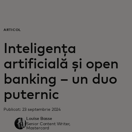
Pentru tine
Pentru companii
ARTICOL
Inteligența
Pentru întreaga lume
artificială și open
Pentru inovatori
banking – un duo
Știri și tendințe
puternic
Publicat: 23 septembrie 2024
Louise Basse
Senior Content Writer,
Mastercard