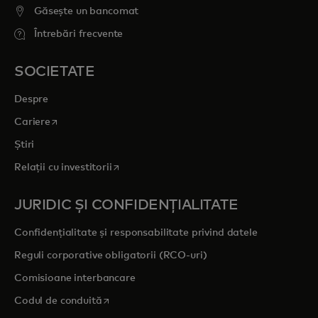
Găsește un bancomat
Întrebări frecvente
SOCIETATE
Despre
opens in a new tab
Cariere
Știri
opens in a new tab
Relații cu investitorii
JURIDIC ȘI CONFIDENȚIALITATE
Confidențialitate și responsabilitate privind datele
Reguli corporative obligatorii (RCO-uri)
Comisioane interbancare
opens in a new tab
Codul de conduită