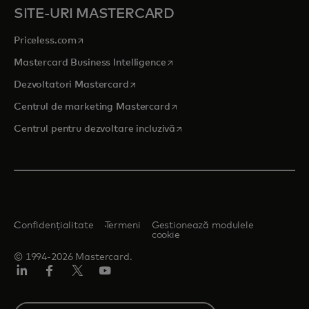
SITE-URI MASTERCARD
opens in a new tab
Priceless.com
opens in a new tab
Mastercard Business Intelligence
opens in a new tab
Dezvoltatori Mastercard
opens in a new tab
Centrul de marketing Mastercard
opens in a new tab
Centrul pentru dezvoltare incluzivă
Confidențialitate
Termeni
Gestionează modulele
cookie
© 1994-2026 Mastercard.
LinkedIn
Facebook
Twitter/X
YouTube
Select