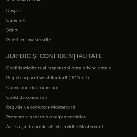
Despre
opens in a new tab
Cariere
opens in a new tab
Știri
opens in a new tab
Relații cu investitorii
JURIDIC ȘI CONFIDENȚIALITATE
Confidențialitate și responsabilitate privind datele
Reguli corporative obligatorii (RCO-uri)
Comisioane interbancare
opens in a new tab
Codul de conduită
Regulile de comutare Mastercard
Prezentare generală a reglementărilor
Acces ușor la produsele și serviciile Mastercard