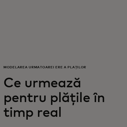
Pentru tine
Pentru companii
Pentru întreaga lume
Pentru inovatori
MODELAREA URMĂTOAREI ERE A PLĂȚILOR
Ce urmează
Știri și tendințe
pentru plățile în
timp real