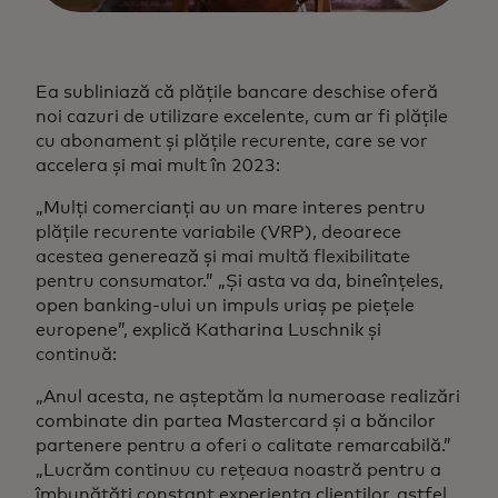
Ea subliniază că plățile bancare deschise oferă
noi cazuri de utilizare excelente, cum ar fi plățile
cu abonament și plățile recurente, care se vor
accelera și mai mult în 2023:
„Mulți comercianți au un mare interes pentru
plățile recurente variabile (VRP), deoarece
acestea generează și mai multă flexibilitate
pentru consumator.” „Și asta va da, bineînțeles,
open banking-ului un impuls uriaș pe piețele
europene”, explică Katharina Luschnik și
continuă:
„Anul acesta, ne așteptăm la numeroase realizări
combinate din partea Mastercard și a băncilor
partenere pentru a oferi o calitate remarcabilă.”
„Lucrăm continuu cu rețeaua noastră pentru a
îmbunătăți constant experiența clienților, astfel