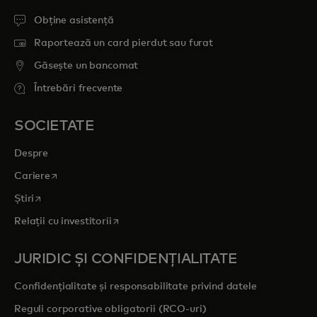
Obține asistență
Raportează un card pierdut sau furat
Găsește un bancomat
Întrebări frecvente
SOCIETATE
Despre
opens in a new tab
Cariere
opens in a new tab
Știri
opens in a new tab
Relații cu investitorii
JURIDIC ȘI CONFIDENȚIALITATE
Confidențialitate și responsabilitate privind datele
Reguli corporative obligatorii (RCO-uri)