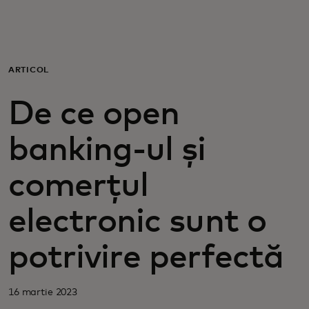
Pentru tine
Pentru companii
ARTICOL
De ce open
Pentru întreaga lume
banking-ul și
Pentru inovatori
comerțul
Știri și tendințe
electronic sunt o
potrivire perfectă
16 martie 2023