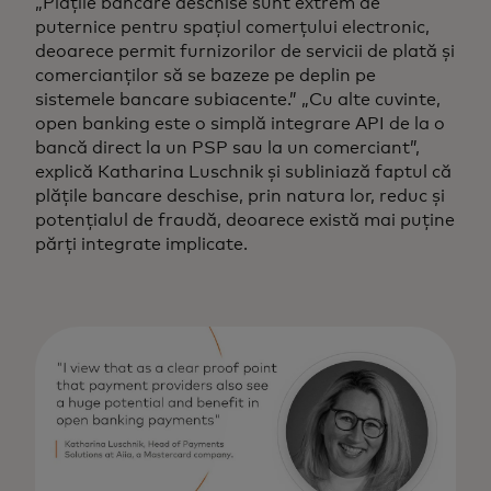
„Plățile bancare deschise sunt extrem de
puternice pentru spațiul comerțului electronic,
deoarece permit furnizorilor de servicii de plată și
comercianților să se bazeze pe deplin pe
sistemele bancare subiacente.” „Cu alte cuvinte,
open banking este o simplă integrare API de la o
bancă direct la un PSP sau la un comerciant”,
explică Katharina Luschnik și subliniază faptul că
plățile bancare deschise, prin natura lor, reduc și
potențialul de fraudă, deoarece există mai puține
părți integrate implicate.