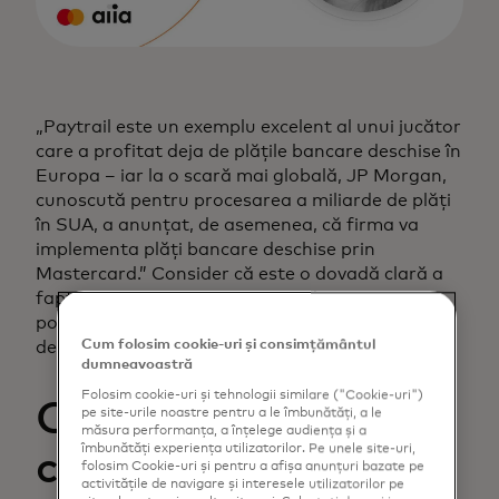
„Paytrail este un exemplu excelent al unui jucător
care a profitat deja de plățile bancare deschise în
Europa – iar la o scară mai globală, JP Morgan,
cunoscută pentru procesarea a miliarde de plăți
în SUA, a anunțat, de asemenea, că firma va
implementa plăți bancare deschise prin
Mastercard.” Consider că este o dovadă clară a
faptului că furnizorii de plăți văd și ei un
potențial și un beneficiu uriaș în plățile bancare
Cum folosim cookie-uri și consimțământul
deschise.
dumneavoastră
Folosim cookie-uri și tehnologii similare ("Cookie-uri")
Calitatea
pe site-urile noastre pentru a le îmbunătăți, a le
măsura performanța, a înțelege audiența și a
îmbunătăți experiența utilizatorilor. Pe unele site-uri,
construcțiilor este
folosim Cookie-uri și pentru a afișa anunțuri bazate pe
activitățile de navigare și interesele utilizatorilor pe