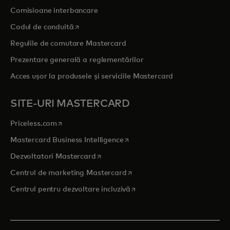
Comisioane interbancare
opens in a new tab
Codul de conduită
Regulile de comutare Mastercard
Prezentare generală a reglementărilor
Acces ușor la produsele și serviciile Mastercard
SITE-URI MASTERCARD
opens in a new tab
Priceless.com
opens in a new tab
Mastercard Business Intelligence
opens in a new tab
Dezvoltatori Mastercard
opens in a new tab
Centrul de marketing Mastercard
opens in a new tab
Centrul pentru dezvoltare incluzivă