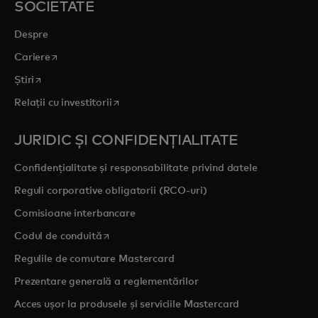
SOCIETATE
Despre
opens in a new tab
Cariere
opens in a new tab
Știri
opens in a new tab
Relații cu investitorii
JURIDIC ȘI CONFIDENȚIALITATE
Confidențialitate și responsabilitate privind datele
Reguli corporative obligatorii (RCO-uri)
Comisioane interbancare
opens in a new tab
Codul de conduită
Regulile de comutare Mastercard
Prezentare generală a reglementărilor
Acces ușor la produsele și serviciile Mastercard