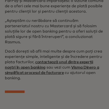
FarPay și Mastercard împărtășesc o viziune comună
de a oferi cele mai bune experiențe de plată posibile
pentru clienții lor și pentru clienții acestora.
„Așteptăm cu nerăbdare să continuăm
parteneriatul nostru cu Mastercard și să folosim
soluțiile lor de open banking pentru a oferi soluții de
plată sigure și fără întreruperi”, a concluzionat
Rasmus.
Dacă dorești să afli mai multe despre cum poți crea
experiențe simple, inteligente și de încredere pentru
plata facturilor,
contactează unul dintre experții
noștri în open banking
sau vezi cum
Visma Dinero a
simplificat procesul de facturare
cu ajutorul open
banking.