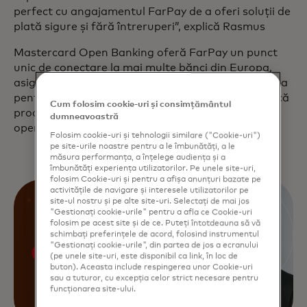
perfect cu angajamentul FarPay de a oferi soluții de
plată sigure și fără întreruperi”, explică Rasmus
Mastercard Open Banking oferă FarPay un punct
unic de conectare la mai multe bănci din Europa,
asigurând conformitatea, securitatea și fiabilitatea
pentru toate părțile implicate. Acest lucru simplifică
Cum folosim cookie-uri și consimțământul
procesul de integrare și reduce costurile și riscurile
dumneavoastră
operaționale pentru FarPay și clienții săi.
Folosim cookie-uri și tehnologii similare ("Cookie-uri")
pe site-urile noastre pentru a le îmbunătăți, a le
măsura performanța, a înțelege audiența și a
îmbunătăți experiența utilizatorilor. Pe unele site-uri,
folosim Cookie-uri și pentru a afișa anunțuri bazate pe
activitățile de navigare și interesele utilizatorilor pe
site-ul nostru și pe alte site-uri. Selectați de mai jos
"Gestionați cookie-urile" pentru a afla ce Cookie-uri
folosim pe acest site și de ce. Puteți întotdeauna să vă
schimbați preferințele de acord, folosind instrumentul
"Gestionați cookie-urile", din partea de jos a ecranului
(pe unele site-uri, este disponibil ca link, în loc de
buton). Aceasta include respingerea unor Cookie-uri
sau a tuturor, cu excepția celor strict necesare pentru
funcționarea site-ului.