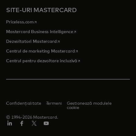
SITE-URI MASTERCARD
opens in a new tab
Priceless.com
opens in a new tab
Mastercard Business Intelligence
opens in a new tab
Dezvoltatori Mastercard
opens in a new tab
Centrul de marketing Mastercard
opens in a new tab
Centrul pentru dezvoltare incluzivă
Confidențialitate
Termeni
Gestionează modulele
cookie
© 1994-2026 Mastercard.
LinkedIn
Facebook
Twitter/X
YouTube