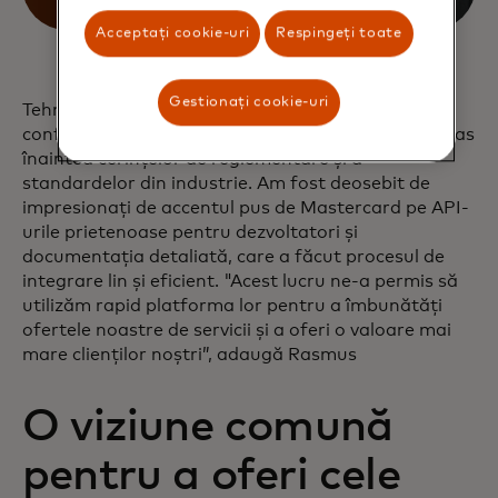
Acceptați cookie-uri
Respingeți toate
Gestionați cookie-uri
Tehnologia avansată a Mastercard și accentul pe
conformitate ne asigură că suntem mereu cu un pas
înaintea cerințelor de reglementare și a
standardelor din industrie. Am fost deosebit de
impresionați de accentul pus de Mastercard pe API-
urile prietenoase pentru dezvoltatori și
documentația detaliată, care a făcut procesul de
integrare lin și eficient. "Acest lucru ne-a permis să
utilizăm rapid platforma lor pentru a îmbunătăți
ofertele noastre de servicii și a oferi o valoare mai
mare clienților noștri”, adaugă Rasmus
O viziune comună
pentru a oferi cele