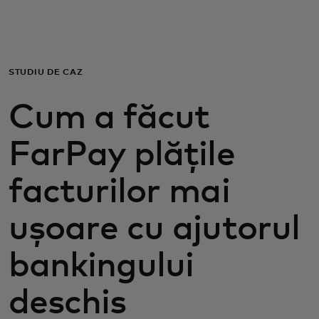
Pentru tine
Pentru companii
STUDIU DE CAZ
Cum a făcut
Pentru întreaga lume
FarPay plățile
Pentru inovatori
facturilor mai
Știri și tendințe
ușoare cu ajutorul
bankingului
deschis