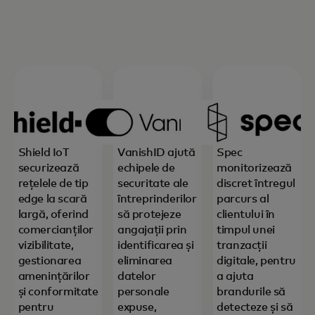
Shield IoT
VanishID ajută
Spec
securizează
echipele de
monitorizează
rețelele de tip
securitate ale
discret întregul
edge la scară
întreprinderilor
parcurs al
largă, oferind
să protejeze
clientului în
comercianților
angajații prin
timpul unei
vizibilitate,
identificarea și
tranzacții
gestionarea
eliminarea
digitale, pentru
amenințărilor
datelor
a ajuta
și conformitate
personale
brandurile să
pentru
expuse,
detecteze și să