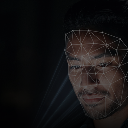
Pentru tine
Pentru companii
Pentru întreaga lume
Pentru inovatori
Știri și tendințe