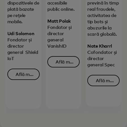
dispozitivele de
accesibile
prevină în timp
plată bazate
public online.
real fraudele,
pe rețele
activitatea de
Matt Polak
mobile.
tip bots și
Fondator și
abuzurile la
Udi Solomon
director
scară globală.
Fondator și
general
director
VanishID
Nate Kharrl
general Shield
Cofondator și
IoT
director
Află mai
general Spec
opens in a new tab
multe
Află mai
Află mai
opens in a new tab
multe
opens in 
multe