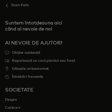
Start Path
Suntem întotdeauna aici
când ai nevoie de noi
AI NEVOIE DE AJUTOR?
Obține asistență
Raportează un card pierdut sau furat
Găsește un bancomat
Întrebări frecvente
SOCIETATE
Despre
opens in a new tab
Cariere