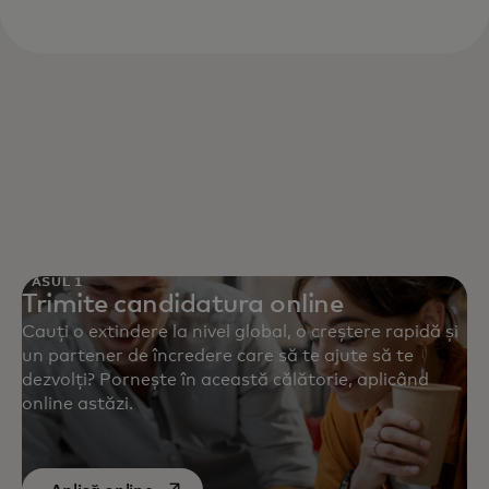
PASUL 1
Trimite candidatura online
Cauți o extindere la nivel global, o creștere rapidă și
un partener de încredere care să te ajute să te
dezvolți? Pornește în această călătorie, aplicând
online astăzi.