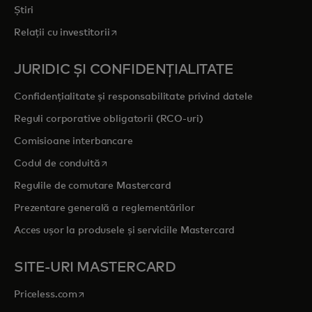
Știri
opens in a new tab
Relații cu investitorii
JURIDIC ȘI CONFIDENȚIALITATE
Confidențialitate și responsabilitate privind datele
Reguli corporative obligatorii (RCO-uri)
Comisioane interbancare
opens in a new tab
Codul de conduită
Regulile de comutare Mastercard
Prezentare generală a reglementărilor
Acces ușor la produsele și serviciile Mastercard
SITE-URI MASTERCARD
opens in a new tab
Priceless.com