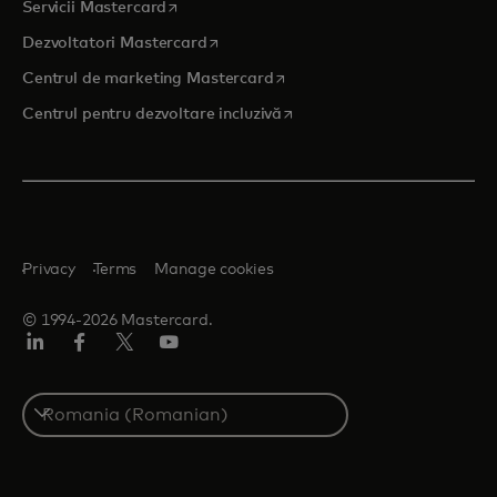
opens in a new tab
Servicii Mastercard
opens in a new tab
Dezvoltatori Mastercard
opens in a new tab
Centrul de marketing Mastercard
opens in a new tab
Centrul pentru dezvoltare incluzivă
Privacy
Terms
Manage cookies
© 1994-2026 Mastercard.
LinkedIn
Facebook
Twitter/X
YouTube
Select
a
country