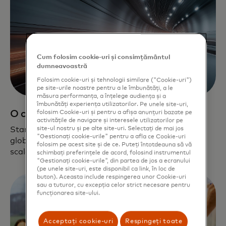
Cum folosim cookie-uri și consimțământul
dumneavoastră
Folosim cookie-uri și tehnologii similare ("Cookie-uri")
pe site-urile noastre pentru a le îmbunătăți, a le
măsura performanța, a înțelege audiența și a
îmbunătăți experiența utilizatorilor. Pe unele site-uri,
O cale rapidă către extindere
folosim Cookie-uri și pentru a afișa anunțuri bazate pe
activitățile de navigare și interesele utilizatorilor pe
Startup-urile se bazează pe rețeaua noastră
site-ul nostru și pe alte site-uri. Selectați de mai jos
"Gestionați cookie-urile" pentru a afla ce Cookie-uri
globală, parteneriatele și soluțiile fintech pentru a
folosim pe acest site și de ce. Puteți întotdeauna să vă
scala cu succes.
schimbați preferințele de acord, folosind instrumentul
"Gestionați cookie-urile", din partea de jos a ecranului
(pe unele site-uri, este disponibil ca link, în loc de
buton). Aceasta include respingerea unor Cookie-uri
sau a tuturor, cu excepția celor strict necesare pentru
funcționarea site-ului.
Acceptați cookie-uri
Respingeți toate