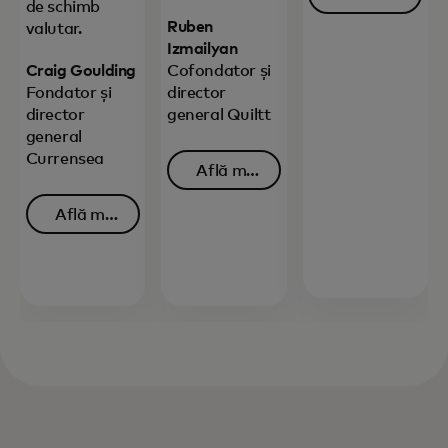
de schimb
opens in 
multe
Ruben
valutar.
Izmailyan
Craig Goulding
Cofondator și
Fondator și
director
director
general Quiltt
general
Currensea
Află mai
opens in a new tab
multe
Află mai
opens in a new tab
multe