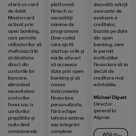
oferă un card
platformă
dezvoltă soluții
de debit
fintech cu
avansate de
Mastercard
necesități
evaluare a
activat prin
minime de
creditelor,
open banking,
programare
bazate pe date
care permite
(low-code)
din open
utilizatorilor să
care ajută
banking, care
cheltuiască în
startup-urile și
le permit
străinătate
micile afaceri
instituțiilor
direct din
să acceseze
financiare să ia
conturile lor
date prin open
decizii de
bancare,
banking și să
creditare mai
eliminând
creeze
echitabile.
necesitatea
instrumente
Michael Diguet
conturilor
financiare
Director
forex sau a
personalizate,
general la
cardurilor
fără echipe
Algoan
preplătite și
tehnice extinse
reducând
sau integrări
comisioanele
complexe
Află mai