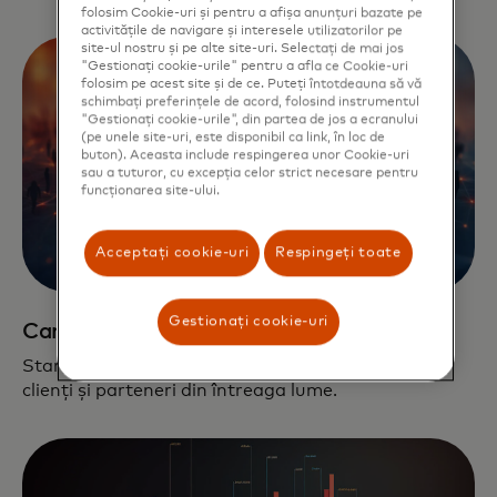
folosim Cookie-uri și pentru a afișa anunțuri bazate pe
activitățile de navigare și interesele utilizatorilor pe
site-ul nostru și pe alte site-uri. Selectați de mai jos
"Gestionați cookie-urile" pentru a afla ce Cookie-uri
folosim pe acest site și de ce. Puteți întotdeauna să vă
schimbați preferințele de acord, folosind instrumentul
"Gestionați cookie-urile", din partea de jos a ecranului
(pe unele site-uri, este disponibil ca link, în loc de
buton). Aceasta include respingerea unor Cookie-uri
sau a tuturor, cu excepția celor strict necesare pentru
funcționarea site-ului.
Acceptați cookie-uri
Respingeți toate
Gestionați cookie-uri
Canale și clienți
Start Path le oferă startup-urilor access la mii de
clienți și parteneri din întreaga lume.