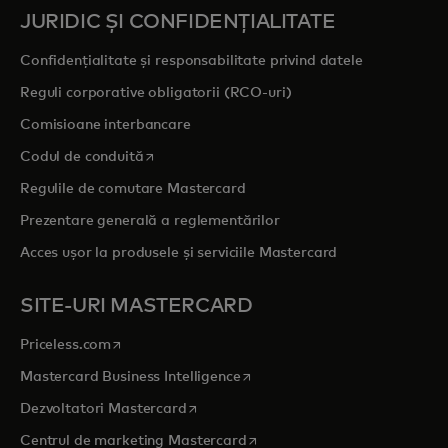
JURIDIC ȘI CONFIDENȚIALITATE
Confidențialitate și responsabilitate privind datele
Reguli corporative obligatorii (RCO-uri)
Comisioane interbancare
opens in a new tab
Codul de conduită
Regulile de comutare Mastercard
Prezentare generală a reglementărilor
Acces ușor la produsele și serviciile Mastercard
SITE-URI MASTERCARD
opens in a new tab
Priceless.com
opens in a new tab
Mastercard Business Intelligence
opens in a new tab
Dezvoltatori Mastercard
opens in a new tab
Centrul de marketing Mastercard