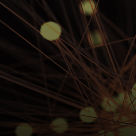
Pentru tine
Pentru companii
Pentru întreaga lume
Pentru inovatori
Știri și tendințe