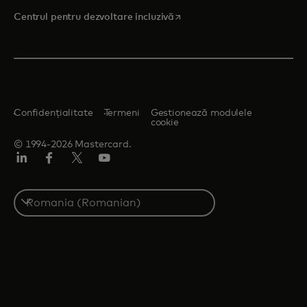
opens in a new tab
Centrul pentru dezvoltare incluzivă
Confidențialitate
Termeni
Gestionează modulele
cookie
© 1994-2026 Mastercard.
LinkedIn
Facebook
Twitter/X
YouTube
Select
a
country