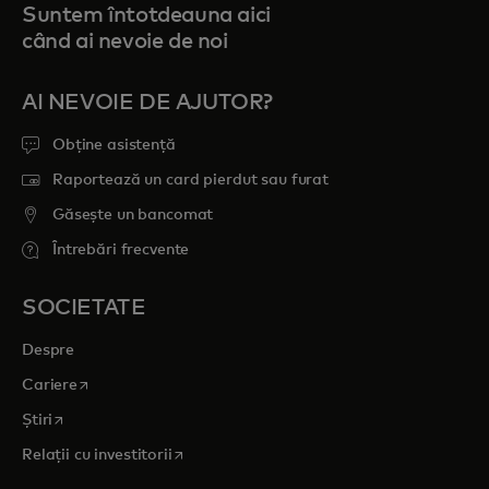
Suntem întotdeauna aici
când ai nevoie de noi
AI NEVOIE DE AJUTOR?
Obține asistență
Raportează un card pierdut sau furat
Găsește un bancomat
Întrebări frecvente
SOCIETATE
Despre
opens in a new tab
Cariere
opens in a new tab
Știri
opens in a new tab
Relații cu investitorii