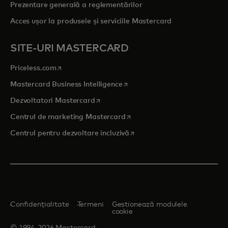
Prezentare generală a reglementărilor
Acces ușor la produsele și serviciile Mastercard
SITE-URI MASTERCARD
opens in a new tab
Priceless.com
opens in a new tab
Mastercard Business Intelligence
opens in a new tab
Dezvoltatori Mastercard
opens in a new tab
Centrul de marketing Mastercard
opens in a new tab
Centrul pentru dezvoltare incluzivă
Confidențialitate
Termeni
Gestionează modulele
cookie