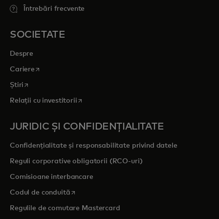
Întrebări frecvente
SOCIETATE
Despre
opens in a new tab
Cariere
opens in a new tab
Știri
opens in a new tab
Relații cu investitorii
JURIDIC ȘI CONFIDENȚIALITATE
Confidențialitate și responsabilitate privind datele
Reguli corporative obligatorii (RCO-uri)
Comisioane interbancare
opens in a new tab
Codul de conduită
Regulile de comutare Mastercard