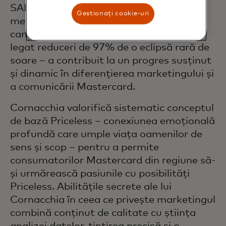
SABRE Awards. Una dintre cele mai
Gestionați cookie-uri
mediatizate inițiative premiate –
campania „Vânzări astronomice” care a
legat reduceri de 97% de o eclipsă rară de
soare – a contribuit la un progres susținut
și dinamic în diferențierea marketingului și
a comunicării Mastercard.
Cornacchia valorifică sistematic conceptul
de bază Priceless – conexiunea emoțională
profundă care umple viața oamenilor de
sens și scop – pentru a permite
consumatorilor Mastercard din regiune să-
și urmărească pasiunile cu posibilități
Priceless. Abilitățile secrete ale lui
Cornacchia în ceea ce privește marketingul
combină conținut de calitate cu știința