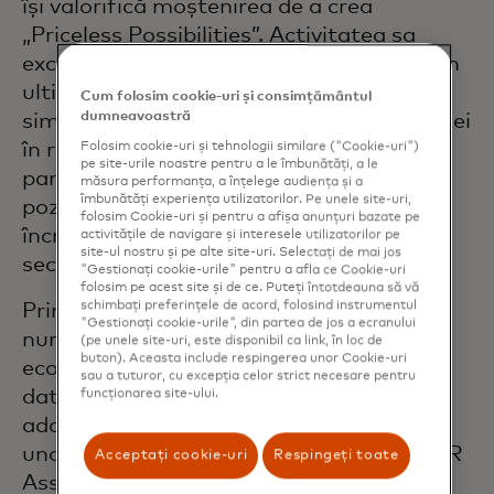
își valorifică moștenirea de a crea
„Priceless Possibilities”. Activitatea sa
excepțională de construire a brandului din
ultimii ani a inclus lansarea identității
Cum folosim cookie-uri și consimțământul
dumneavoastră
simbolice și sonore inovatoare a companiei
în regiunea EEMEA, iar în timpul
Folosim cookie-uri și tehnologii similare ("Cookie-uri")
pe site-urile noastre pentru a le îmbunătăți, a le
pandemiei a dus la consolidarea
măsura performanța, a înțelege audiența și a
îmbunătăți experiența utilizatorilor. Pe unele site-uri,
poziționării Mastercard ca o voce de
folosim Cookie-uri și pentru a afișa anunțuri bazate pe
încredere pentru tranzacții sigure,
activitățile de navigare și interesele utilizatorilor pe
site-ul nostru și pe alte site-uri. Selectați de mai jos
securizate și rapide.
"Gestionați cookie-urile" pentru a afla ce Cookie-uri
folosim pe acest site și de ce. Puteți întotdeauna să vă
schimbați preferințele de acord, folosind instrumentul
Printre realizările lui Cornacchia se
"Gestionați cookie-urile", din partea de jos a ecranului
numără dezvoltarea unei noi strategii de
(pe unele site-uri, este disponibil ca link, în loc de
buton). Aceasta include respingerea unor Cookie-uri
ecommerce și utilizarea inteligentă a
sau a tuturor, cu excepția celor strict necesare pentru
datelor și tehnologiei pentru a susține
funcționarea site-ului.
adoptarea plăților contactless, în cadrul
unor campanii premiate la Middle East PR
Acceptați cookie-uri
Respingeți toate
Association (MEPRA), Dubai Lynx și