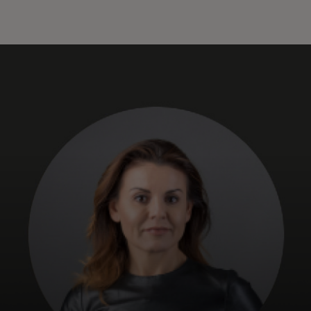
Pentru tine
Pentru companii
Pentru întreaga lume
Pentru inovatori
Știri și tendințe