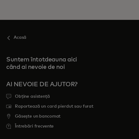
Pentru tine
Pentru companii
Acasă
Pentru întreaga lume
Suntem întotdeauna aici
când ai nevoie de noi
Pentru inovatori
AI NEVOIE DE AJUTOR?
Știri și tendințe
Obține asistență
Raportează un card pierdut sau furat
Găsește un bancomat
Întrebări frecvente