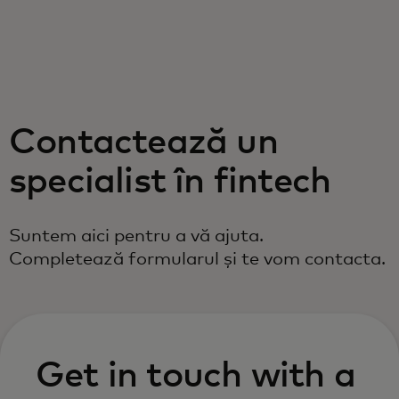
Pentru tine
Pentru companii
Contactează un
Pentru întreaga lume
specialist în fintech
Pentru inovatori
Suntem aici pentru a vă ajuta.
Completează formularul și te vom contacta.
Știri și tendințe
Get in touch with a