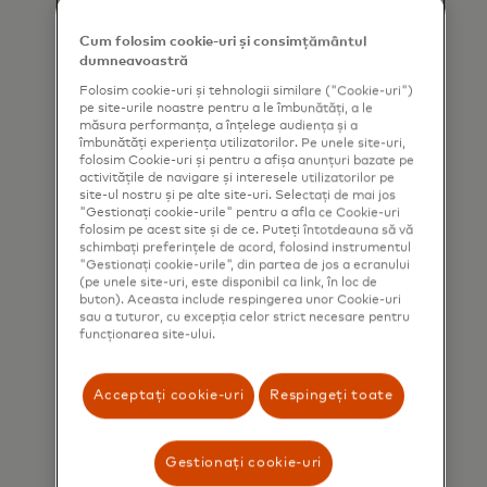
products, services and events, as
characters.
well as other topical business
Cum folosim cookie-uri și consimțământul
dumneavoastră
information by email. If I have
Folosim cookie-uri și tehnologii similare ("Cookie-uri")
shared my phone number, I confirm
pe site-urile noastre pentru a le îmbunătăți, a le
that I am also happy to be
măsura performanța, a înțelege audiența și a
îmbunătăți experiența utilizatorilor. Pe unele site-uri,
contacted by Mastercard for such
folosim Cookie-uri și pentru a afișa anunțuri bazate pe
marketing purposes by phone. I
activitățile de navigare și interesele utilizatorilor pe
site-ul nostru și pe alte site-uri. Selectați de mai jos
understand that I am free to
"Gestionați cookie-urile" pentru a afla ce Cookie-uri
folosim pe acest site și de ce. Puteți întotdeauna să vă
withdraw my consent at any time,
schimbați preferințele de acord, folosind instrumentul
free of charge, using the opt-out
"Gestionați cookie-urile", din partea de jos a ecranului
(pe unele site-uri, este disponibil ca link, în loc de
link provided in each email.
buton). Aceasta include respingerea unor Cookie-uri
sau a tuturor, cu excepția celor strict necesare pentru
funcționarea site-ului.
I acknowledge that my personal
data will be processed in
accordance with
Acceptați cookie-uri
Respingeți toate
Mastercard’s
Global Privacy Notice
.
By submitting this form, I also
Gestionați cookie-uri
confirm that I have read and agree