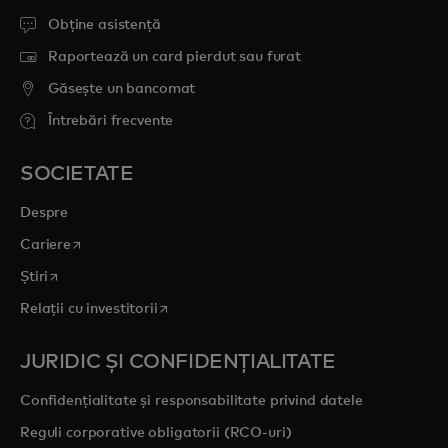
Obține asistență
Raportează un card pierdut sau furat
Găsește un bancomat
Întrebări frecvente
SOCIETATE
Despre
opens in a new tab
Cariere
opens in a new tab
Știri
opens in a new tab
Relații cu investitorii
JURIDIC ȘI CONFIDENȚIALITATE
Confidențialitate și responsabilitate privind datele
Reguli corporative obligatorii (RCO-uri)