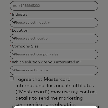
*
Industry
Filtering
*
Location
will
be
Filtering
applied
*
Company Size
will
after
be
3
Filtering
applied
*
Which solution are you interested in?
characters.
will
after
be
3
Filtering
applied
I agree that Mastercard
characters.
will
after
International Inc. and its affiliates
be
3
('Mastercard') may use my contact
applied
characters.
details to send me marketing
after
communications about its
3