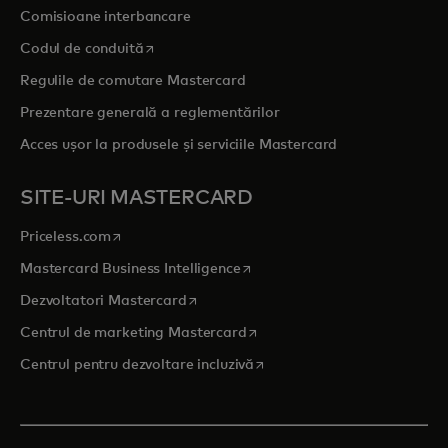
Comisioane interbancare
opens in a new tab
Codul de conduită
Regulile de comutare Mastercard
Prezentare generală a reglementărilor
Acces ușor la produsele și serviciile Mastercard
SITE-URI MASTERCARD
opens in a new tab
Priceless.com
opens in a new tab
Mastercard Business Intelligence
opens in a new tab
Dezvoltatori Mastercard
opens in a new tab
Centrul de marketing Mastercard
opens in a new tab
Centrul pentru dezvoltare incluzivă