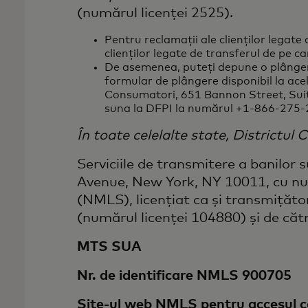
(numărul licenței 2525).
Pentru reclamații ale clienților legat
clienților legate de transferul de pe 
De asemenea, puteți depune o plângere
formular de plângere disponibil la acel
Consumatori, 651 Bannon Street, Suit
suna la DFPI la numărul +1-866-275-
În toate celelalte state, Districtul
Serviciile de transmitere a banilor
Avenue, New York, NY 10011, cu num
(NMLS), licențiat ca și transmițăto
(numărul licenței 104880) și de cătr
MTS SUA
Nr. de identificare NMLS 900705
Site-ul web NMLS pentru accesul 