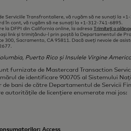
e de Serviciile Transfrontaliere, vă rugăm să ne sunați la 
card în cont, vă rugăm să ne sunați la +1-312-741-6895.
 la DFPI din California online, la adresa
Trimiteți o plâng
ași link și trimițându-l prin poștă la Departamentul de Prot
e 300, Sacramento, CA 95811. Dacă aveți nevoie de asiste
2677.
 Columbia, Puerto Rico și Insulele Virgine Americ
 sunt furnizate de Mastercard Transaction Serv
ărul de identificare 900705 al Sistemului Nați
r de bani de către Departamentul de Servicii Fi
e autoritățile de licențiere enumerate mai jos:
consumatorilor:
Access