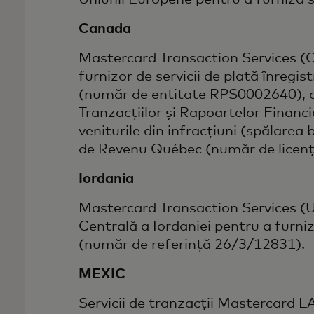
Canada
Mastercard Transaction Services (C
furnizor de servicii de plată înregi
(număr de entitate RPS0002640), o î
Tranzacțiilor și Rapoartelor Financ
veniturile din infracțiuni (spălarea 
de Revenu Québec (număr de licență 
Iordania
Mastercard Transaction Services (
Centrală a Iordaniei pentru a furniza 
(număr de referință 26/3/12831).
MEXIC
Servicii de tranzacții Mastercard 