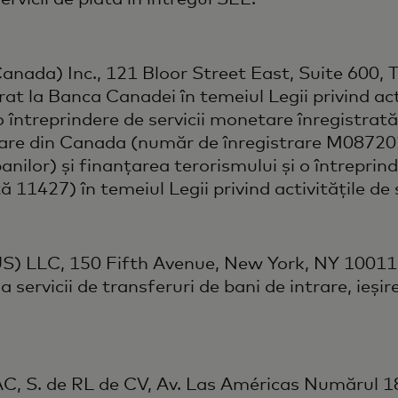
anada) Inc., 121 Bloor Street East, Suite 600
strat la Banca Canadei în temeiul Legii privind ac
ntreprindere de servicii monetare înregistrată
iare din Canada (număr de înregistrare M087202
banilor) și finanțarea terorismului și o întreprin
11427) în temeiul Legii privind activitățile de
US) LLC, 150 Fifth Avenue, New York, NY 10011
servicii de transferuri de bani de intrare, ieșire 
LAC, S. de RL de CV, Av. Las Américas Numărul 