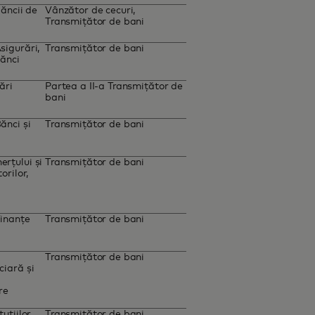
ăncii de
Vânzător de cecuri,
Transmițător de bani
igurări,
Transmițător de bani
Bănci
ări
Partea a II-a Transmițător de
bani
ănci și
Transmițător de bani
rțului și
Transmițător de bani
rilor,
Finanțe
Transmițător de bani
Transmițător de bani
iară și
a
are
uțiilor
Transmițător de bani