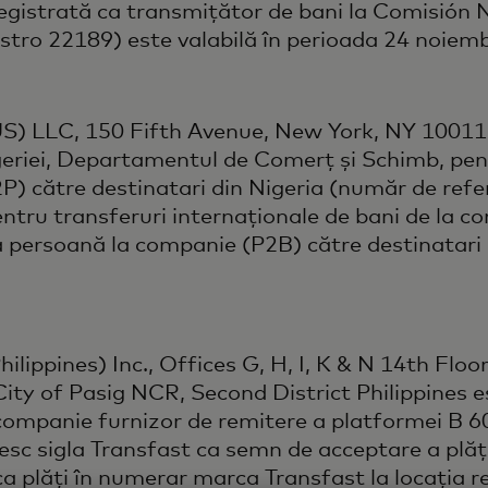
egistrată ca transmițător de bani la Comisión N
istro 22189) este valabilă în perioada 24 noiem
S) LLC, 150 Fifth Avenue, New York, NY 10011, 
eriei, Departamentul de Comerț și Schimb, pent
P) către destinatari din Nigeria (număr de refe
 transferuri internaționale de bani de la co
a persoană la companie (P2B) către destinatari 
lippines) Inc., Offices G, H, I, K & N 14th Floor,
ty of Pasig NCR, Second District Philippines e
 companie furnizor de remitere a platformei B 6
losesc sigla Transfast ca semn de acceptare a pl
ica plăți în numerar marca Transfast la locația r