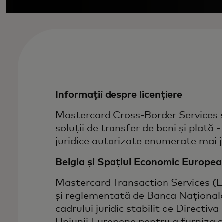
Informații despre licențiere
Mastercard Cross-Border Services și
soluții de transfer de bani și plată
juridice autorizate enumerate mai j
Belgia și Spațiul Economic Europe
Mastercard Transaction Services (
și reglementată de Banca Națională 
cadrului juridic stabilit de Directiv
Uniunii Europene pentru a furniza se