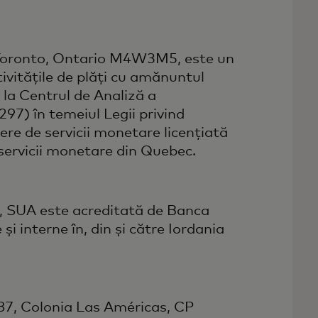
, Toronto, Ontario M4W3M5, este un
tivitățile de plăți cu amănuntul
 la Centrul de Analiză a
97) în temeiul Legii privind
dere de servicii monetare licențiată
 servicii monetare din Quebec.
, SUA este acreditată de Banca
și interne în, din și către Iordania
187, Colonia Las Américas, CP