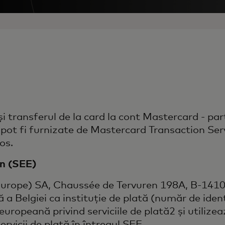
 transferul de la card la cont Mastercard - par
 - pot fi furnizate de Mastercard Transaction Ser
os.
an (SEE)
Europe) SA, Chaussée de Tervuren 198A, B-1410 
a Belgiei ca instituție de plată (număr de iden
a europeană privind serviciile de plată2 și utiliz
rvicii de plată în întregul SEE.