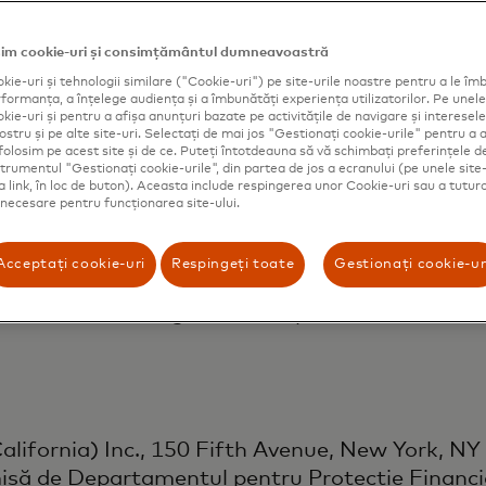
im cookie-uri și consimțământul dumneavoastră
Singapore) Pte. Ltd., 3 Fraser St Level 17, D
kie-uri și tehnologii similare ("Cookie-uri") pe site-urile noastre pentru a le îmb
ormanța, a înțelege audiența și a îmbunătăți experiența utilizatorilor. Pe unele 
tară din Singapore ca Instituție Majoră de Plat
ie-uri și pentru a afișa anunțuri bazate pe activitățile de navigare și interesele 
ine 24/7 (inclusiv asistență pentru clienți) în c
ostru și pe alte site-uri. Selectați de mai jos "Gestionați cookie-urile" pentru a a
folosim pe acest site și de ce. Puteți întotdeauna să vă schimbați preferințele d
strumentul "Gestionați cookie-urile", din partea de jos a ecranului (pe unele site-
ca link, în loc de buton). Aceasta include respingerea unor Cookie-uri sau a tutur
t necesare pentru funcționarea site-ului.
K) Ltd., 1 Angel Lane, Londra EC4R 3AB, este 
Acceptați cookie-uri
Respingeți toate
Gestionați cookie-ur
tivități de servicii de plată în calitate de Ins
onformitate cu Regulamentul privind Serviciile d
lifornia) Inc., 150 Fifth Avenue, New York, NY 
misă de Departamentul pentru Protecție Financia