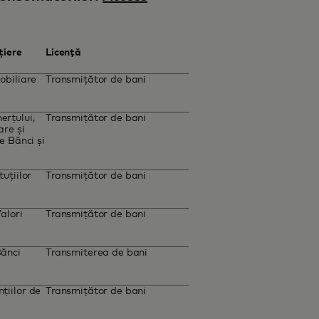
țiere
Licenţă
obiliare
Transmițător de bani
rțului,
Transmițător de bani
are și
e Bănci și
uțiilor
Transmițător de bani
alori
Transmițător de bani
Bănci
Transmiterea de bani
iilor de
Transmițător de bani