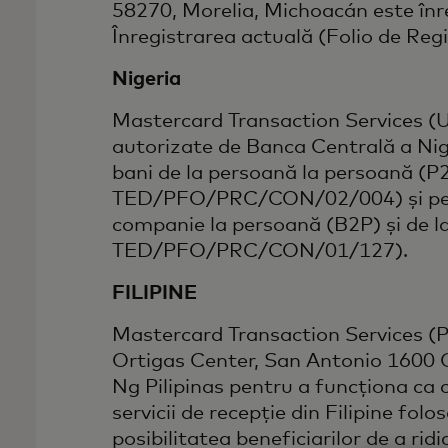
58270, Morelia, Michoacán este înr
Înregistrarea actuală (Folio de Reg
Nigeria
Mastercard Transaction Services (U
autorizate de Banca Centrală a Nig
bani de la persoană la persoană (P2
TED/PFO/PRC/CON/02/004) și pentru
companie la persoană (B2P) și de l
TED/PFO/PRC/CON/01/127).
FILIPINE
Mastercard Transaction Services (Phi
Ortigas Center, San Antonio 1600 Ci
Ng Pilipinas pentru a funcționa ca
servicii de recepție din Filipine fo
posibilitatea beneficiarilor de a rid