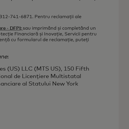
+1-312-741-6871. Pentru reclamații ale
ere - DFPI;
sau imprimând și completând un
ecție Financiară și Inovație, Servicii pentru
nță cu formularul de reclamație, puteți
ane
:
ices (US) LLC (MTS US), 150 Fifth
onal de Licențiere Multistatal
nanciare al Statului New York