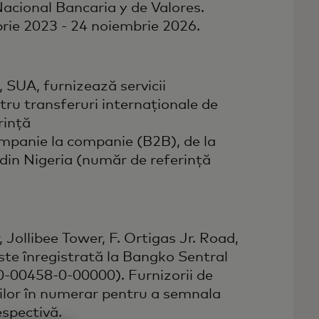
acional Bancaria y de Valores.
brie 2023 - 24 noiembrie 2026.
SUA, furnizează servicii
ru transferuri internaționale de
rință
mpanie la companie (B2B), de la
din Nigeria (număr de referință
 Jollibee Tower, F. Ortigas Jr. Road,
ste înregistrată la Bangko Sentral
0-00458-0-00000). Furnizorii de
ăților în numerar pentru a semnala
espectivă.