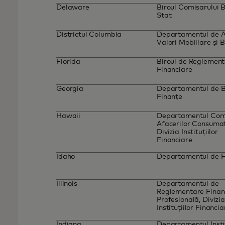
Delaware
Biroul Comisarului B
Stat
Districtul Columbia
Departamentul de As
Valori Mobiliare și 
Florida
Biroul de Reglement
Financiare
Georgia
Departamentul de B
Finanțe
Hawaii
Departamentul Come
Afacerilor Consumato
Divizia Instituțiilor
Financiare
Idaho
Departamentul de 
Illinois
Departamentul de
Reglementare Financ
Profesională, Divizi
Instituțiilor Financi
Indiana
Departamentul Instit