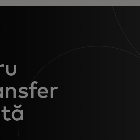
ru
ansfer
ată