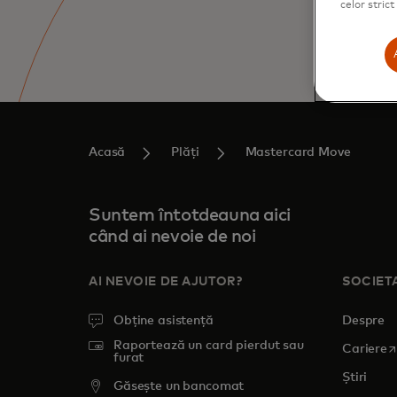
celor stric
Acasă
Plăți
Mastercard Move
Suntem întotdeauna aici
când ai nevoie de noi
AI NEVOIE DE AJUTOR?
SOCIET
Obține asistență
Despre
Raportează un card pierdut sau
o
Cariere
furat
Știri
Găsește un bancomat