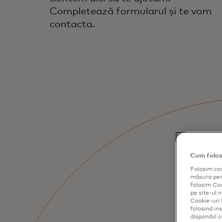
Completează formularul și te vom
contacta.
Cum folos
Folosim coo
măsura perf
folosim Cook
pe site-ul n
Cookie-uri 
folosind in
disponibil 