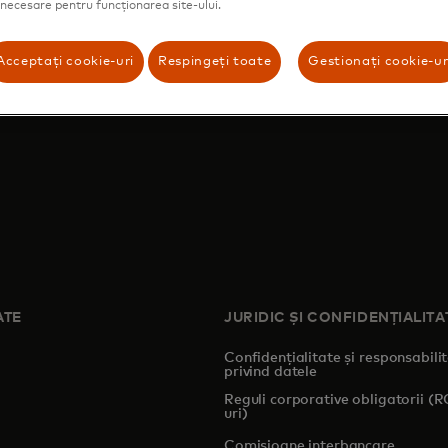
t necesare pentru funcționarea site-ului.
Acceptați cookie-uri
Respingeți toate
Gestionați cookie-ur
ATE
JURIDIC ȘI CONFIDENȚIALITA
Confidențialitate și responsabili
privind datele
pens in a new tab
Reguli corporative obligatorii (
uri)
Comisioane interbancare