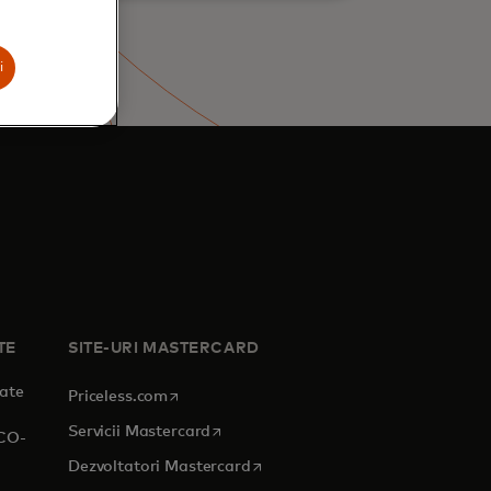
i
TE
SITE-URI MASTERCARD
tate
opens in a new tab
Priceless.com
opens in a new tab
Servicii Mastercard
RCO-
opens in a new tab
Dezvoltatori Mastercard