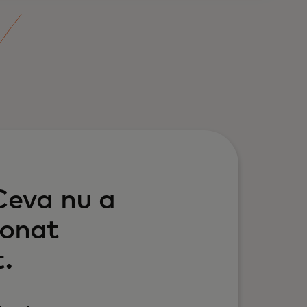
Ceva nu a
ionat
.