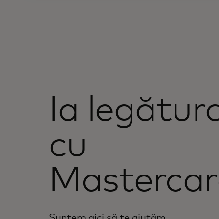
Ia legătur
cu
Mastercar
Suntem aici să te ajutăm.