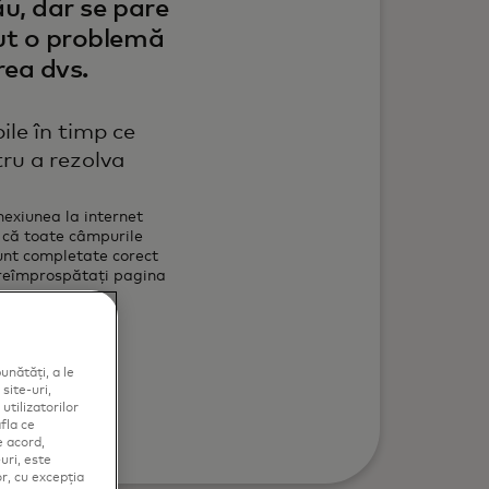
u, dar se pare
ut o problemă
rea dvs.
bile în timp ce
ru a rezolva
nexiunea la internet
 că toate câmpurile
sunt completate corect
 reîmprospătați pagina
 nou
unătăți, a le
site-uri,
utilizatorilor
fla ce
e acord,
uri, este
or, cu excepția