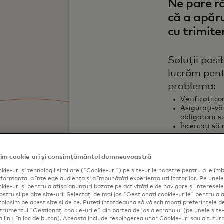
Ne pare ră
că a apăr
cu trimite
Soluții posi
lucrăm pent
problema:
Verificați co
Asigurați-vă
obligatorii 
Încercați să
im cookie-uri și consimțământul dumneavoastră
Încercați din
kie-uri și tehnologii similare ("Cookie-uri") pe site-urile noastre pentru a le îmb
ormanța, a înțelege audiența și a îmbunătăți experiența utilizatorilor. Pe unele 
ie-uri și pentru a afișa anunțuri bazate pe activitățile de navigare și interesele 
ostru și pe alte site-uri. Selectați de mai jos "Gestionați cookie-urile" pentru a a
folosim pe acest site și de ce. Puteți întotdeauna să vă schimbați preferințele d
strumentul "Gestionați cookie-urile", din partea de jos a ecranului (pe unele site-
ca link, în loc de buton). Aceasta include respingerea unor Cookie-uri sau a tutur