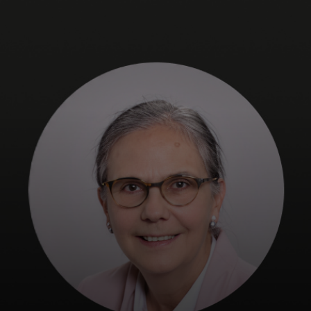
Para ti
Para empresas
Para o mundo
Para inovadores
Notícias e tendências