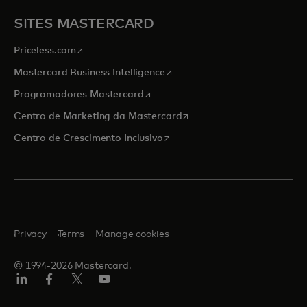
SITES MASTERCARD
opens in a new tab
Priceless.com
opens in a new tab
Mastercard Business Intelligence
opens in a new tab
Programadores Mastercard
opens in a new tab
Centro de Marketing da Mastercard
opens in a new tab
Centro de Crescimento Inclusivo
Privacy
Terms
Manage cookies
© 1994-2026 Mastercard.
LinkedIn
Facebook
Twitter/X
Youtube