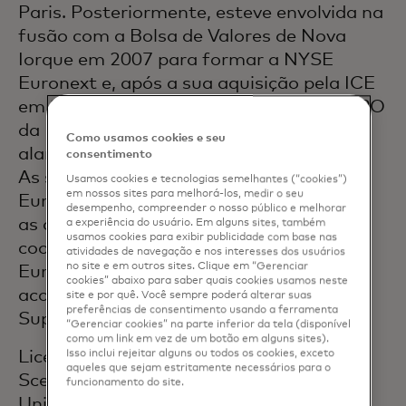
Paris. Posteriormente, esteve envolvida na
fusão com a Bolsa de Valores de Nova
Iorque em 2007 para formar a NYSE
Euronext e, após a sua aquisição pela ICE
em 2013, na subsequente separação e IPO
da Euronext em 2014, seguida do
Como usamos cookies e seu
alargamento às bolsas de Dublin e Oslo.
consentimento
As suas responsabilidades no Grupo
Usamos cookies e tecnologias semelhantes (“cookies”)
em nossos sites para melhorá-los, medir o seu
Euronext incluíam a supervisão de todas
desempenho, compreender o nosso público e melhorar
as questões legais e regulamentares, a
a experiência do usuário. Em alguns sites, também
usamos cookies para exibir publicidade com base nas
coordenação das interações com o
atividades de navegação e nos interesses dos usuários
no site e em outros sites. Clique em “Gerenciar
Euronext College of Regulators e o
cookies” abaixo para saber quais cookies usamos neste
aconselhamento dos Managing e
site e por quê. Você sempre poderá alterar suas
preferências de consentimento usando a ferramenta
Supervisory Boards.
“Gerenciar cookies” na parte inferior da tela (disponível
como um link em vez de um botão em alguns sites).
Licenciou-se na Universidade de Paris XI-
Isso inclui rejeitar alguns ou todos os cookies, exceto
aqueles que sejam estritamente necessários para o
Sceaux em Direito Internacional e na
funcionamento do site.
Universidade de Paris IV-Sorbonne em