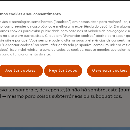
lorestação ajuda na captura de carbono,
ntração de gases com efeito de estufa 
os cookies e seu consentimento
limentam o aquecimento global. Quais s
kies e tecnologias semelhantes (“cookies”) em nossos sites para melhorá-los, 
ícios da restauração?
, compreender o nosso público e melhorar a experiência do usuário. Em alguns 
mos cookies para exibir publicidade com base nas atividades de navegação e n
s no site e em outros sites. Clique em “Gerenciar cookies” abaixo para saber qu
e-Hyppolite:
As florestas proporcionam muitos benefícios
te site e por quê. Você sempre poderá alterar suas preferências de consentim
mas também para as comunidades. As árvores previnem a e
“Gerenciar cookies” na parte inferior da tela (disponível como um link em vez
ites). Isso inclui rejeitar alguns ou todos os cookies, exceto aqueles que sejam
mportante, não só para a produtividade e fertilidade do 
 para o funcionamento do site.
qualidade da água a jusante e para a redução das emissõe
 também proporcionam sombra, protegem o solo e reduz
om que os sistemas hídricos voltem a funcionar de forma
Aceitar cookies
Rejeitar todos
Gerenciar cookies
ais para garantir o acesso a água doce para consumo hum
am também como reguladores de temperatura. Se estive
va ter sombra e, de repente, já não há sombra, este [aum
al — mesmo para coisas subterrâneas ou subaquáticas.