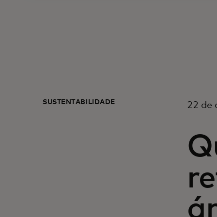
SUSTENTABILIDADE
22 de 
Q
re
ár