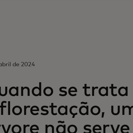
abril de 2024
uando se trata
florestação, u
vore não serve