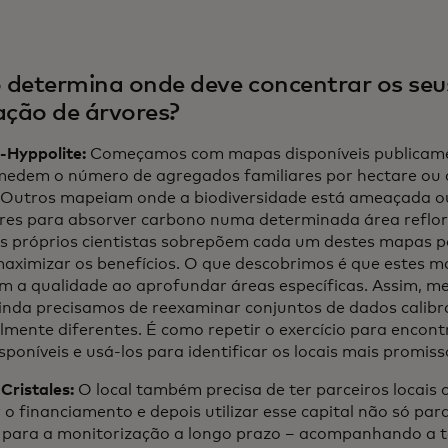
determina onde deve concentrar os seus
ação de árvores?
-Hyppolite:
Começamos com mapas disponíveis publicam
medem o número de agregados familiares por hectare ou 
 Outros mapeiam onde a biodiversidade está ameaçada o
res para absorver carbono numa determinada área reflor
s próprios cientistas sobrepõem cada um destes mapas pa
ximizar os benefícios. O que descobrimos é que estes m
am a qualidade ao aprofundar áreas específicas. Assim, 
ainda precisamos de reexaminar conjuntos de dados calibr
lmente diferentes. É como repetir o exercício para encont
sponíveis e usá-los para identificar os locais mais promiss
ristales:
O local também precisa de ter parceiros locais
 o financiamento e depois utilizar esse capital não só pa
ara a monitorização a longo prazo – acompanhando a ta