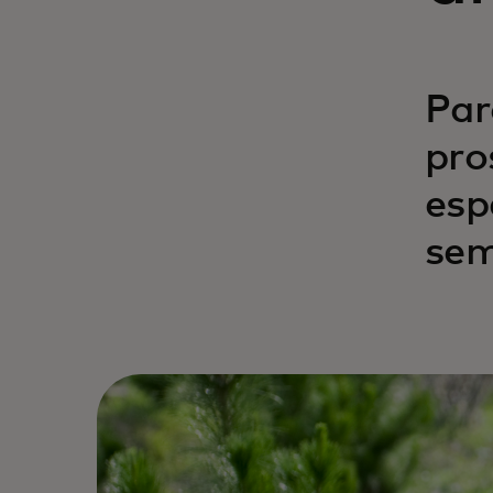
Par
pro
esp
sem