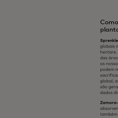
Como 
plant
Sprenkle
globais 
hectare.
das árvo
os nosso
podem ma
sacrific
global, 
são gera
dados di
Zamora-C
absorver
também p