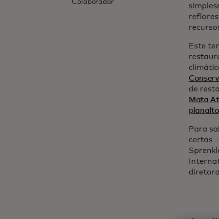
Colaborador
simples
reflore
recurso
Este te
restaur
climáti
Conserv
de rest
Mata Atl
planalto
Para sa
certas 
Sprenkl
Interna
diretor