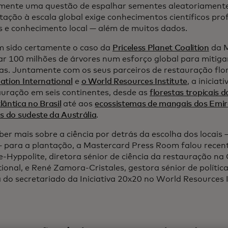
mente uma questão de espalhar sementes aleatoriamente 
stação à escala global exige conhecimentos científicos pr
s e conhecimento local — além de muitos dados.
m sido certamente o caso da
Priceless Planet Coalition
da M
ar 100 milhões de árvores num esforço global para mitiga
cas. Juntamente com os seus parceiros de restauração flo
ation International
e
o World Resources Institute
, a inicia
auração em seis continentes, desde as
florestas tropicais 
ântica no Brasil
até aos
ecossistemas de mangais dos Emi
s do sudeste da Austrália
.
ber mais sobre a ciência por detrás da escolha dos locais 
— para a plantação, a Mastercard Press Room falou rece
e-Hyppolite, diretora sénior de ciência da restauração na
tional, e René Zamora-Cristales, gestora sénior de polític
a do secretariado da Iniciativa 20x20 no World Resources I