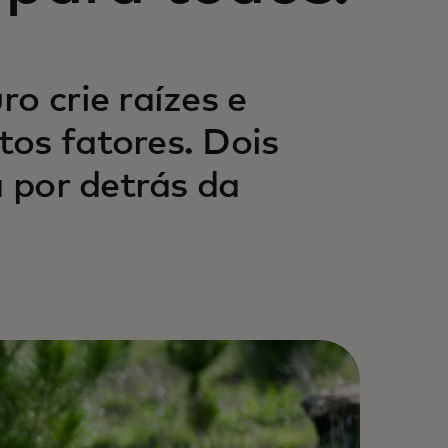
o crie raízes e
os fatores. Dois
a por detrás da