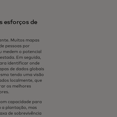
 esforços de
ente. Muitos mapas
de pessoas por
u medem o potencial
estada. Em seguida,
ra identificar onde
apas de dados globais
mesmo tendo uma visão
ados localmente, que
rar os melhores
ores.
 com capacidade para
ra a plantação, mas
xa de sobrevivência