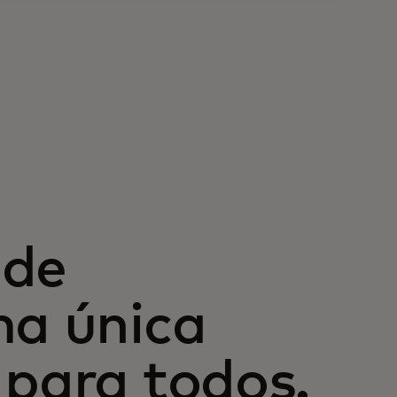
 de
ma única
 para todos.