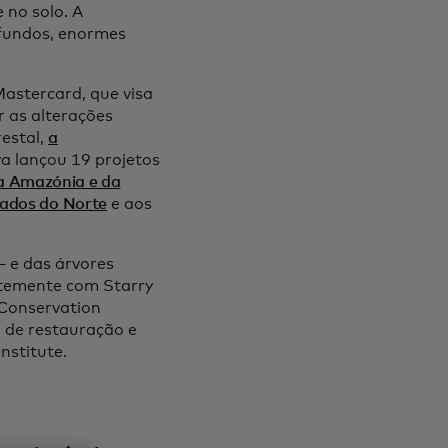
no solo. A
ofundos, enormes
astercard, que visa
r as alterações
restal,
a
tiva lançou 19 projetos
da Amazónia e da
rados do Norte
e aos
— e das árvores
ntemente com Starry
 Conservation
a de restauração e
nstitute.