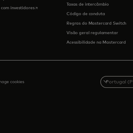
Taxas de intercâmbio
opens in a new tab
 com investidores
Código de conduta
Regras do Mastercard Switch
Visão geral regulamentar
Acessibilidade na Mastercard
Select
age cookies
a
country