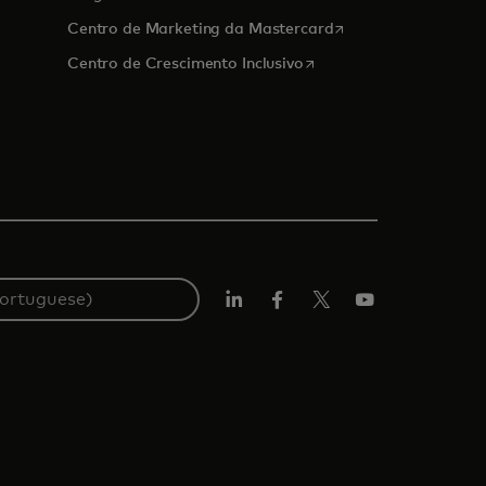
opens in a new tab
Centro de Marketing da Mastercard
opens in a new tab
Centro de Crescimento Inclusivo
LinkedIn
Facebook
Twitter/X
Youtube