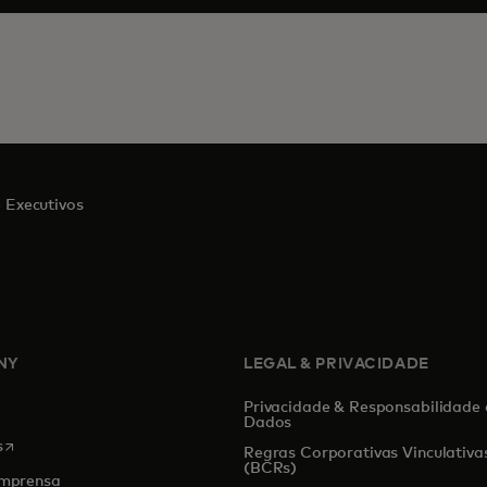
 Executivos
NY
LEGAL & PRIVACIDADE
Privacidade & Responsabilidade 
Dados
opens in a new tab
s
Regras Corporativas Vinculativa
(BCRs)
Imprensa