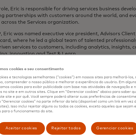
 role, Eric is responsible for driving services business deve
ng partnerships with customers around the world, and evo
across the Services organization.
, Eric was named executive vice president, Advisors Client
ard, where he led a global team of talented professional
iven services to customers, including analytics, insights, co
ng, innovation and Test & Learn.
so held the position of group head and regional lead for 
os cookies e seu consentimento
-Pacific from 2014 to 2018. Since joining Mastercard in 20
kies e tecnologias semelhantes (“cookies”) em nossos sites para melhorá-los, 
 of roles in the United States and helped establish the co
, compreender o nosso público e melhorar a experiência do usuário. Em alguns 
s.
mos cookies para exibir publicidade com base nas atividades de navegação e n
s no site e em outros sites. Clique em “Gerenciar cookies” abaixo para saber qu
joining Mastercard in 2001, Eric worked at the consulting
te site e por quê. Você sempre poderá alterar suas preferências de consentim
“Gerenciar cookies” na parte inferior da tela (disponível como um link em vez
ny, where he specialized in market-entry strategy, inter
ites). Isso inclui rejeitar alguns ou todos os cookies, exceto aqueles que sejam
y-based cost studies within the payments industry.
 para o funcionamento do site.
rned a Bachelor of Arts magna cum laude in History from 
rn History from Oxford University.
Aceitar cookies
Rejeitar todos
Gerenciar cookies