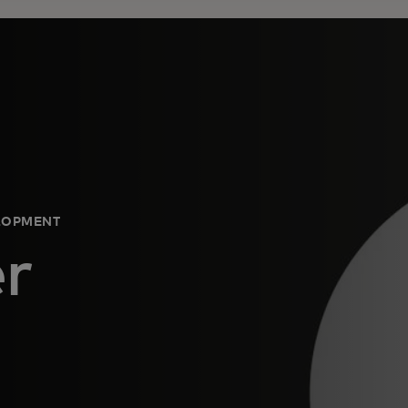
ELOPMENT
er