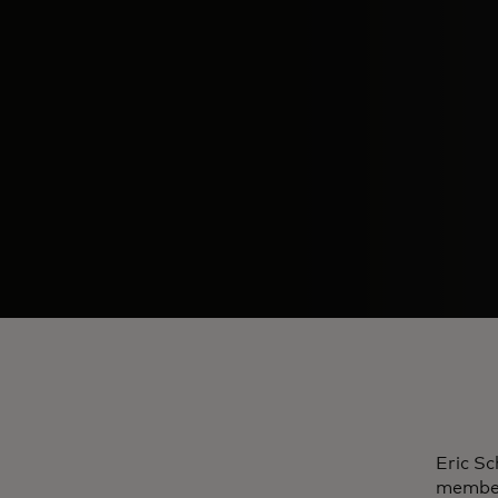
Eric Sc
member