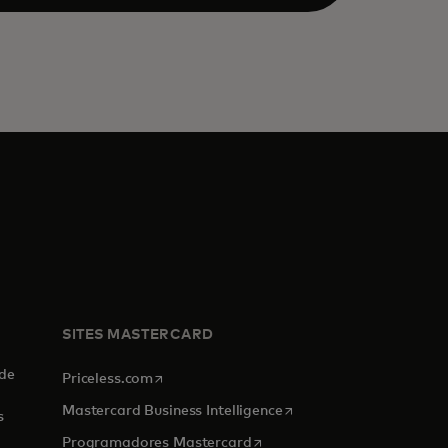
SITES MASTERCARD
de
opens in a new tab
Priceless.com
opens in a new tab
Mastercard Business Intelligence
s
opens in a new tab
Programadores Mastercard