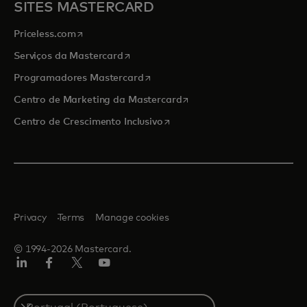
SITES MASTERCARD
opens in a new tab
Priceless.com
opens in a new tab
Serviços da Mastercard
opens in a new tab
Programadores Mastercard
opens in a new tab
Centro de Marketing da Mastercard
opens in a new tab
Centro de Crescimento Inclusivo
Privacy
Terms
Manage cookies
© 1994-2026 Mastercard.
LinkedIn
Facebook
Twitter/X
Youtube
Select