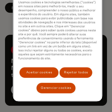
Usamos cookies e tecnologias semelhantes (“cookies”)
em nossos sites para melhorá-los, medir o seu
opens in a new tab
Follow on LinkedIn
desempenho, compreender o nosso público e melhorar
a experiência do usuário. Em alguns sites, também
usamos cookies para exibir publicidade com base nas
atividades de navegação e nos interesses dos usuários
no site e em outros sites. Clique em “Gerenciar
cookies” abaixo para saber quais cookies usamos neste
site e por quê. Você sempre poderá alterar suas
preferências de consentimento usando a ferramenta
“Gerenciar cookies” na parte inferior da tela (disponível
como um link em vez de um botão em alguns sites).
Isso inclui rejeitar alguns ou todos os cookies, exceto
aqueles que sejam estritamente necessários para o
funcionamento do site.
Meet the rest of the
Mastercard Economics Institute
Aceitar cookies
Rejeitar todos
team
Gerenciar cookies
View more team members