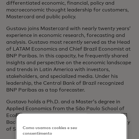
differentiated economic, financial, policy and
macroeconomic thought leadership for customers,
Mastercard and public policy.
Gustavo joins Mastercard with nearly twenty years’
experience in economic research, forecasting and
analysis. Gustavo most recently served as the Head
of LATAM Economics and Chief Brazil Economist at
BNP Paribas. In this capacity, he frequently shared
insights and perspective on the economic landscape
and trends in Latin America with investors,
stakeholders, and specialized media. Under his
leadership, the Central Bank of Brazil recognized
BNP Paribas as a top forecaster.
Gustavo holds a Ph.D. and a Master’s degree in
Applied Economics from the São Paulo School of
Economics at Fundação Getúlio Vargas, and a
Bachelor’s degree in Economics from the University
Como usamos cookies e seu
of São Paulo.
consentimento