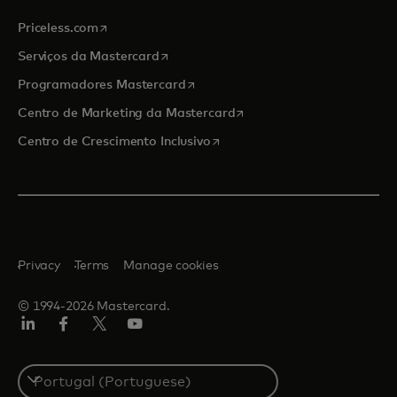
opens in a new tab
Priceless.com
opens in a new tab
Serviços da Mastercard
opens in a new tab
Programadores Mastercard
opens in a new tab
Centro de Marketing da Mastercard
opens in a new tab
Centro de Crescimento Inclusivo
Privacy
Terms
Manage cookies
© 1994-2026 Mastercard.
LinkedIn
Facebook
Twitter/X
Youtube
Select
a