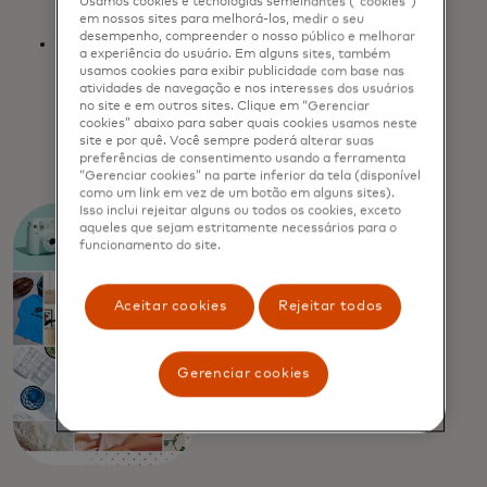
Usamos cookies e tecnologias semelhantes (“cookies”)
em nossos sites para melhorá-los, medir o seu
desempenho, compreender o nosso público e melhorar
Para se destacarem, fidelizarem
a experiência do usuário. Em alguns sites, também
clientes e gerarem receitas, precisam
usamos cookies para exibir publicidade com base nas
de fornecer conteúdo único e relevante
atividades de navegação e nos interesses dos usuários
no site e em outros sites. Clique em “Gerenciar
para cada subscritor de forma
cookies” abaixo para saber quais cookies usamos neste
consistente.
site e por quê. Você sempre poderá alterar suas
preferências de consentimento usando a ferramenta
“Gerenciar cookies” na parte inferior da tela (disponível
como um link em vez de um botão em alguns sites).
Isso inclui rejeitar alguns ou todos os cookies, exceto
aqueles que sejam estritamente necessários para o
funcionamento do site.
Aceitar cookies
Rejeitar todos
Gerenciar cookies