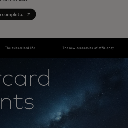
b
o completo.