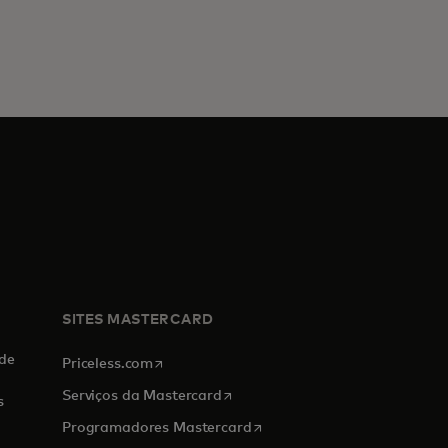
SITES MASTERCARD
de
opens in a new tab
Priceless.com
opens in a new tab
Serviços da Mastercard
s
opens in a new tab
Programadores Mastercard