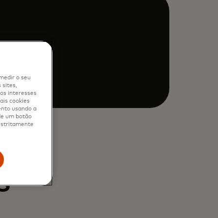
 o
medir o seu
sites,
os interesses
ais cookies
ento usando a
 de um botão
 estritamente
s