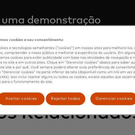
 uma demonstração
demonstração
a equipa para saber como a Mastercard pode impulsionar
os cookies e seu consentimento
vés dos nossos produtos e serviços.
kies e tecnologias semelhantes (“cookies”) em nossos sites para melhorá-los, 
, compreender o nosso público e melhorar a experiência do usuário. Em alguns 
mos cookies para exibir publicidade com base nas atividades de navegação e n
s no site e em outros sites. Clique em “Gerenciar cookies” abaixo para saber qu
te site e por quê. Você sempre poderá alterar suas preferências de consentim
“Gerenciar cookies” na parte inferior da tela (disponível como um link em vez
ites). Isso inclui rejeitar alguns ou todos os cookies, exceto aqueles que sejam
 para o funcionamento do site.
Aceitar cookies
Rejeitar todos
Gerenciar cookies
os Relacionado