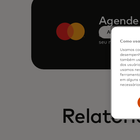
Agende
Agende uma 
Consulte a noss
Como usam
seu negócio atra
Usamos coo
desempenho
também usa
dos usuário
usamos nes
ferramenta 
em alguns s
necessários
Relatóri