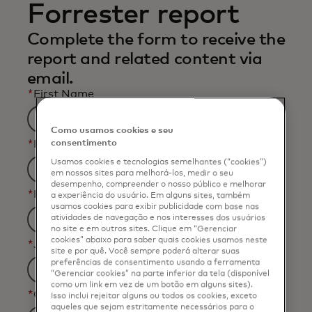
Forrester report
Complete the form to receive the
report and related content via
email.
*
First Name
Como usamos cookies e seu
*
Last Name
consentimento
Usamos cookies e tecnologias semelhantes (“cookies”)
em nossos sites para melhorá-los, medir o seu
desempenho, compreender o nosso público e melhorar
*
Business Email Address
a experiência do usuário. Em alguns sites, também
usamos cookies para exibir publicidade com base nas
atividades de navegação e nos interesses dos usuários
no site e em outros sites. Clique em “Gerenciar
cookies” abaixo para saber quais cookies usamos neste
*
Job Title
site e por quê. Você sempre poderá alterar suas
preferências de consentimento usando a ferramenta
“Gerenciar cookies” na parte inferior da tela (disponível
como um link em vez de um botão em alguns sites).
*
Organization Name
Isso inclui rejeitar alguns ou todos os cookies, exceto
aqueles que sejam estritamente necessários para o