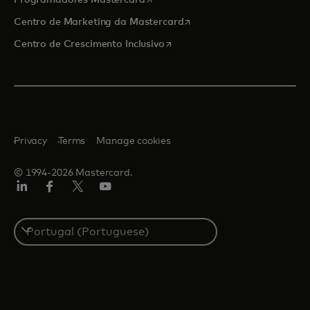
opens in a new tab
Centro de Marketing da Mastercard
opens in a new tab
Centro de Crescimento Inclusivo
Privacy
Terms
Manage cookies
© 1994-2026 Mastercard.
LinkedIn
Facebook
Twitter/X
Youtube
Select
a
country