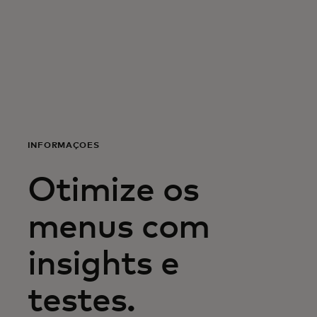
Para ti
Para empresas
Para o mundo
INFORMAÇÕES
Para inovadores
Otimize os
Notícias e tendências
menus com
insights e
testes.