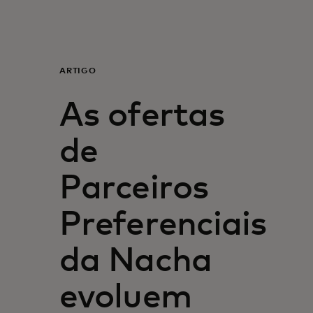
Para ti
Para empresas
ARTIGO
As ofertas
Para o mundo
de
Para inovadores
Parceiros
Notícias e tendências
Preferenciais
da Nacha
evoluem