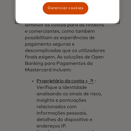
informações de saldo. Estas
Gerenciar cookies
soluções não só ajudam a otimizar
os pagamentos, a reduzir riscos e a
diminuir os custos para as fintechs
e comerciantes, como também
possibilitam as experiências de
pagamento seguras e
descomplicadas que os utilizadores
finais exigem. As soluções de Open
Banking para Pagamentos da
Mastercard incluem:
opens in a new tab
Proprietário da conta +
:
Verifique a identidade
analisando os sinais de risco,
insights e pontuações
relacionados com
informações pessoais,
detalhes do dispositivo e
endereços IP.