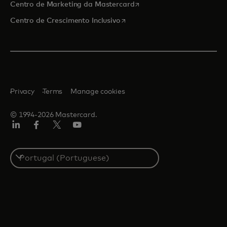
opens in a new tab
Centro de Marketing da Mastercard
opens in a new tab
Centro de Crescimento Inclusivo
Privacy
Terms
Manage cookies
© 1994-2026 Mastercard.
LinkedIn
Facebook
Twitter/X
Youtube
Select
a
country