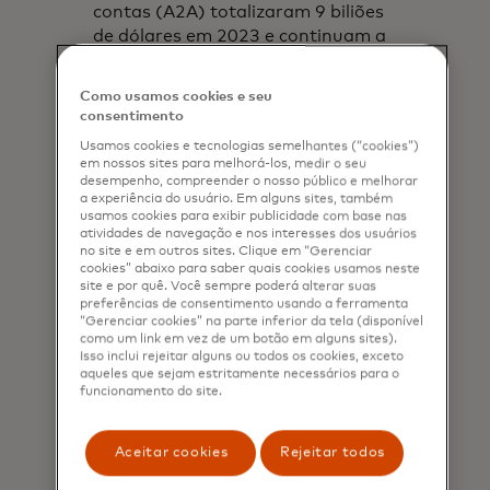
contas (A2A) totalizaram 9 biliões
de dólares em 2023 e continuam a
crescer a uma taxa anual
composta de 7%, de acordo com a
Como usamos cookies e seu
Nacha, impulsionados pela escolha
consentimento
dos consumidores por opções de
Usamos cookies e tecnologias semelhantes (“cookies”)
pagamento rápidas e convenientes.
em nossos sites para melhorá-los, medir o seu
Pagamentos não efetuados e
desempenho, compreender o nosso público e melhorar
a experiência do usuário. Em alguns sites, também
cobranças fraudulentas podem ser
usamos cookies para exibir publicidade com base nas
dispendiosos e demorados a
atividades de navegação e nos interesses dos usuários
resolver. Por conseguinte, é crucial
no site e em outros sites. Clique em “Gerenciar
cookies” abaixo para saber quais cookies usamos neste
proteger os pagamentos A2A com
site e por quê. Você sempre poderá alterar suas
insights e análises que minimizem
preferências de consentimento usando a ferramenta
“Gerenciar cookies” na parte inferior da tela (disponível
os riscos e os custos.
como um link em vez de um botão em alguns sites).
Isso inclui rejeitar alguns ou todos os cookies, exceto
Garantir pagamentos digitais
aqueles que sejam estritamente necessários para o
seguros e bem-sucedidos começa
funcionamento do site.
com um processo robusto de
validação de contas para verificar
Aceitar cookies
Rejeitar todos
detalhes críticos, como o tipo de
conta, a titularidade e as