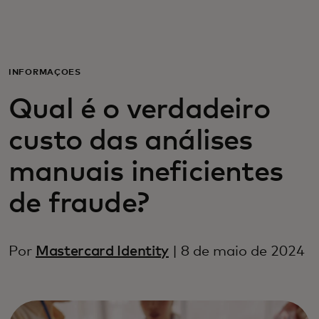
Para ti
Para empresas
INFORMAÇÕES
Qual é o verdadeiro
Para o mundo
custo das análises
Para inovadores
manuais ineficientes
de fraude?
Notícias e tendências
Por
Mastercard Identity
| 8 de maio de 2024