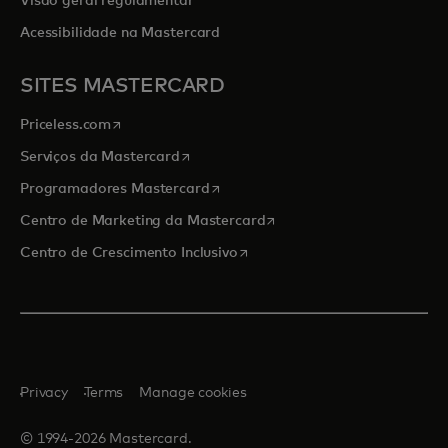
Visão geral regulamentar
Acessibilidade na Mastercard
SITES MASTERCARD
opens in a new tab
Priceless.com
opens in a new tab
Serviços da Mastercard
opens in a new tab
Programadores Mastercard
opens in a new tab
Centro de Marketing da Mastercard
opens in a new tab
Centro de Crescimento Inclusivo
Privacy
Terms
Manage cookies
© 1994-2026 Mastercard.