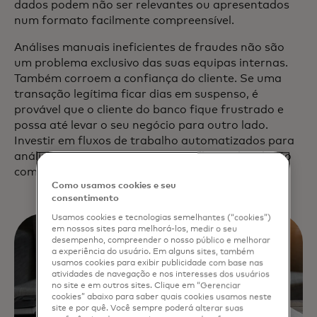
dados podem não ser relevantes ou apresentados
num formato facilmente compreensível.
Análises manuais ineficientes de fraudes não são
um problema exclusivo das suas equipas internas.
Também corroem a confiança do cliente. Se uma
transação legítima ficar dias em suspenso, é
provável que o cliente do banco fique frustrado e
possa até levar o seu negócio para outro lado.
Investir em fluxos de trabalho automatizados para
análise de fraude é investir na melhoria da relação
com o cliente e também na eficiência interna.
Como usamos cookies e seu
consentimento
Usamos cookies e tecnologias semelhantes (“cookies”)
em nossos sites para melhorá-los, medir o seu
desempenho, compreender o nosso público e melhorar
a experiência do usuário. Em alguns sites, também
usamos cookies para exibir publicidade com base nas
atividades de navegação e nos interesses dos usuários
no site e em outros sites. Clique em “Gerenciar
cookies” abaixo para saber quais cookies usamos neste
site e por quê. Você sempre poderá alterar suas