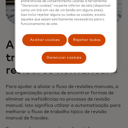
preferências de consentimento usando a ferramenta
“Gerenciar cookies” na parte inferior da tela (disponível
como um link em vez de um botão em alguns sites).
Isso inclui rejeitar alguns ou todos os cookies, exceto
aqueles que sejam estritamente necessários para o
funcionamento do site.
Aceitar cookies
Rejeitar todos
Alivie a carga de
trabalho dos seus
Gerenciar cookies
revisores humanos.
Para ajudar a aliviar o fluxo de revisões manuais, a
sua organização precisa de encontrar formas de
eliminar as ineficiências no processo de revisão
manual. Isto significa utilizar a automatização para
melhorar o fluxo de trabalho típico de revisão
manual de fraudes.